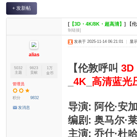
V
+ 发新帖
R
魔
[
【3D・4K/8K・超高清】
]
【伦
力
制链接]
论
发表于 2025-11-14 06:21:01
|
显
坛
alias
【伦敦呼叫
3D
5032
9823
1万
主题
贡献
金币
_
4K
_
高清蓝光
管理员
积分
9832
导演: 阿伦·安
发消息
编剧: 奥马尔·莱文
主演: 乔什·杜哈明