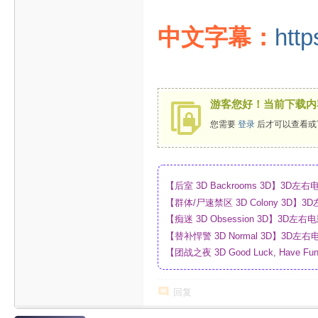
中文字幕：
http
游客您好！当前下载内
您需要
登录
后才可以查看或
【后室 3D Backrooms 3D】3
【群体/尸速禁区 3D Colony 3D
_网盘
【痴迷 3D Obsession 3D】3
【替补悍警 3D Normal 3D】3D
【团战之夜 3D Good Luck, Have F
幕_4K_高清蓝光压制_网盘
回复