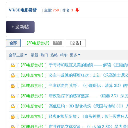
V
VR/3D电影赏析
|
主题:
750
|
排名:
3
R
魔
+ 发新帖
力
论
全部
【3D电影赏析】
750
【公告】
坛
全部主题
最新
热门
热帖
精华
更多
于哥特幻境窥见美的枷锁 —— 解读《丑陋的
[
【3D电影赏析】
]
公主与反派的璀璨狂欢：走进《乐高迪士尼公
[
【3D电影赏析】
]
当童话走向荒野：《小鹿斑比：清算 3D》
[
【3D电影赏析】
]
暗夜迷踪下的感官盛宴 ——《凶器 3D》深
[
【3D电影赏析】
]
高低纽约：3D 影像构筑《天国与地狱 3D》
[
【3D电影赏析】
]
经典IP焕新绽放：《白头神探：智斗灭世狂人
[
【3D电影赏析】
]
市井侠影立体绽放：《小人物 2 3D》暴力
[
【3D电影赏析】
]