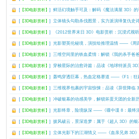
鲜活幻境触手可及：解码《魔法满屋 3D》
[
【3D电影赏析】
]
立体镜头勾勒杀伐图景，实力派演绎复仇史诗
[
【3D电影赏析】
]
《2012世界末日 3D》电影赏析：沉浸式视
[
【3D电影赏析】
]
光影塑英伦秘境，演技绘推理温情 ——《周四
[
【3D电影赏析】
]
三维空间里的铁血柔情：解锁《我的杀手爸爸
[
【3D电影赏析】
]
穿梭星际的治愈诗篇：品读《地球特派员 3
[
【3D电影赏析】
]
轰鸣穿透巨幕，热血定格赛道 ——《F1：狂
[
【3D电影赏析】
]
三维视界包裹的宇宙惊悚：品读《异世降临 
[
【3D电影赏析】
]
冲破银幕的动感美学，解锁坏蛋天团的全新历险
[
【3D电影赏析】
]
光影终章，险境纵深 ——《碟中谍 8：最终清
[
【3D电影赏析】
]
披风破云，景深造梦：属于《超人 3D》的银
[
【3D电影赏析】
]
立体光影下的江湖情义 ——《血亲兄弟 3D
[
【3D电影赏析】
]