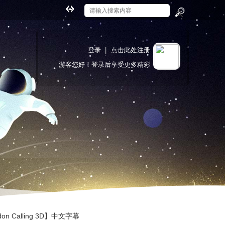
切
换
搜
到
索
宽
登录
|
点击此处注册
版
游客
您好！登录后享受更多精彩
on Calling 3D】中文字幕