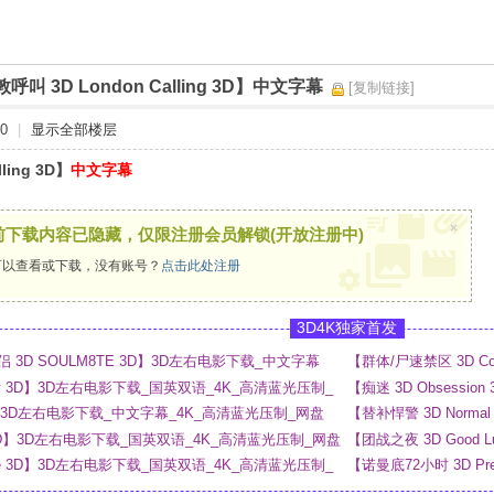
呼叫 3D London Calling 3D】中文字幕
[复制链接]
0
|
显示全部楼层
ling 3D】
中文字幕
×
前下载内容已隐藏，仅限注册会员解锁(开放注册中)
以查看或下载，没有账号？
点击此处注册
3D4K独家首发
3D SOULM8TE 3D】3D左右电影下载_中文字幕
【群体/尸速禁区 3D C
盘
e Day 3D】3D左右电影下载_国英双语_4K_高清蓝光压制_
【痴迷 3D Obsess
3D】3D左右电影下载_中文字幕_4K_高清蓝光压制_网盘
【替补悍警 3D Norm
ous 3D】3D左右电影下载_国英双语_4K_高清蓝光压制_网盘
【团战之夜 3D Good Lu
_4K_高清蓝光压制_网
rage 3D】3D左右电影下载_国英双语_4K_高清蓝光压制_
【诺曼底72小时 3D P
网盘