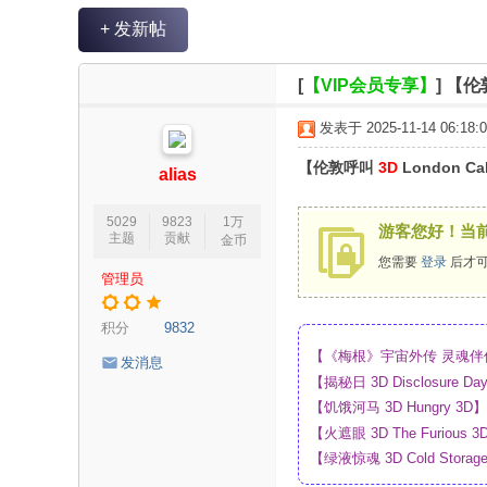
V
+ 发新帖
R
魔
[
【VIP会员专享】
]
【伦敦
力
发表于 2025-11-14 06:18:0
论
【伦敦呼叫
3D
London Cal
坛
alias
5029
9823
1万
游客您好！当
主题
贡献
金币
您需要
登录
后才可
管理员
积分
9832
【《梅根》宇宙外传 灵魂伴侣 
发消息
_4K_高清蓝光压制_网盘
【揭秘日 3D Disclosur
网盘
【饥饿河马 3D Hungry 
【火遮眼 3D The Furi
【绿液惊魂 3D Cold Sto
网盘