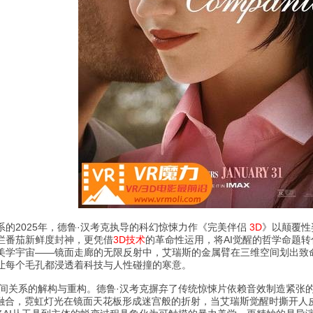
的2025年，德鲁·汉考克执导的科幻惊悚力作《完美伴侣
3D
》以颠覆性
的烂番茄新鲜度封神，更凭借
3D技术
的革命性运用，将AI觉醒的哲学命题
美学宇宙——镜面走廊的无限反射中，艾瑞斯的金属臂在三维空间划出致
让每个毛孔都浸透着科技与人性碰撞的寒意。
空间关系的解构与重构。德鲁·汉考克摒弃了传统惊悚片依赖音效制造紧张
度融合，霓虹灯光在镜面天花板形成迷宫般的折射，当艾瑞斯觉醒时撕开人