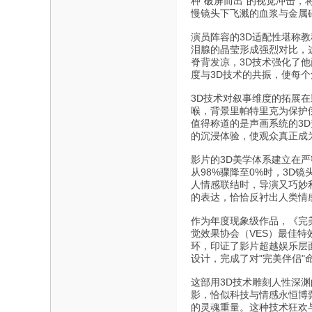
种"破屏而出"的视觉冲击
慢镜头下飞溅的血浆与金属
演员阵容的3D适配性堪称教
泪腺的晶莹形成强烈对比，
脊背发凉，3D技术强化了他面
度与3D技术的共振，使每
3D技术对叙事维度的拓展
喉，背景里帕特里克为保护
值得称道的是声画系统的3
的沉浸体验，使观众真正成为
影片的3D美学体系建立在
从98%骤降至0%时，3
人情感联结时，导演又巧妙
的表达，恰恰反衬出人类情
作为年度现象级作品，《完
觉效果协会（VES）最佳特
环，印证了影片超越娱乐层
设计，完成了对"完美伴侣
这部用3D技术雕刻人性深
影，恰似科技与情感永恒博
的灵魂重量。这种技术狂欢