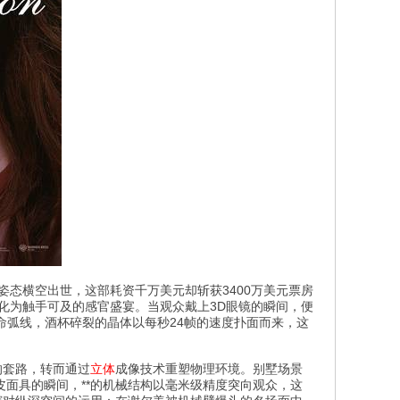
姿态横空出世，这部耗资千万美元却斩获3400万美元票房
转化为触手可及的感官盛宴。当观众戴上3D眼镜的瞬间，便
命弧线，酒杯碎裂的晶体以每秒24帧的速度扑面而来，这
的套路，转而通过
立体
成像技术重塑物理环境。别墅场景
皮面具的瞬间，**的机械结构以毫米级精度突向观众，这