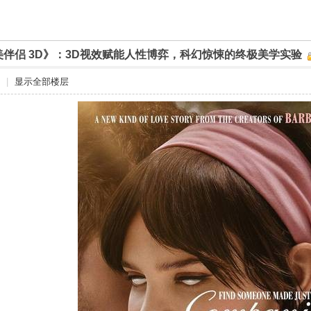
美伴侣 3D》：3D视效赋能人性博弈，科幻惊悚的终极美学实验
|
显示全部楼层