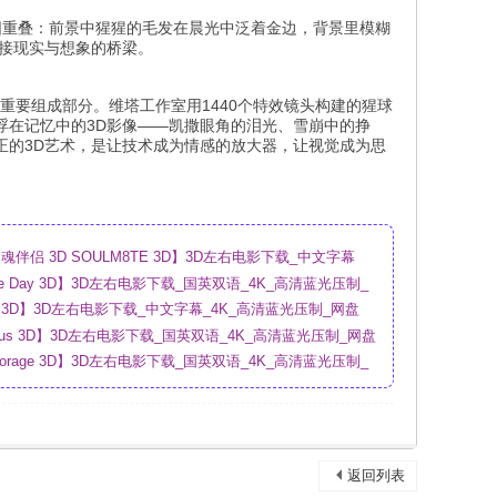
阳重叠：前景中猩猩的毛发在晨光中泛着金边，背景里模糊
接现实与想象的桥梁。
重要组成部分。维塔工作室用1440个特效镜头构建的猩球
浮在记忆中的3D影像——凯撒眼角的泪光、雪崩中的挣
正的3D艺术，是让技术成为情感的放大器，让视觉成为思
伴侣 3D SOULM8TE 3D】3D左右电影下载_中文字幕
盘
sure Day 3D】3D左右电影下载_国英双语_4K_高清蓝光压制_
ry 3D】3D左右电影下载_中文字幕_4K_高清蓝光压制_网盘
urious 3D】3D左右电影下载_国英双语_4K_高清蓝光压制_网盘
Storage 3D】3D左右电影下载_国英双语_4K_高清蓝光压制_
返回列表