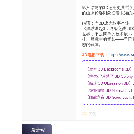
影片结尾的3D运用更具哲
的山脉轮廓则象征着未知的
结语：当3D成为叙事本体
《猩球崛起3：终极之战 3
世界，不是简单的技术展示
扎、晨曦中的背影——早已
想的载体。
3D电影下载：
https://www.v
【后室 3D Backrooms
【群体/尸速禁区 3D Colo
盘
【痴迷 3D Obsession
【替补悍警 3D Normal 
【团战之夜 3D Good Luck,
_4K_高清蓝光压制_网盘
回复
+ 发新帖