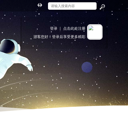
切
换
搜
到
索
宽
登录
|
点击此处注册
版
游客
您好！登录后享受更多精彩