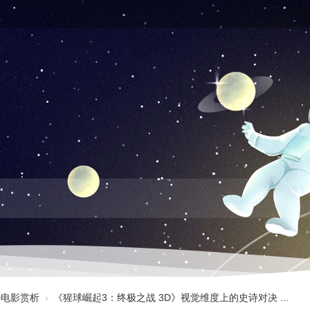
3D电影赏析
›
《猩球崛起3：终极之战 3D》视觉维度上的史诗对决 ...