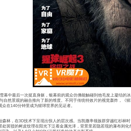
在雪幕中最后一次挺直身躯，银幕前的观众仿佛能触碰到他毛发上凝结的冰
与自然景观的融合推向了新的维度。不同于传统特效片的视觉轰炸，《猩
观众在140分钟里成为猩球世界的见证者。
始森林，在3D技术下呈现出惊人的层次感。当凯撒率领族群穿越红杉林
景处斑驳的树皮纹理在阳光下泛着金属光泽，背景里若隐若现的瀑布则化作