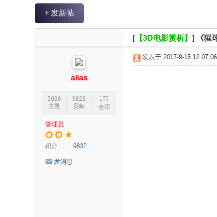
V
+ 发新帖
R
魔
[
【3D电影赏析】
]
《猩
力
发表于 2017-9-15 12:07:06
论
坛
alias
5036
9823
1万
主题
贡献
金币
管理员
积分
9832
发消息