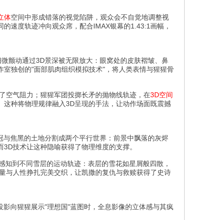
立体
空间中形成错落的视觉陷阱，观众会不自觉地调整视
度轨迹冲向观众席，配合IMAX银幕的1.43:1画幅，
细微颤动通过3D景深被无限放大：眼窝处的皮肤褶皱、鼻
室独创的"面部肌肉组织模拟技术"，将人类表情与猩猩骨
算了空气阻力；猩猩军团投掷长矛的抛物线轨迹，在
3D空间
。这种将物理规律融入3D呈现的手法，让动作场面既震撼
树冠与焦黑的土地分割成两个平行世界：前景中飘落的灰烬
而3D技术让这种隐喻获得了物理维度的支撑。
能清晰感知到不同雪层的运动轨迹：表层的雪花如星屑般四散，
力量与人性挣扎完美交织，让凯撒的复仇与救赎获得了史诗
投影向猩猩展示"理想国"蓝图时，全息影像的立体感与其疯