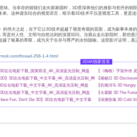
学意味。当幸存的猩猩们走向新家园时，3D景深将他们的身影与初升的朝
未来。这种虚实结合的视觉语言，暗示着3D技术不仅是视觉工具，更是连
D》的伟大之处，在于它让3D技术超越了视觉奇观的层面，成为叙事本身的
，而是对人性、文明与自然法则的深度叩问。当观众走出影院时，那些悬
超越了银幕的界限，成为关于生存与尊严的永恒隐喻。这部影片证明，真
rmoli.com/thread-258-1-4.html
3D4K独家首发
 3D】3D左右电影下载_国英双语_4K_高清蓝光压制_网盘
【《梅根》宇宙外传 灵魂
_4K_高清蓝光压制_网
ny 3D】3D左右电影下载_中文字幕_4K_高清蓝光压制_网
【揭秘日 3D Disclo
网盘
 3D】3D左右电影下载_中文字幕_4K_高清蓝光压制_网盘
【饥饿河马 3D Hung
3D】3D左右电影下载_中文字幕_4K_高清蓝光压制_网盘
【火遮眼 3D The F
 Have Fun, Don't Die 3D】3D左右电影下载_中文字幕
【绿液惊魂 3D Cold 
网盘