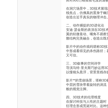
师对500万根猩猩毛发的逐
在洞穴场景中，3D技术展
线焦点，仿佛真的置身于幽深
创造出近乎真实的物理冲击
二、动作捕捉的3D进化论
安迪·瑟金斯的表演在3D
翼的轻微翕动、嘴角不易察
骼结构完美融合，创造出既
影片中的动作戏码堪称3D
中形成看得见的杀伤路径；
又可信。
三、3D叙事的空间诗学
导演马特·里夫斯巧妙运用
以慢镜头悬浮，背景里残存
影片**的雪崩场景，堪称3
中层的雪块带着旋转的涡流
般的视觉注脚。
四、3D技术的伦理维度
在探讨科技与人性的主题时，
狂理念形成荒诞对比。这种