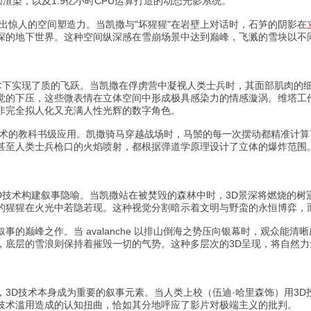
帧渲染，以及1.9亿小时CPU运算打造的动态光影系统。
现出惊人的空间塑造力。当凯撒与"坏猩猩"在岩壁上对话时，石笋的阴影在
的地下世界。这种空间纵深感在雪崩场景中达到巅峰，飞溅的雪块以不同的速
。
技术下实现了质的飞跃。当凯撒在俘虏营中凝视人类士兵时，其面部肌肉的
觉的下压，这些微表情在立体空间中形成极具感染力的情感漩涡。维塔工作
非完全拟人化又充满人性光辉的数字角色。
技术的教科书级应用。凯撒骑马穿越战场时，马鬃的每一次摆动都精准计
甚至人类士兵枪口的火焰喷射，都根据弹道学原理设计了立体的爆炸范围
3D技术构建叙事隐喻。当凯撒站在被焚毁的森林中时，3D景深将燃烧的
的猩猩在火光中若隐若现。这种视觉分割暗示着文明与野蛮的永恒博弈，
D叙事的巅峰之作。当 avalanche 以排山倒海之势压向银幕时，观众
，底层的雪浪则保持着摧毁一切的气势。这种多层次的3D呈现，将自然
3D技术本身成为重要的叙事元素。当人类上校（伍迪·哈里森饰）用3D
技术滥用造成的认知扭曲，恰如其分地呼应了影片对极端主义的批判。