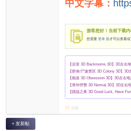
中文字幕：
http
游客您好！当前下载内
您需要
登录
后才可以查看或
【后室 3D Backrooms 3D】3
【群体/尸速禁区 3D Colony 3D
_网盘
【痴迷 3D Obsession 3D】3
【替补悍警 3D Normal 3D】3D
【团战之夜 3D Good Luck, Have F
幕_4K_高清蓝光压制_网盘
回复
+ 发新帖