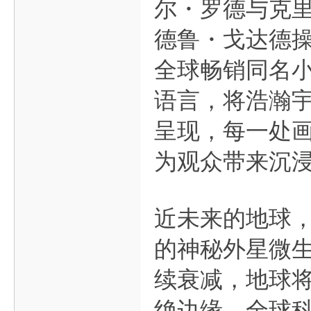
尔・罗德与克
德鲁・戈达德
全球畅销同名小
语言，将浩瀚
呈现，每一处
为观众带来沉
近未来的地球，
的神秘外星微
续衰减，地球
绝边缘。全球科