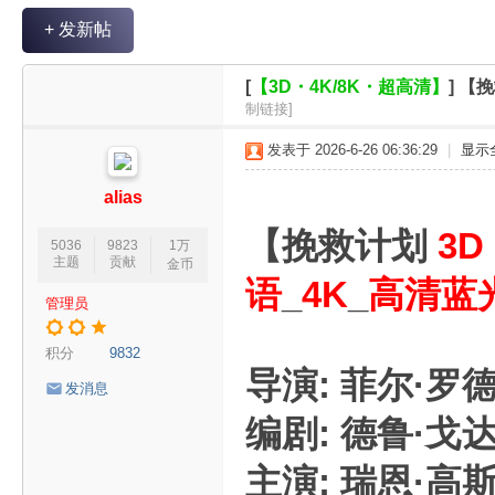
V
+ 发新帖
R
魔
[
【3D・4K/8K・超高清】
]
【挽
力
制链接]
论
发表于 2026-6-26 06:36:29
|
显示
坛
alias
【挽救计划
3D
5036
9823
1万
主题
贡献
金币
语
_
4K
_
高清蓝
管理员
积分
9832
导演: 菲尔·罗德
发消息
编剧: 德鲁·戈
主演: 瑞恩·高斯