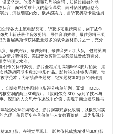
、温柔坚定。他没有轰轰烈烈的台词，却通过细微的动
静从容、面对受难士兵的悲悯温柔、面对牺牲的隐忍克
派演员，演技细腻内敛、极具感染力，曾斩获奥斯卡最佳男
横扫全球各大主流电影奖项，斩获多项重磅荣誉，创下战争
金像奖上斩获最佳音效剪辑、最佳音响效果、最佳剪辑三项
成为当届奥斯卡获奖数量最多的战争题材影片之一，充分
佳导演、最佳摄影、最佳剪辑、最佳音效五项大奖，包揽英国
佳剧情片剪辑奖、美国音效剪辑工会奖最佳音效剪辑奖、
维度的顶尖水准。
像创作的标杆案例。影片全程采用高端IMAX胶片拍摄，搭
次感远超同期多数3D电影作品。影片的立体镜头调度、动
作教学范本，为后续战争题材、纪实题材3D电影的创作提
，长期稳居战争题材电影评分榜单前列，豆瓣、IMDb、
核空洞的商业3D电影，《敦刻尔克 3D》做到了技术与
叙事、深刻的人文思考传递战争价值，实现了商业娱乐性与
球年轻观众熟知与铭记。影片摒弃戏剧化改编，以极致写实
性的光辉，兼具历史科普价值与人文教育价值，成为影视传
材3D电影。在视觉呈现上，影片依托成熟精湛的3D电影