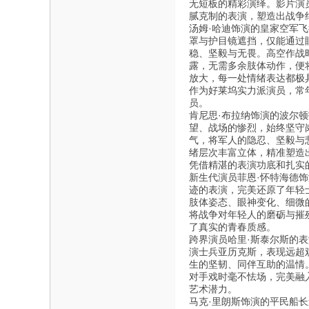
无短板的精彩演绎。影片演
腻克制的表演，塑造出战争
汤姆·哈迪饰演的皇家空军
罩与护目镜遮挡，仅能通过
稳、坚毅与无畏。高空作战
露，无需多余肢体动作，便
放大，每一处情绪表达都极
作为好莱坞实力派演员，常
员。
肯尼思·布拉纳饰演的波尔
望、战场的惨烈，始终坚守
气，将军人的隐忍、坚毅与
绪层次丰富立体，精准塑造
凭借精湛的表演功底和扎实
新生代演员菲恩·怀特海德
迹的表演，完美还原了年轻
肢体姿态、眼神变化、细微
将战争对年轻人的磨砺与摧
了真实的青春质感。
跨界演员哈里·斯泰尔斯的
演士兵亚历克斯，表现远超
生的坚韧、同伴互助的温情
对手戏时毫不怯场，完美融
艺术潜力。
马克·里朗斯饰演的平民船