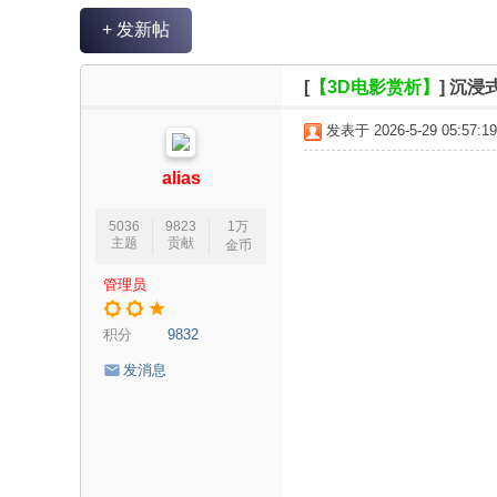
V
+ 发新帖
R
魔
[
【3D电影赏析】
]
沉浸
力
发表于 2026-5-29 05:57:19
论
坛
alias
5036
9823
1万
主题
贡献
金币
管理员
积分
9832
发消息