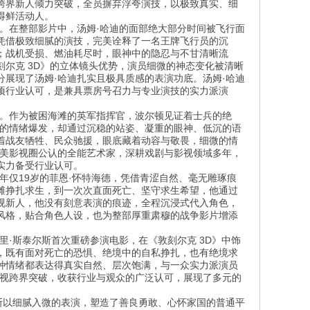
跨界新人倾力突破，全员摒弃浮夸演技，以极致真实、细
得鲜活动人。
。在整部影片中，汤姆·哈迪的面部绝大部分时间被飞行面
凭借极致细腻的演技，完美诠释了一名王牌飞行员的沉
；战机受损、燃油耗尽时，眼神中的隐忍与不甘清晰流
尔克 3D》的立体镜头优势，演员细微的神态变化被清晰
展现了汤姆·哈迪扎实且极具质感的表演功底。汤姆·哈迪
项行业认可，是兼具票房号召力与专业演技的实力派演
足。作为被困海滩的英军指挥官，波尔顿见证着士兵的绝
烈的情绪爆发，却通过沉稳的站姿、凝重的眼神、低沉的语
着战友牺牲、民众驰援，眼底藏着动容与敬畏，细微的情
欧美影视圈公认的全能艺术家，深耕戏剧与影视领域多年，
实力备受行业认可。
年仅19岁的菲恩·怀特海德，凭借青涩自然、毫无雕琢痕
滩挣扎求生，到一次次直面死亡、坚守求生希望，他通过
视新人，他没有刻意表演的痕迹，全程沉浸式代入角色，
风格，贴合角色人设，也为整部厚重肃穆的战争影片增添
·斯泰尔斯首次重磅参演电影，在《敦刻尔克 3D》中饰
，既有面对死亡的恐惧、绝境中的自私挣扎，也有绝境求
种情绪都表达得真实自然、层次饱满，与一众实力派演员
影视跨界突破，收获行业与观众的广泛认可，展现了多元的
斯以细腻入微的表演，塑造了善良勇敢、心怀家国的普通平