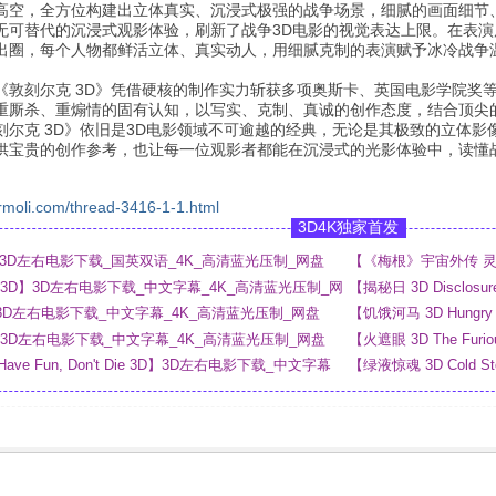
高空，全方位构建出立体真实、沉浸式极强的战争场景，细腻的画面细节
无可替代的沉浸式观影体验，刷新了战争3D电影的视觉表达上限。在表
出圈，每个人物都鲜活立体、真实动人，用细腻克制的表演赋予冰冷战争
《敦刻尔克 3D》凭借硬核的制作实力斩获多项奥斯卡、英国电影学院奖
重厮杀、重煽情的固有认知，以写实、克制、真诚的创作态度，结合顶尖
刻尔克 3D》依旧是3D电影领域不可逾越的经典，无论是其极致的立体
供宝贵的创作参考，也让每一位观影者都能在沉浸式的光影体验中，读懂
rmoli.com/thread-3416-1-1.html
3D4K独家首发
 3D】3D左右电影下载_国英双语_4K_高清蓝光压制_网盘
【《梅根》宇宙外传 灵魂
_4K_高清蓝光压制_网
ny 3D】3D左右电影下载_中文字幕_4K_高清蓝光压制_网
【揭秘日 3D Disclo
网盘
 3D】3D左右电影下载_中文字幕_4K_高清蓝光压制_网盘
【饥饿河马 3D Hung
3D】3D左右电影下载_中文字幕_4K_高清蓝光压制_网盘
【火遮眼 3D The F
 Have Fun, Don't Die 3D】3D左右电影下载_中文字幕
【绿液惊魂 3D Cold 
网盘