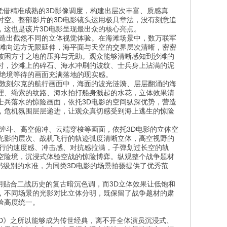
凭借精准成熟的3D影像调度，构建出层次丰富、质感真
时空。整部影片的3D电影镜头运用极具章法，没有刻意追
，这也是该片3D电影呈现最出众的核心亮点。
打造出截然不同的立体视觉体验。在海滩场景中，数万联军
沙滩向远方无限延伸，海平面与天空的交界层次清晰，密密
被困方寸之地的压抑与无助。观众能够清晰感知到沙滩的
时，沙滩上的碎石、海水冲刷的波纹、士兵身上沾满的泥
场绝境等待的画面充满落地的现实感。
援敦刻尔克的航行画面中，海面的波光涟漪、层层翻涌的海
理、绳索的纹路、海水拍打船身溅起的水花，立体效果清
士兵落水的惊险画面，依托3D电影的空间纵深优势，营造
，危机氛围层层递进，让观众真切感受到海上逃生的惊险
缠斗、高空俯冲、云端穿梭等画面，依托3D电影的立体空
光影的层次、战机飞行的轨迹弧度清晰立体，高空视野的
飞行的速度感、冲击感、对抗感拉满，子弹划过长空的轨
空险境，沉浸式体验空战的惊险博弈。纵观整个战争题材
书级别的水准，为同类3D电影的场景拍摄提供了优秀范
用贴合二战历史的复古暗沉色调，而3D立体效果让低饱和
，不同场景的光影对比立体分明，既保留了战争题材的肃
验高度统一。
3D》之所以能够成为传世经典，离不开全体演员沉浸式、