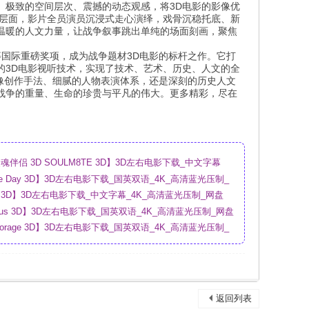
、极致的空间层次、震撼的动态观感，将3D电影的影像优
演层面，影片全员演员沉浸式走心演绎，戏骨沉稳托底、新
温暖的人文力量，让战争叙事跳出单纯的场面刻画，聚焦
等国际重磅奖项，成为战争题材3D电影的标杆之作。它打
的3D电影视听技术，实现了技术、艺术、历史、人文的全
影像创作手法、细腻的人物表演体系，还是深刻的历史人文
战争的重量、生命的珍贵与平凡的伟大。更多精彩，尽在
伴侣 3D SOULM8TE 3D】3D左右电影下载_中文字幕
盘
sure Day 3D】3D左右电影下载_国英双语_4K_高清蓝光压制_
ry 3D】3D左右电影下载_中文字幕_4K_高清蓝光压制_网盘
urious 3D】3D左右电影下载_国英双语_4K_高清蓝光压制_网盘
Storage 3D】3D左右电影下载_国英双语_4K_高清蓝光压制_
返回列表