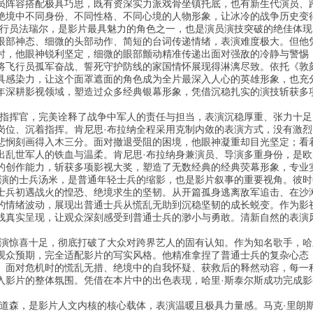
员阵容搭配极具巧思，既有资深实力派戏骨坐镇托底，也有新生代演员、
绝境中不同身份、不同性格、不同心境的人物形象，让冰冷的战争历史变
飞行员法瑞尔，是影片最具魅力的角色之一，也是演员演技突破的绝佳体现
眼部神态、细微的头部动作、简短的台词传递情绪，表演难度极大。但他
时，他眼神锐利坚定，细微的眼部颤动精准传递出面对强敌的冷静与警惕
将飞行员孤军奋战、誓死守护防线的家国情怀展现得淋漓尽致。依托《敦刻
具感染力，让这个面罩遮面的角色成为全片最深入人心的英雄形象，也充分
年深耕影视领域，塑造过众多经典银幕形象，凭借沉稳扎实的演技斩获多
顿指挥官，完美诠释了战争中军人的责任与担当，表演沉稳厚重、张力十
岗位、沉着指挥。肯尼思·布拉纳全程采用克制内敛的表演方式，没有激
悲悯刻画得入木三分。面对撤退受阻的困境，他眼神凝重却目光坚定；看
出乱世军人的铁血与温柔。肯尼思·布拉纳身兼演员、导演多重身份，是
的创作能力，斩获多项影视大奖，塑造了无数经典的经典荧幕形象，专业
饰演的士兵汤米，是普通年轻士兵的缩影，也是影片叙事的重要视角。彼时
士兵初遇战火的惶恐、绝境求生的坚韧。从开篇孤身逃离敌军追击、在沙
的情绪波动，展现出普通士兵从慌乱无助到沉稳坚韧的成长蜕变。作为影
残真实呈现，让观众深刻感受到普通士兵的渺小与勇敢。清新自然的表演
表演惊喜十足，彻底打破了大众对跨界艺人的固有认知。作为知名歌手，哈里
观众预期，完全适配影片的写实风格。他精准拿捏了普通士兵的复杂心态
。面对危机时的慌乱无措、绝境中的自我怀疑、获救后的释然动容，每一
入影片的整体氛围。凭借在本片中的出色表现，哈里·斯泰尔斯成功完成
长道森，是影片人文内核的核心载体，表演温暖且极具力量感。马克·里朗