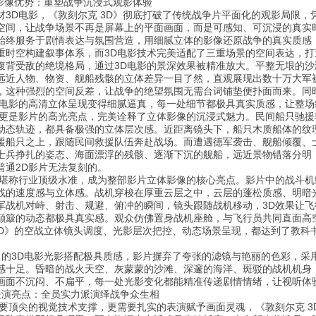
D影像优势：重塑战争沉浸式观影体验
材3D电影，《敦刻尔克 3D》彻底打破了传统战争片平面化的观影局限，
空间，让战争场景不再是屏幕上的平面画面，而是可感知、可沉浸的真实
始终服务于剧情表达与氛围营造，用细腻立体的影像还原战争的真实质感
重时空构建叙事体系，而3D电影技术完美适配了三重场景的空间表达，
腹背受敌的绝境格局，通过3D电影的景深效果被精准放大。平整无垠的
远近人物、物资、舰船残骸的立体差异一目了然，直观展现出数十万大军
，这种强烈的空间反差，让战争的绝望氛围无需台词铺垫便扑面而来。同
D电影的高清立体呈现变得细腻逼真，每一处细节都极具真实质感，让整
现更是影片的高光亮点，完美诠释了立体影像的沉浸式魅力。民间船只驰
动态轨迹，都具备极强的立体层次感。近距离镜头下，船只木质船体的纹
援船只之上，跟随民间救援队伍奔赴战场。而遭遇德军袭击、舰船倾覆、
士兵挣扎的姿态、海面漂浮的残骸、逐渐下沉的舰船，远近景物错落分明
普通2D影片无法复刻的。
现堪称行业顶级水准，成为整部影片立体影像的核心亮点。影片中的战斗机
战的速度感与立体感。战机穿梭在厚重云层之中，云层的蓬松质感、明暗
军战机对峙、射击、规避、俯冲的瞬间，镜头跟随战机移动，3D效果让
颠簸的动态都极具真实感。观众仿佛置身战机座舱，与飞行员共同直面高
 3D》的空战立体镜头调度、光影层次把控、动态场景呈现，都达到了教科
D》的3D电影光影搭配极具质感，影片摒弃了夸张的滤镜与艳丽的色彩，采
感十足。昏暗的战火天空、灰蒙蒙的沙滩、深邃的海洋、斑驳的战机机身
画面不沉闷、不扁平，每一处光影变化都能精准传递剧情情绪，让视听体
表演亮点：全员实力派演绎战争众生相
需要顶尖的视觉技术支撑，更需要扎实的表演赋予画面灵魂，《敦刻尔克 