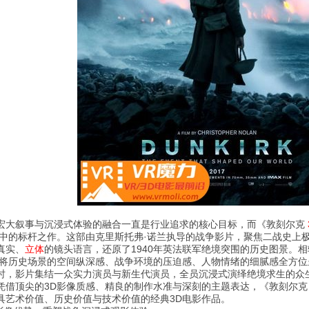
宏大叙事与沉浸式体验的融合一直是行业追求的核心目标，而《敦刻尔克
中的标杆之作。这部由克里斯托弗·诺兰执导的战争影片，聚焦二战史上
真实、
立体
的镜头语言，还原了1940年英法联军绝境突围的历史图景。相
，将历史场景的空间纵深感、战争环境的压迫感、人物情绪的细腻感全方
时，影片集结一众实力演员与新生代演员，全员沉浸式演绎绝境求生的众
凭借顶尖的3D影像质感、精良的制作水准与深刻的主题表达，《敦刻尔克
具艺术价值、历史价值与技术价值的经典3D电影作品。