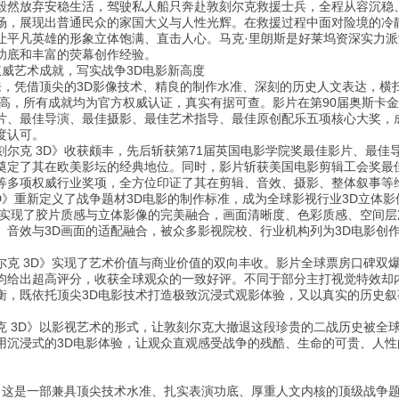
毅然放弃安稳生活，驾驶私人船只奔赴敦刻尔克救援士兵，全程从容沉稳
场，展现出普通民众的家国大义与人性光辉。在救援过程中面对险境的冷
让平凡英雄的形象立体饱满、直击人心。马克·里朗斯是好莱坞资深实力
功底和丰富的荧幕创作经验。
权威艺术成就，写实战争3D电影新高度
以来，凭借顶尖的3D影像技术、精良的制作水准、深刻的历史人文表达，
新高，所有成就均为官方权威认证，真实有据可查。影片在第90届奥斯卡
片、最佳导演、最佳摄影、最佳艺术指导、最佳原创配乐五项核心大奖，
度认可。
刻尔克 3D》收获颇丰，先后斩获第71届英国电影学院奖最佳影片、最
奠定了其在欧美影坛的经典地位。同时，影片斩获美国电影剪辑工会奖最
等多项权威行业奖项，全方位印证了其在剪辑、音效、摄影、整体叙事等
D》重新定义了战争题材3D电影的制作标准，成为全球影视行业3D立体影
，实现了胶片质感与立体影像的完美融合，画面清晰度、色彩质感、空间层
、音效与3D画面的适配融合，被众多影视院校、行业机构列为3D电影创
尔克 3D》实现了艺术价值与商业价值的双向丰收。影片全球票房口碑双爆
均给出超高评分，收获全球观众的一致好评。不同于部分主打视觉特效却内
衡，既依托顶尖3D电影技术打造极致沉浸式观影体验，又以真实的历史
克 3D》以影视艺术的形式，让敦刻尔克大撤退这段珍贵的二战历史被全
用沉浸式的3D电影体验，让观众直观感受战争的残酷、生命的可贵、人
》，这是一部兼具顶尖技术水准、扎实表演功底、厚重人文内核的顶级战争题