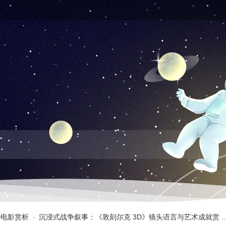
3D电影赏析
›
沉浸式战争叙事：《敦刻尔克 3D》镜头语言与艺术成就赏 ..