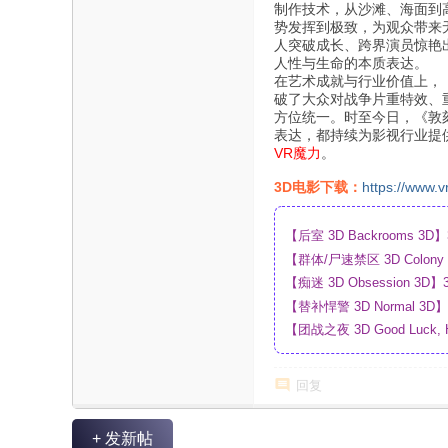
制作技术，从沙滩、海面到
势发挥到极致，为观众带来
人突破成长、跨界演员惊艳
人性与生命的本质表达。
在艺术成就与行业价值上，
破了大众对战争片重特效、
方位统一。时至今日，《敦
表达，都持续为影视行业提
VR魔力
。
3D电影下载：
https://www.v
【后室 3D Backrooms
【群体/尸速禁区 3D Colo
盘
【痴迷 3D Obsession
【替补悍警 3D Normal 
【团战之夜 3D Good Luck,
_4K_高清蓝光压制_网盘
回复
+ 发新帖