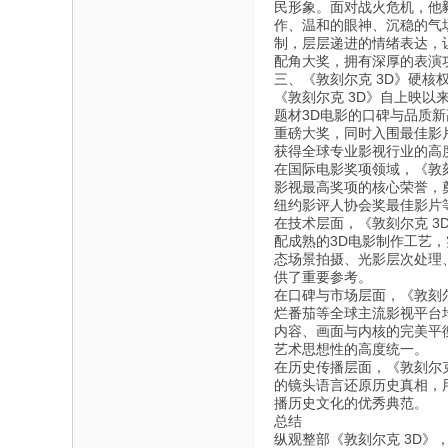
民形象。面对战火危机，他
作、温和的眼神、沉稳的气
制，层层递进的情绪表达，
配角大奖，拥有深厚的表演
三、《敦刻尔克 3D》硬核
《敦刻尔克 3D》自上映
题材3D电影的口碑与品质
重磅大奖，同时入围最佳影
获得全球专业影视行业的高
在国际电影奖项领域，《敦
影视最高奖项的核心荣誉，
纽约影评人协会奖最佳影片
在技术层面，《敦刻尔克 3
配成熟的3D电影制作工艺
态场景拍摄、光影层次处理
供了重要参考。
在口碑与市场层面，《敦刻
烂番茄等全球主流影视平台
内容、画面与内核的完美平
艺术思想性的高度统一。
在历史传播层面，《敦刻尔
的镜头语言还原历史真相，
播历史文化的优秀典范。
总结
纵观整部《敦刻尔克 3D