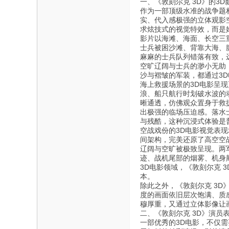
一、《敦刻尔克 3D》的3
作为一部顶级水准的战争题
实、代入感极强的立体观影
求炫技式的视觉特效，而是
影片以海滩、海面、长空三
士兵被困沙滩、背靠大海、
麻麻的士兵队列错落有致，
空旷辽阔与士兵的渺小无助
沙与褶皱的军装，都通过3
海上救援场景的3D电影呈
浪、船只航行时划破水波的
晰通透，仿佛观众置身于救
出极强的临场压迫感。落水
与残酷，这种沉浸式体验是
空战戏份的3D电影视觉表
间架构，完美还原了高空空
辽阔与空旷被极致呈现。两
迹、战机尾部的烟雾、机身
3D电影领域，《敦刻尔克
本。
除此之外，《敦刻尔克 3
度的画面依旧层次饱满、质
穆厚重，又通过立体影像让
二、《敦刻尔克 3D》演员
一部优秀的3D电影，不仅