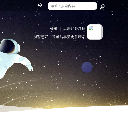
切
换
搜
到
索
宽
登录
|
点击此处注册
版
游客
您好！登录后享受更多精彩
.