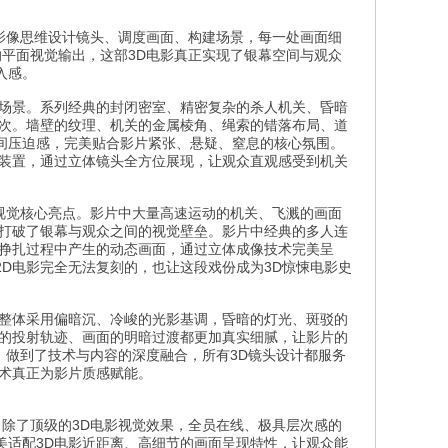
体影像思维设计镜头、调度画面、构建场景，每一处画面细
的平面视觉输出，这部3D电影真正实现了银幕空间与观众
入感。
弈场景。系列经典的封闭密室、精密复杂的杀人机关、昏暗
次。墙壁的纹理、机关的金属棱角、绳索的错落布局、道
间压迫感，完美贴合影片紧张、悬疑、窒息的核心氛围。
命装置，通过立体镜头全方位展现，让观众直观感受到机关
的视觉核心亮点。影片中大量高速运动的机关、飞溅的画面
，打破了银幕与观众之间的视觉壁垒。影片中经典的多人连
色挣扎过程中产生的动态画面，通过立体成像技术完美呈
D电影完全无法复刻的，也让这段戏份成为3D惊悚电影史
片整体采用偏暗沉、冷峻的光影基调，昏暗的灯光、斑驳的
线的投射轨迹、画面的明暗过渡都更加真实细腻，让影片的
》做到了技术与内容的深度融合，所有3D镜头设计都服务
术真正为影片质感赋能。
，除了顶级的3D电影视觉效果，全员在线、极具层次感的
美适配3D电影近距离、高细节的画面呈现特性，让观众能