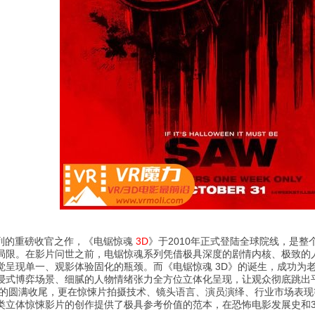
系列的重磅收官之作，《电锯惊魂
3D
》于2010年正式登陆全球院线，是整
局限。在影片问世之前，电锯惊魂系列凭借极具深度的剧情内核、极致的
呈现单一、观影体验固化的瓶颈。而《电锯惊魂 3D》的诞生，成功为老
浸式博弈场景、细腻的人物情绪张力全方位立体化呈现，让观众彻底跳出
事的圆满收尾，更在惊悚片拍摄技术、镜头语言、演员演绎、行业市场表现等
类立体惊悚影片的创作提供了极具参考价值的范本，在恐怖电影发展史和