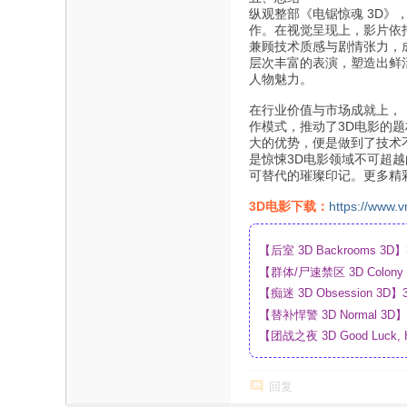
纵观整部《电锯惊魂 3D》
作。在视觉呈现上，影片依
兼顾技术质感与剧情张力，
层次丰富的表演，塑造出鲜
人物魅力。
在行业价值与市场成就上，
作模式，推动了3D电影的题
大的优势，便是做到了技术
是惊悚3D电影领域不可超
可替代的璀璨印记。更多精
3D电影下载：
https://www.v
【后室 3D Backrooms
【群体/尸速禁区 3D Colo
盘
【痴迷 3D Obsession
【替补悍警 3D Normal 
【团战之夜 3D Good Luck,
_4K_高清蓝光压制_网盘
回复