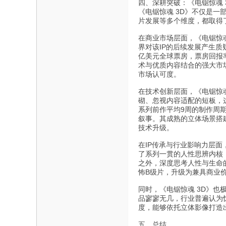
四、深耕突破：《电锯惊魂 
《电锯惊魂 3D》不仅是一
片发展等多个维度，都取得
在商业市场层面，《电锯惊
界对该IP的后续发展产生质
亿美元全球票房，票房回报
术与优质内容结合的强大市场
市场认可度。
在技术创新层面，《电锯惊
砌、忽视内容适配的短板，
系列前作平均9周的制作周
叙事。其成熟的立体场景搭
技术升级。
在IP传承与行业影响力层
了系列一贯的人性思辨内核
之外，深度思考人性与生命
怖B级片，升级为兼具商业
同时，《电锯惊魂 3D》也
品寥寥无几，行业普遍认为
度，能够依托立体影像打造
五、总结