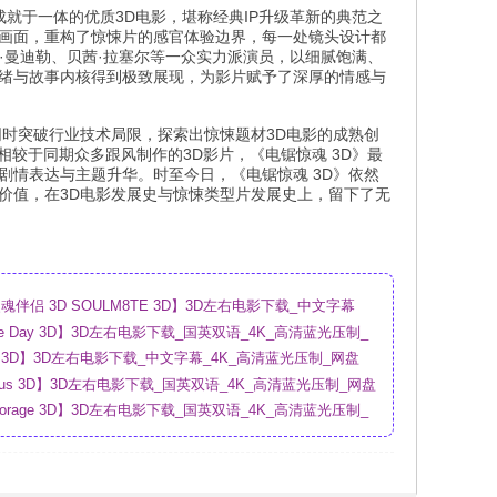
成就于一体的优质3D电影，堪称经典IP升级革新的典范之
悚画面，重构了惊悚片的感官体验边界，每一处镜头设计都
·曼迪勒、贝茜·拉塞尔等一众实力派演员，以细腻饱满、
情绪与故事内核得到极致展现，为影片赋予了深厚的情感与
同时突破行业技术局限，探索出惊悚题材3D电影的成熟创
相较于同期众多跟风制作的3D影片，《电锯惊魂 3D》最
剧情表达与主题升华。时至今日，《电锯惊魂 3D》依然
价值，在3D电影发展史与惊悚类型片发展史上，留下了无
伴侣 3D SOULM8TE 3D】3D左右电影下载_中文字幕
盘
sure Day 3D】3D左右电影下载_国英双语_4K_高清蓝光压制_
ry 3D】3D左右电影下载_中文字幕_4K_高清蓝光压制_网盘
urious 3D】3D左右电影下载_国英双语_4K_高清蓝光压制_网盘
Storage 3D】3D左右电影下载_国英双语_4K_高清蓝光压制_