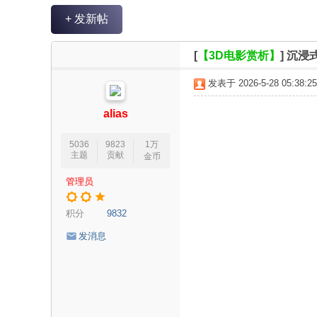
V
+ 发新帖
R
魔
[
【3D电影赏析】
]
沉浸
力
发表于 2026-5-28 05:38:25
论
坛
alias
5036
9823
1万
主题
贡献
金币
管理员
积分
9832
发消息