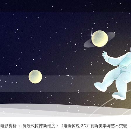
3D电影赏析
›
沉浸式惊悚新维度：《电锯惊魂 3D》视听美学与艺术突破 ..