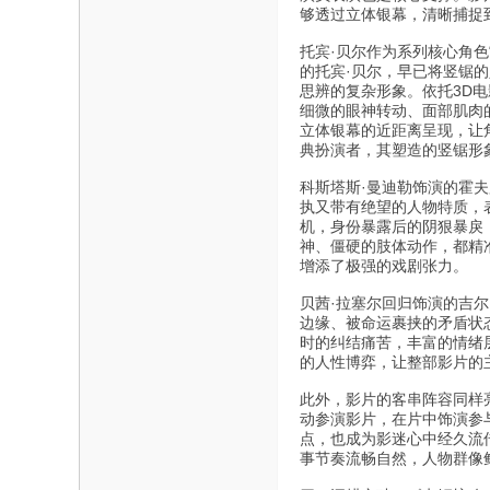
够透过立体银幕，清晰捕捉
托宾·贝尔作为系列核心角色
的托宾·贝尔，早已将竖锯
思辨的复杂形象。依托3D
细微的眼神转动、面部肌肉
立体银幕的近距离呈现，让
典扮演者，其塑造的竖锯形
科斯塔斯·曼迪勒饰演的霍
执又带有绝望的人物特质，
机，身份暴露后的阴狠暴戾
神、僵硬的肢体动作，都精
增添了极强的戏剧张力。
贝茜·拉塞尔回归饰演的吉
边缘、被命运裹挟的矛盾状
时的纠结痛苦，丰富的情绪
的人性博弈，让整部影片的
此外，影片的客串阵容同样
动参演影片，在片中饰演参
点，也成为影迷心中经久流
事节奏流畅自然，人物群像