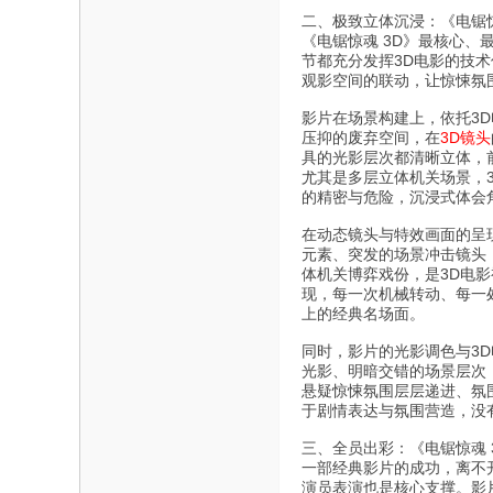
二、极致立体沉浸：《电锯惊
《电锯惊魂 3D》最核心
节都充分发挥3D电影的技
观影空间的联动，让惊悚氛
影片在场景构建上，依托3
压抑的废弃空间，在
3D镜头
具的光影层次都清晰立体，
尤其是多层立体机关场景，
的精密与危险，沉浸式体会
在动态镜头与特效画面的呈
元素、突发的场景冲击镜头
体机关博弈戏份，是3D电
现，每一次机械转动、每一
上的经典名场面。
同时，影片的光影调色与3
光影、明暗交错的场景层次
悬疑惊悚氛围层层递进、氛
于剧情表达与氛围营造，没
三、全员出彩：《电锯惊魂 
一部经典影片的成功，离不
演员表演也是核心支撑。影