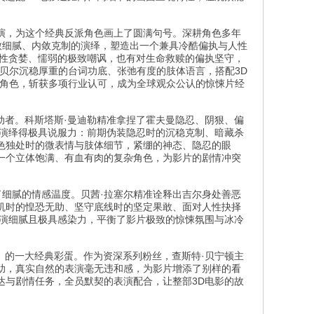
表演，为这个经典反派角色画上了圆满句号。深耕角色多年
致细腻、内敛克制的演绎，塑造出一个兼具冷酷偏执与人性
人性贪婪、懦弱的极致嘲讽，也有对生命救赎的偏执坚守，
贝尔沉稳厚重的台词功底、张弛有度的肢体语言，搭配3D
典角色，斩获多项行业认可，成为全球观众公认的惊悚片经
动者。科斯塔斯·曼迪勒精准拿捏了霍夫曼隐忍、阴狠、偏
变演绎得极具说服力：前期伪装隐忍时的沉稳克制、暗藏杀
色独处时的微表情与肢体细节，紧绷的神态、隐忍的眼
一个立体饱满、有血有肉的复杂角色，为影片的剧情冲突
了细腻的情感温度。贝茜·拉塞尔精准诠释出吉尔身处善恶
机时的惶恐无助、坚守底线时的坚定果敢、面对人性抉择
表演细腻且极具感染力，平衡了影片极致的惊悚氛围与冰冷
》的一大经典彩蛋。作为资深系列粉丝，查斯特·贝宁顿主
助，真实自然的表演毫无违和感，为影片增添了别样的看
达与剧情任务，全员默契的表演配合，让整部3D电影的故