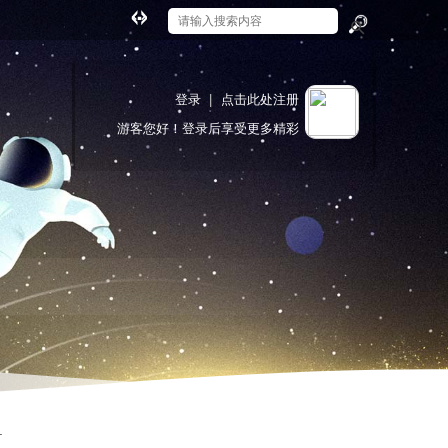
切
换
搜
到
索
宽
登录
|
点击此处注册
版
游客
您好！登录后享受更多精彩
.