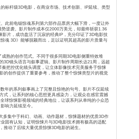
的标杆级3D电影，在商业市场、技术创新、IP延续、类型
绩。此前电锯惊魂系列第六部作品票房大幅下滑，一度让外
势逆袭。影片制作成本仅2000万美元，却最终斩获1.36
影片，成功盘活了沉寂的经典IP，充分印证了3D电影技
锯惊魂 3D》能够脱颖而出，足以证明其超高的影片质量与
了成熟的创作范式。不同于很多同期3D电影侧重特效堆
的3D镜头语言与叙事逻辑。影片制作周期长达21周，远超
节奏把控优化镜头调度，让立体影像技术完美服务于惊悚
电影的创作提供了重要参考，推动了整个惊悚类型片的视觉
达数年的系列叙事画上了完整且惊艳的句号。影片不仅延续
现方式，让系列的核心思想更具感染力，让观众在感官震撼
在全球惊悚影视领域的经典地位，让该系列从单纯的小众恐
，影响力延续至今。
影大多集中于科幻、动画、动作题材，惊悚题材的优质3D作
行业固有认知，证明惊悚片与3D电影技术拥有极高的适配
，推动了后续大量优质惊悚3D电影的诞生。