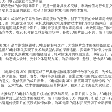
3D》的行业成就与艺术价值
部观感绝佳的惊悚娱乐影片，更是一部兼具技术突破、市场价值与行业意义
了极具含金量的成就，推动了惊悚题材3D电影的整体发展。
魂 3D》成功逆转了系列前作票房疲软的态势，创下了亮眼的全球票房成
疑，而《电锯惊魂 3D》依托成熟的3D电影制作技术和扎实的剧情内容，强
率远超同期多数商业影片，同时登顶北美周末票房榜首，击败同期热门惊悚
竞争力。在2010年的全球影视市场中，各类3D影片层出不穷，而《电
魂 3D》是早期惊悚题材3D电影的标杆之作，为惊悚片立体影像拍摄建立
这部3D电影率先实现了技术与类型内容的深度适配，探索出了惊悚片专属
期，制作团队深耕3D电影拍摄细节，针对惊悚片的氛围营造、冲突设计、
建、动态镜头设计、光影立体适配方案，为后续惊悚、悬疑、恐怖类3D
面，《电锯惊魂 3D》圆满完成了经典电锯惊魂系列正传故事的收官，为长
，探讨生命、救赎、贪婪、抉择等深刻主题，更通过3D电影的沉浸式呈
的意义。凭借优质的成片质量，《电锯惊魂 3D》彻底巩固了电锯惊魂IP
价值、艺术内涵、技术突破的顶级经典惊悚IP，积累了全球海量忠实粉丝
极大推动了3D电影在类型片领域的普及与发展。在影片问世之前，3D电
惊悚片难以适配立体影像技术。而《电锯惊魂 3D》的成功，打破了这一
出远超传统影片的沉浸式惊悚体验，为3D电影的题材拓展开辟了全新赛道