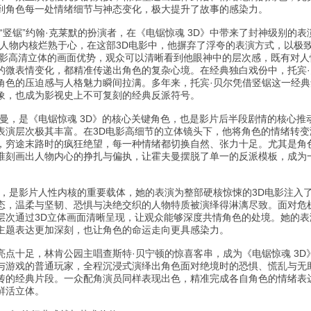
到角色每一处情绪细节与神态变化，极大提升了故事的感染力。
“竖锯”约翰·克莱默的扮演者，在《电锯惊魂 3D》中带来了封神级别的
的人物内核烂熟于心，在这部3D电影中，他摒弃了浮夸的表演方式，以极
电影高清立体的画面优势，观众可以清晰看到他眼神中的层次感，既有对
的微表情变化，都精准传递出角色的复杂心境。在经典独白戏份中，托宾·
角色的压迫感与人格魅力瞬间拉满。多年来，托宾·贝尔凭借竖锯这一经
象，也成为影视史上不可复刻的经典反派符号。
夫曼，是《电锯惊魂 3D》的核心关键角色，也是影片后半段剧情的核心推
表演层次极其丰富。在3D电影高细节的立体镜头下，他将角色的情绪转
，穷途末路时的疯狂绝望，每一种情绪都切换自然、张力十足。尤其是角
准刻画出人物内心的挣扎与偏执，让霍夫曼摆脱了单一的反派模板，成为
尔，是影片人性内核的重要载体，她的表演为整部硬核惊悚的3D电影注入
态，温柔与坚韧、恐惧与决绝交织的人物特质被演绎得淋漓尽致。面对危
层次通过3D立体画面清晰呈现，让观众能够深度共情角色的处境。她的
主题表达更加深刻，也让角色的命运走向更具感染力。
亮点十足，林肯公园主唱查斯特·贝宁顿的惊喜客串，成为《电锯惊魂 3D
与游戏的普通玩家，全程沉浸式演绎出角色面对绝境时的恐惧、慌乱与无
传的经典片段。一众配角演员同样表现出色，精准完成各自角色的情绪表
鲜活立体。