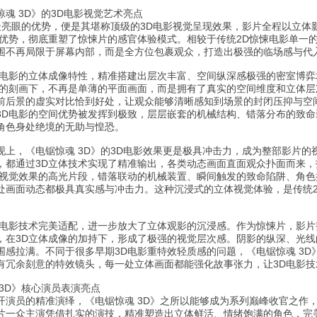
魂 3D》的3D电影视觉艺术亮点
、最亮眼的优势，便是其堪称顶级的3D电影视觉呈现效果，影片全程以立
术优势，彻底重塑了惊悚片的感官体验模式。相较于传统2D惊悚电影单一
围不再局限于屏幕内部，而是全方位包裹观众，打造出极强的临场感与代
D电影的立体成像特性，精准搭建出层次丰富、空间纵深感极强的密室博
的刻画下，不再是单薄的平面画面，而是拥有了真实的空间维度和立体层
前后景的虚实对比恰到好处，让观众能够清晰感知到场景的封闭压抑与空
3D电影的空间优势被发挥到极致，层层嵌套的机械结构、错落分布的致
角色身处绝境的无助与惶恐。
现上，《电锯惊魂 3D》的3D电影效果更是极具冲击力，成为整部影片
，都通过3D立体技术实现了精准输出，各类动态画面直面观众扑面而来
影视觉效果的高光片段，错落联动的机械装置、瞬间触发的致命陷阱、角
处画面动态都极具真实感与冲击力。这种沉浸式的立体视觉体验，是传统2
D电影技术完美适配，进一步放大了立体观影的沉浸感。作为惊悚片，影
，在3D立体成像的加持下，形成了极强的视觉层次感。阴影的纵深、光
围感拉满。不同于很多早期3D电影重特效轻质感的问题，《电锯惊魂 3D
有冗余刻意的特效镜头，每一处立体画面都能强化故事张力，让3D电影技
3D》核心演员表演亮点
开演员的精准演绎，《电锯惊魂 3D》之所以能够成为系列巅峰收官之作
片一众主演凭借扎实的演技，精准塑造出立体鲜活、情绪饱满的角色，完