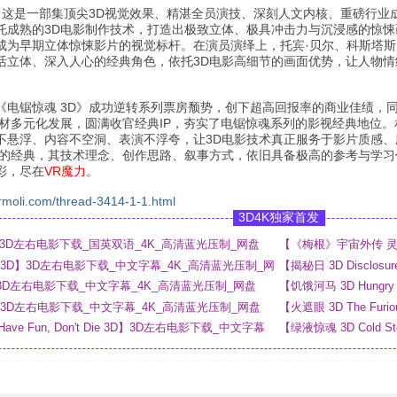
，这是一部集顶尖3D视觉效果、精湛全员演技、深刻人文内核、重磅行业
托成熟的3D电影制作技术，打造出极致立体、极具冲击力与沉浸感的惊
成为早期立体惊悚影片的视觉标杆。在演员演绎上，托宾·贝尔、科斯塔斯
活立体、深入人心的经典角色，依托3D电影高细节的画面优势，让人物
《电锯惊魂 3D》成功逆转系列票房颓势，创下超高回报率的商业佳绩，
材多元化发展，圆满收官经典IP，夯实了电锯惊魂系列的影视经典地位。
不悬浮、内容不空洞、表演不浮夸，让3D电影技术真正服务于影片质感、
越的经典，其技术理念、创作思路、叙事方式，依旧具备极高的参考与学习
彩，尽在
VR魔力
。
rmoli.com/thread-3414-1-1.html
3D4K独家首发
 3D】3D左右电影下载_国英双语_4K_高清蓝光压制_网盘
【《梅根》宇宙外传 灵魂
_4K_高清蓝光压制_网
ny 3D】3D左右电影下载_中文字幕_4K_高清蓝光压制_网
【揭秘日 3D Disclo
网盘
 3D】3D左右电影下载_中文字幕_4K_高清蓝光压制_网盘
【饥饿河马 3D Hung
3D】3D左右电影下载_中文字幕_4K_高清蓝光压制_网盘
【火遮眼 3D The F
 Have Fun, Don't Die 3D】3D左右电影下载_中文字幕
【绿液惊魂 3D Cold 
网盘