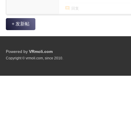
回复
+ 发新帖
Powered by
VRmoli.com
Copyright © vrmoli.com, since 2010.