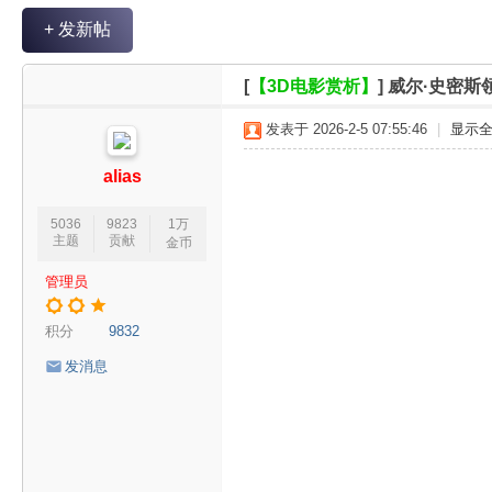
V
+ 发新帖
R
魔
[
【3D电影赏析】
]
威尔·史密斯
力
发表于 2026-2-5 07:55:46
|
显示
论
坛
alias
5036
9823
1万
主题
贡献
金币
管理员
积分
9832
发消息