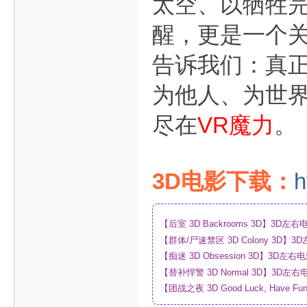
太空、以牺牲
醒，更是一个关
告诉我们：真
为他人、为世
尽在
VR魔力
。
3D电影下载：
h
【后室 3D Backrooms 3D】3
【群体/尸速禁区 3D Colony 3D
_网盘
【痴迷 3D Obsession 3D】3
【替补悍警 3D Normal 3D】3D
【团战之夜 3D Good Luck, Have F
幕_4K_高清蓝光压制_网盘