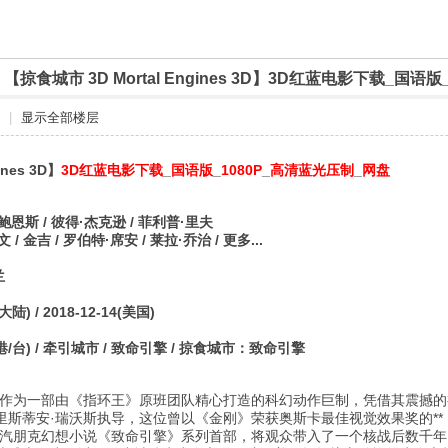
]
【掠食城市 3D Mortal Engines 3D】3D红蓝电影下载_国语
|
显示全部楼层
ines 3D】
3D红蓝电影下载
_
国语版
_
1080P
_
高清蓝光压制
_
网盘
鲍恩斯 / 彼得·杰克逊 / 菲利普·里夫
/ 金吉 / 罗伯特·席安 / 莱拉·乔治 / 更多...
兰
陆) / 2018-12-14(美国)
/台) / 牵引城市 / 致命引擎 / 掠食城市：致命引擎
作为一部由《指环王》原班团队精心打造的科幻动作巨制，凭借其震撼的
里斯蒂安·瑞沃斯执导，这位曾以《金刚》荣获奥斯卡最佳视觉效果奖的*
蒸汽朋克幻想小说《致命引擎》系列首部，将观众带入了一个核战后数千