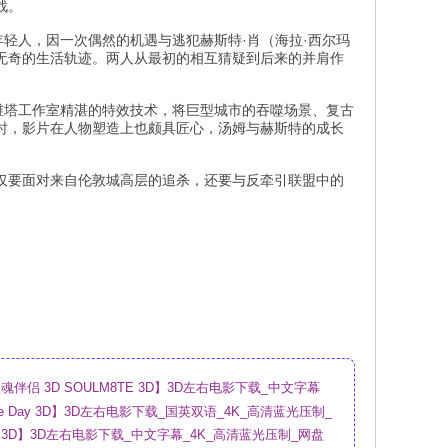
战。
轻人，因一次偶然的机遇与逃犯赫斯特·肖（海拉·西尔玛
无奇的生活轨迹。两人从最初的相互猜疑到后来的并肩作
维塔工作室精湛的特效技术，将巨型城市的吞噬场景、复古
时，影片在人物塑造上也颇具匠心，汤姆与赫斯特的成长
。
仅要面对来自伦敦城高层的追杀，还要与反牵引联盟中的
伴侣 3D SOULM8TE 3D】3D左右电影下载_中文字幕
盘
sure Day 3D】3D左右电影下载_国英双语_4K_高清蓝光压制_
ry 3D】3D左右电影下载_中文字幕_4K_高清蓝光压制_网盘