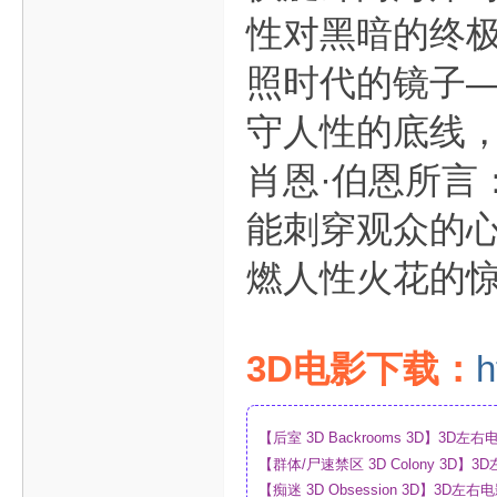
性对黑暗的终
照时代的镜子
守人性的底线，
肖恩·伯恩所言
能刺穿观众的心
燃人性火花的
3D电影下载：
h
【后室 3D Backrooms 3D】3
【群体/尸速禁区 3D Colony 3D
_网盘
【痴迷 3D Obsession 3D】3