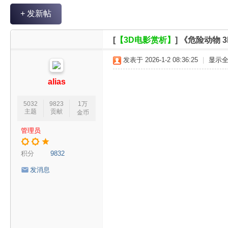
V
+ 发新帖
R
魔
[
【3D电影赏析】
]
《危险动物 
力
发表于 2026-1-2 08:36:25
|
显示
论
坛
alias
5032
9823
1万
主题
贡献
金币
管理员
积分
9832
发消息