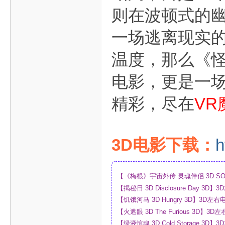
则在波顿式的
一场逃离现实
温度，那么《怪
电影，更是一
精彩，尽在
VR
3D电影下载：
h
【《梅根》宇宙外传 灵魂伴侣 3D SO
_4K_高清蓝光压制_网盘
【揭秘日 3D Disclosure Day 
制_网盘
【饥饿河马 3D Hungry 3D】3D
【火遮眼 3D The Furious 3D
网盘
【绿液惊魂 3D Cold Storage 