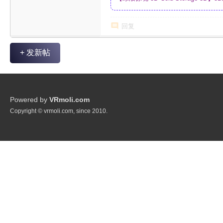
制_网盘
回复
+ 发新帖
Powered by
VRmoli.com
Copyright © vrmoli.com, since 2010.