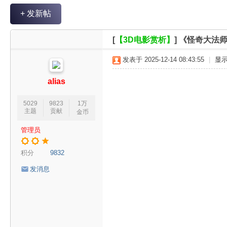
V
+ 发新帖
R
魔
[
【3D电影赏析】
]
《怪奇大法师
力
发表于 2025-12-14 08:43:55
|
显
论
坛
alias
5029
9823
1万
主题
贡献
金币
管理员
积分
9832
发消息