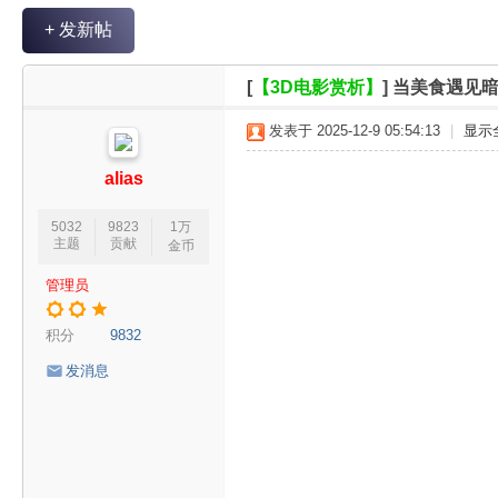
V
+ 发新帖
R
魔
[
【3D电影赏析】
]
当美食遇见暗
力
发表于 2025-12-9 05:54:13
|
显示
论
坛
alias
5032
9823
1万
主题
贡献
金币
管理员
积分
9832
发消息