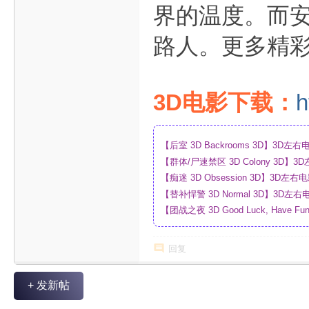
界的温度。而安
路人。更多精
3D电影下载：
h
【后室 3D Backrooms 3D】3
【群体/尸速禁区 3D Colony 3D
_网盘
【痴迷 3D Obsession 3D】3
【替补悍警 3D Normal 3D】3D
【团战之夜 3D Good Luck, Have F
幕_4K_高清蓝光压制_网盘
回复
+ 发新帖