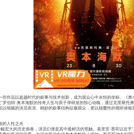
一些作品以超越时代的叙事与技术创新，成为观众心中永恒的坐标。《奥
父”罗伯特·奥本海默的传奇人生与原子弹研发的惊心动魄，通过克里斯托
仅以细腻的演员表演、精妙的叙事结构征服观众，更以颠覆性的视听体验重
放的人性之光
一幅宏大的历史画卷，演员们便是其中最鲜活的笔触。基里安·墨菲以近乎