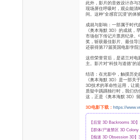
此外，影片的音效设计亦与
现场屏住呼吸时，观众能清
间。这种“全感官沉浸”的体
成就与影响：一部属于时代
《奥本海默 3D》的成就，
市场创下传记片票房纪录。中
奖，斩获最佳影片、最佳导
还获得第77届英国电影学
这些荣誉背后，是诺兰对电
主。影片对“科技与道德”
结语：在光影中，触摸历史
《奥本海默 3D》是一部关
3D技术的革命性运用，让
质疑中踽踽独行时，我们仿
这，正是《奥本海默 3D》
3D电影下载：
https://www.v
【后室 3D Backrooms
【群体/尸速禁区 3D Colo
盘
【痴迷 3D Obsession