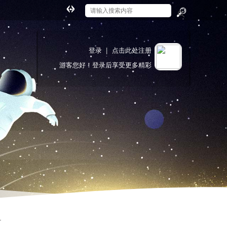
切
换
搜
到
索
宽
登录
|
点击此处注册
版
游客
您好！登录后享受更多精彩
.