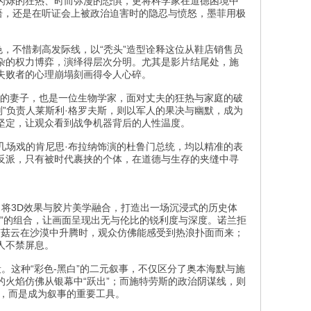
闪烁的狂热、时而弥漫的恐惧，更将科学家在道德困境中
语，还是在听证会上被政治迫害时的隐忍与愤怒，墨菲用极
，不惜剃高发际线，以“秃头”造型诠释这位从鞋店销售员
杂的权力博弈，演绎得层次分明。尤其是影片结尾处，施
失败者的心理崩塌刻画得令人心碎。
默的妻子，也是一位生物学家，面对丈夫的狂热与家庭的破
”负责人莱斯利·格罗夫斯，则以军人的果决与幽默，成为
坚定，让观众看到战争机器背后的人性温度。
几场戏的肯尼思·布拉纳饰演的杜鲁门总统，均以精准的表
反派，只有被时代裹挟的个体，在道德与生存的夹缝中寻
，将3D效果与胶片美学融合，打造出一场沉浸式的历史体
画幅+胶片”的组合，让画面呈现出无与伦比的锐利度与深度。诺兰拒
蘑菇云在沙漠中升腾时，观众仿佛能感受到热浪扑面而来；
人不禁屏息。
段。这种“彩色-黑白”的二元叙事，不仅区分了奥本海默与施
的火焰仿佛从银幕中“跃出”；而施特劳斯的政治阴谋线，则
头，而是成为叙事的重要工具。