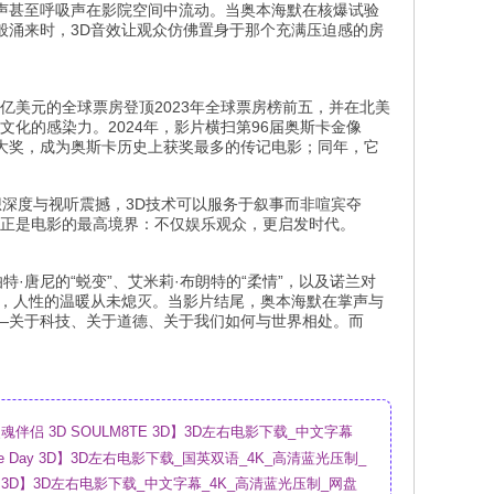
话声甚至呼吸声在影院空间中流动。当奥本海默在核爆试验
般涌来时，3D音效让观众仿佛置身于那个充满压迫感的房
5亿美元的全球票房登顶2023年全球票房榜前五，并在北美
文化的感染力。2024年，影片横扫第96届奥斯卡金像
大奖，成为奥斯卡历史上获奖最多的传记电影；同年，它
想深度与视听震撼，3D技术可以服务于叙事而非喧宾夺
许正是电影的最高境界：不仅娱乐观众，更启发时代。
·唐尼的“蜕变”、艾米莉·布朗特的“柔情”，以及诺兰对
中，人性的温暖从未熄灭。当影片结尾，奥本海默在掌声与
—关于科技、关于道德、关于我们如何与世界相处。而
伴侣 3D SOULM8TE 3D】3D左右电影下载_中文字幕
盘
sure Day 3D】3D左右电影下载_国英双语_4K_高清蓝光压制_
ry 3D】3D左右电影下载_中文字幕_4K_高清蓝光压制_网盘