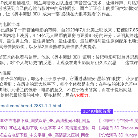
3D效果相辅相成。诺兰与音效团队通过“声音定位”技术，让爆炸声、对
晰感受到自己的心跳与影片中的寂静同步；而当听证会上的质问声如潮水
验，让《奥本海默 3D》成为一部“必须在大银幕观看”的作品。
的电影丰碑
早已超越了一部普通电影的范畴。自2023年7月北美上映以来，它便以7.8
国内地上映后，4.44亿元人民币的票房与豆瓣8.8分的评分，证明其跨越
演、最佳男主角、最佳男配角、最佳摄影、最佳剪辑与最佳原创配乐七项
院奖最佳摄影奖，以及第2届金熊猫奖最佳影片奖提名。
影艺术的执着与创新。他以《奥本海默 3D》证明：传记电影可以兼具思
的追问，对“个人与历史”的反思，让观众在走出影院后仍久久沉思——这或
的温度
于原子弹的电影，却远不止于原子弹。它通过基里安·墨菲的“眼技”、小罗伯特
观众看到：在历史的宏大叙事下，每个个体都是主角；在科技的冰冷光芒
佛能听到诺兰的低语：电影的意义，不在于给出答案，而在于提出问题—
留给时代最珍贵的礼物。更多精彩，尽在
VR魔力
。
rmoli.com/thread-2881-1-1.html
3D4K独家首发
 3D】3D左右电影下载_国英双语_4K_高清蓝光压制_网盘
【《梅根》宇宙外传 灵魂
_4K_高清蓝光压制_网
ny 3D】3D左右电影下载_中文字幕_4K_高清蓝光压制_网
【揭秘日 3D Disclo
网盘
 3D】3D左右电影下载_中文字幕_4K_高清蓝光压制_网盘
【饥饿河马 3D Hung