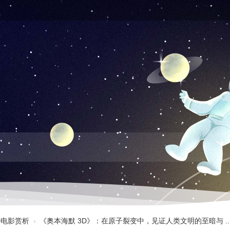
3D电影赏析
›
《奥本海默 3D》：在原子裂变中，见证人类文明的至暗与 ..