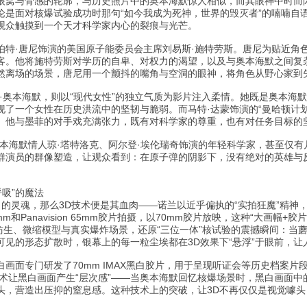
眼窝与骨感的轮廓，与历史照片中的奥本海默惊人相似，而其眼神中时而
论是面对核爆试验成功时那句“如今我成为死神，世界的毁灭者”的喃喃自
观众触摸到一个天才科学家内心的裂痕与光芒。
伯特·唐尼饰演的美国原子能委员会主席刘易斯·施特劳斯。唐尼为贴近角色
客。他将施特劳斯对学历的自卑、对权力的渴望，以及与奥本海默之间复
然离场的场景，唐尼用一个颤抖的嘴角与空洞的眼神，将角色从野心家到
琳·奥本海默，则以“现代女性”的独立气质为影片注入柔情。她既是奥本海
现了一个女性在历史洪流中的坚韧与脆弱。而马特·达蒙饰演的“曼哈顿计划
。他与墨菲的对手戏充满张力，既有对科学家的尊重，也有对任务目标的
奥本海默情人琼·塔特洛克、阿尔登·埃伦瑞奇饰演的年轻科学家，甚至仅有
群演员的群像塑造，让观众看到：在原子弹的阴影下，没有绝对的英雄与
呼吸”的魔法
》的灵魂，那么3D技术便是其血肉——诺兰以近乎偏执的“实拍狂魔”精神
5mm和Panavision 65mm胶片拍摄，以70mm胶片放映，这种“大
械仿生、微缩模型与真实爆炸场景，还原“三位一体”核试验的震撼瞬间：当
可见的形态扩散时，银幕上的每一粒尘埃都在3D效果下“悬浮”于眼前，让
画面专门研发了70mm IMAX黑白胶片，用于呈现听证会等历史档案片
术让黑白画面产生“层次感”——当奥本海默回忆核爆场景时，黑白画面中
头，营造出压抑的窒息感。这种技术上的突破，让3D不再仅仅是视觉噱