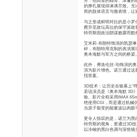
分：他高耸的颧骨、深邃的
的挣扎展现得淋漓尽致。无
简的肢体语言与微表情，让
与之形成鲜明对比的是小罗
爬升至政坛高位的保守派政
特劳斯因政治阴谋败露而黯
艾米莉·布朗特饰演的凯瑟
碎，布朗特用克制的表演展
奥本海默与军方之间的桥梁
此外，弗洛伦丝·珀饰演的
演为影片增色。诺兰通过这
找答案。
3D技术：让历史在银幕上“
若说演员是《奥本海默 3D
验。影片全程采用IMAX 6
绝使用CGI，而是通过机
当原子裂变的能量波以肉眼
更令人惊叹的是，诺兰为黑白
特劳斯的视角，更通过3D技
以冷峻的黑白色调与深焦镜