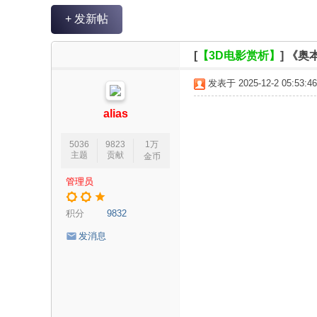
V
+ 发新帖
R
魔
[
【3D电影赏析】
]
《奥
力
发表于 2025-12-2 05:53:46
论
坛
alias
5036
9823
1万
主题
贡献
金币
管理员
积分
9832
发消息