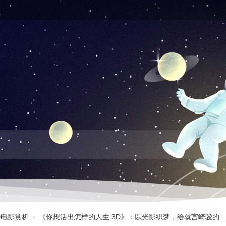
3D电影赏析
›
《你想活出怎样的人生 3D》：以光影织梦，绘就宫崎骏的 ..