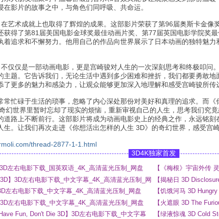
浸在影片的故事之中，与角色们同呼吸、共命运。
D》在艺术成就上也取得了辉煌的成果。这部影片荣获了第96届奥斯卡金
还获得了第81届美国电影金球奖最佳动画片奖、第77届英国电影学院奖
执着追求和不懈努力。他用自己的作品向世界展示了日本动画的独特魅力
D》不仅仅是一部动画电影，更是宫崎骏对人生的一次深刻思考和终极叩问
的主题。它告诉我们，无论生活中遇到多少困难和挫折，我们都要勇敢地
添了更多的魅力和感染力，让观众能够更加深入地理解和感受宫崎骏所传
常常忙碌于生活的琐事，忽略了内心深处那份对美好和真理的追求。而《你
的奇幻世界里暂时忘却了现实的烦恼，重新审视自己的人生，思考我们究
的道路上不断前行。这部影片将成为动画电影史上的经典之作，永远铭刻
人生。让我们再次走进《你想活出怎样的人生 3D》的奇幻世界，感受宫
rmoli.com/thread-2877-1-1.html
3D4K独家首发
 3D】3D左右电影下载_国英双语_4K_高清蓝光压制_网盘
【《梅根》宇宙外传 灵魂
_4K_高清蓝光压制_网
ny 3D】3D左右电影下载_中文字幕_4K_高清蓝光压制_网
【揭秘日 3D Disclo
网盘
 3D】3D左右电影下载_中文字幕_4K_高清蓝光压制_网盘
【饥饿河马 3D Hung
3D】3D左右电影下载_中文字幕_4K_高清蓝光压制_网盘
【火遮眼 3D The F
 Have Fun, Don't Die 3D】3D左右电影下载_中文字幕
【绿液惊魂 3D Cold 