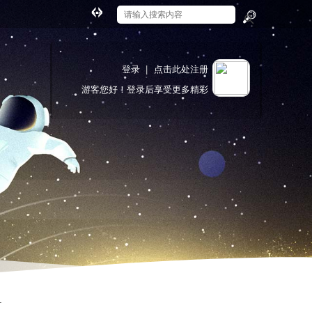
切
换
搜
到
索
宽
登录
|
点击此处注册
版
游客
您好！登录后享受更多精彩
.