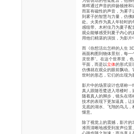
为会说话的苍鹭配音，他独
将晖通过声音的抑扬顿挫和
而富有磁性的声音，为雾子
到雾子的智慧与力量，仿佛
处。火美作为真人年轻时的
感纽带。木村佳乃为夏子配
观众能够感受到夏子内心的
用他们精湛的演技，为影片
而《你想活出怎样的人生 
画面构图到物体景别，每一
灵世界”。在这个世界里，
平面，而是以
立体
的形式呈
仿佛就在观众的眼前飘动。
世时的形态，它们的出现为
影片中的场景设计也堪称一
真人跟随苍鹭进入塔楼时，
随着真人的脚步，镜头在塔
技术的表现下更加逼真，让
见底的湖水、飞翔的鸟儿，
惬意。
除了视觉上的震撼，影片的
准而清晰地感受到发声位置
心跳也随之加速；而当真人