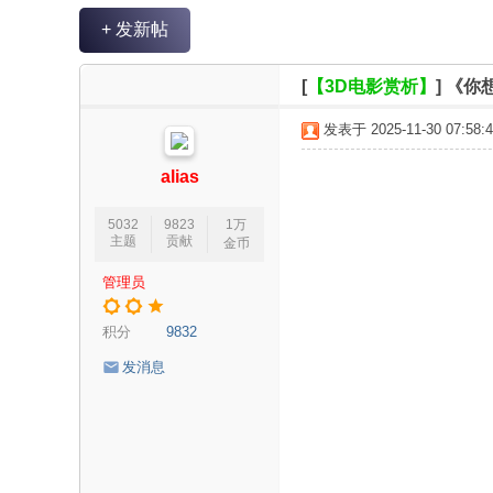
V
+ 发新帖
R
魔
[
【3D电影赏析】
]
《你
力
发表于 2025-11-30 07:58:4
论
坛
alias
5032
9823
1万
主题
贡献
金币
管理员
积分
9832
发消息