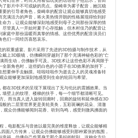
入奇幻世界，时而又用看似玩笑的话语给予他启示，菅田
为了影片中不可或缺的亮点。柴崎幸为雾子配音，她沉稳
重要的引导者角色，柴崎幸的配音让观众能够真切地感受
而充满活力的声音，将火美热情开朗的性格展现得恰到好
生命力，让观众能够深刻地感受到母子之间那份深厚的情
。尽管真人一开始对夏子心存抵触，但木村佳乃的配音让
到家庭中那份温暖而真挚的情感。这些优秀的配音演员们
角色们一同经历喜怒哀乐。
觉的双重盛宴。影片采用了先进的3D拍摄与制作技术，从
戴上3D眼镜，仿佛瞬间穿越到了那个充满神秘色彩的“亡
满而生动，仿佛触手可及。3D技术让这些色彩不再局限于
一全新角色时，这些奶白色的小团子在3D效果的加持下，
住想要伸手去触摸。哇啦哇啦作为逝去之人的灵魂准备转
让观众能够更加深刻地感受到生命的轮回与希望。
，都在3D技术的呈现下展现出了无与伦比的震撼效果。当
，墙壁上的纹理、楼梯的扶手，每一个细节都清晰可见。
方。而当真人进入旋转回廊时，回廊的旋转和延伸感在3D
园般的二层里世界更是美轮美奂，五彩斑斓的花朵、清澈
生，观众仿佛能够闻到花香、听到鸟鸣，感受到微风拂面的
过程，电影配乐与音效以最完美的维度释放，让观众能够精
从四面八方传来，让观众仿佛能够感受到那种紧张的氛围，
与幸福，仿佛自己也置身于那个美好的时刻。这种全方位