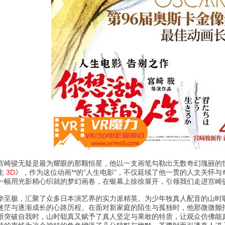
宫崎骏无疑是最为耀眼的那颗恒星，他以一支画笔勾勒出无数奇幻瑰丽的
生
3D
》，作为这位动画**的“人生电影”，不仅延续了他一贯的人文关怀
一幅用光影精心织就的梦幻画卷，在银幕上徐徐展开，引领我们走进宫崎
华至极，汇聚了众多日本演艺界的实力派精英。为少年牧真人配音的山时
迷茫与逐渐成长的心路历程。在面对新家庭的陌生与孤独时，他那微微颤
断突破自我时，山时聪真又赋予了真人坚定与果敢的特质，让观众仿佛能