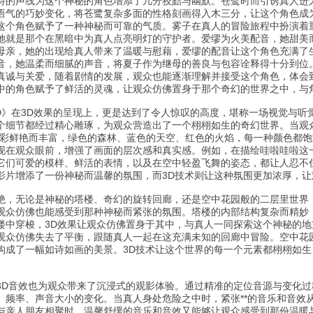
特的声线为这个神秘的角色增添了几分狡黠与幽默。苍鹭时而引诱真人进
语气的巧妙变化，将苍鹭复杂多面的性格刻画得入木三分，让这个角色成
这个角色赋予了一种神秘而可靠的气质。雾子在真人的冒险旅程中扮演着
她就是那个在黑暗中为真人点亮明灯的守护者。爱缪为火美配音，她甜美
母亲，她的出现给真人带来了温暖与慰藉，爱缪的配音让这个角色充满了
音，她温柔而细腻的声音，将夏子作为继母的善良与包容诠释得十分到位
真诚与关爱，随着剧情的发展，观众也能逐渐理解并接受这个角色，体会
中的角色赋予了鲜活的灵魂，让观众仿佛置身于那个奇幻的世界之中，与
3D》在3D效果的呈现上，更是达到了令人惊叹的高度，堪称一场视觉与听
个细节都经过精心雕琢，为观众营造出了一个栩栩如生的奇幻世界。当观众
色彩鲜艳而丰富，绿色的森林、蓝色的天空、红色的火焰，每一种颜色都饱
现在观众眼前，增强了画面的层次感和真实感。例如，在描绘哇啦哇啦这
它们可爱的模样、鲜活的表情，以及在空中轻盈飞舞的姿态，都让人忍不
影片增添了一份神秘而温馨的氛围，而3D技术则让这种氛围更加浓厚，
绝，无论是神秘的塔楼、奇幻的旋转回廊，还是空中花园般的二层里世界
观众仿佛也能感受到那种神秘而紧张的氛围。塔楼的内部结构复杂而精妙
楼中穿梭，3D效果让观众仿佛置身于其中，与真人一同探索这个神秘的地
观众仿佛失去了平衡，跟随真人一起在这充满未知的回廊中冒险。空中花
构成了一幅如诗如画的美景。3D技术让这个世界的每一个元素都栩栩如
3D音效也为观众带来了沉浸式的观影体验。通过精准的定位音源与变化
、频率、声音大小的变化。当真人身处危险之中时，紧张**的音乐和音效
与亲人朋友相聚时，温馨舒缓的音乐和音效又能够让观众感受到那份温暖