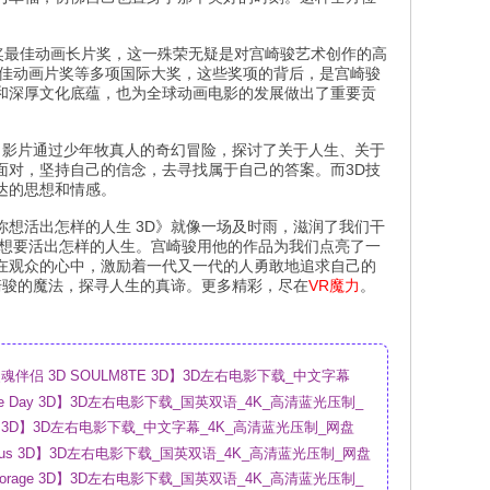
像奖最佳动画长片奖，这一殊荣无疑是对宫崎骏艺术创作的高
最佳动画片奖等多项国际大奖，这些奖项的背后，是宫崎骏
和深厚文化底蕴，也为全球动画电影的发展做出了重要贡
。影片通过少年牧真人的奇幻冒险，探讨了关于人生、关于
面对，坚持自己的信念，去寻找属于自己的答案。而3D技
达的思想和情感。
想活出怎样的人生 3D》就像一场及时雨，滋润了我们干
竟想要活出怎样的人生。宫崎骏用他的作品为我们点亮了一
在观众的心中，激励着一代又一代的人勇敢地追求自己的
崎骏的魔法，探寻人生的真谛。更多精彩，尽在
VR魔力
。
伴侣 3D SOULM8TE 3D】3D左右电影下载_中文字幕
盘
sure Day 3D】3D左右电影下载_国英双语_4K_高清蓝光压制_
ry 3D】3D左右电影下载_中文字幕_4K_高清蓝光压制_网盘
urious 3D】3D左右电影下载_国英双语_4K_高清蓝光压制_网盘
Storage 3D】3D左右电影下载_国英双语_4K_高清蓝光压制_