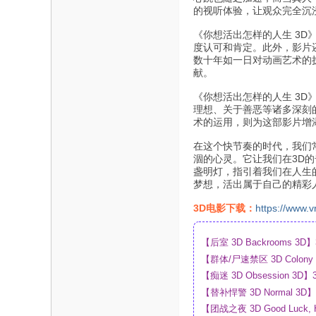
的视听体验，让观众完全沉
《你想活出怎样的人生 3
度认可和肯定。此外，影片
数十年如一日对动画艺术的
献。
《你想活出怎样的人生 3
理想、关于善恶等诸多深刻
术的运用，则为这部影片增
在这个快节奏的时代，我们
涸的心灵。它让我们在3D
盏明灯，指引着我们在人生
梦想，活出属于自己的精彩
3D电影下载：
https://www.v
【后室 3D Backrooms
【群体/尸速禁区 3D Colo
盘
【痴迷 3D Obsession
【替补悍警 3D Normal 
【团战之夜 3D Good Luck,