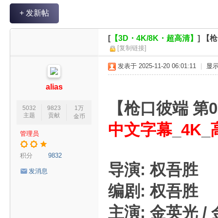
V
+ 发新帖
R
魔
[
【3D・4K/8K・超高清】
]
【枪
力
[复制链接]
论
发表于 2025-11-20 06:01:11
|
显
坛
alias
【枪口彼端 第
5032
9823
1万
主题
贡献
金币
中文字幕
_
4K
_
管理员
积分
9832
导演: 权吾胜
发消息
编剧: 权吾胜
主演: 金英光 / 金