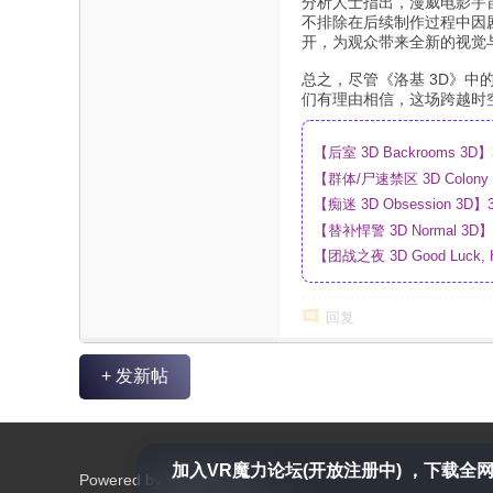
分析人士指出，漫威电影宇
不排除在后续制作过程中因
开，为观众带来全新的视觉
总之，尽管《洛基 3D》中
们有理由相信，这场跨越时
【后室 3D Backrooms
【群体/尸速禁区 3D Colo
盘
【痴迷 3D Obsession
【替补悍警 3D Normal 
【团战之夜 3D Good Luck,
_4K_高清蓝光压制_网盘
回复
+ 发新帖
加入VR魔力论坛(开放注册中) ，下载全网
Powered by
VRmoli.com