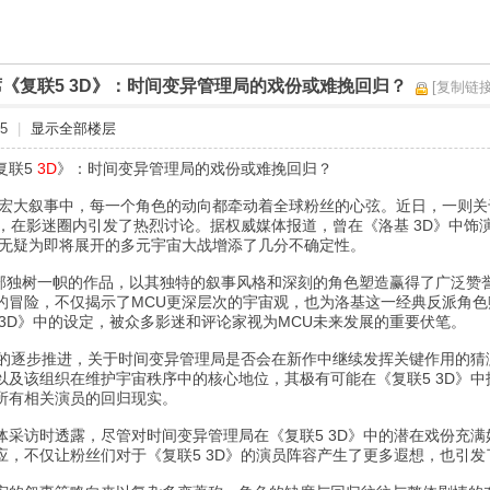
《复联5 3D》：时间变异管理局的戏份或难挽回归？
[复制链接
5
|
显示全部楼层
复联5
3D
》：时间变异管理局的戏份或难挽回归？
宏大叙事中，每一个角色的动向都牵动着全球粉丝的心弦。近日，一则关于《
息，在影迷圈内引发了热烈讨论。据权威媒体报道，曾在《洛基 3D》中
息无疑为即将展开的多元宇宙大战增添了几分不确定性。
一部独树一帜的作品，以其独特的叙事风格和深刻的角色塑造赢得了广泛赞
的冒险，不仅揭示了MCU更深层次的宇宙观，也为洛基这一经典反派角
3D》中的设定，被众多影迷和评论家视为MCU未来发展的重要伏笔。
作的逐步推进，关于时间变异管理局是否会在新作中继续发挥关键作用的猜
以及该组织在维护宇宙秩序中的核心地位，其极有可能在《复联5 3D》
所有相关演员的回归现实。
体采访时透露，尽管对时间变异管理局在《复联5 3D》中的潜在戏份充
应，不仅让粉丝们对于《复联5 3D》的演员阵容产生了更多遐想，也引