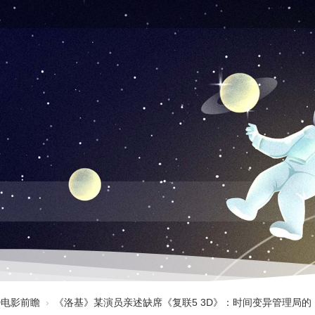
3D电影前瞻
›
《洛基》某演员亲述缺席《复联5 3D》：时间变异管理局的 ..