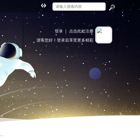
切
换
搜
到
索
宽
登录
|
点击此处注册
版
游客
您好！登录后享受更多精彩
.