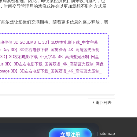
布局紧密相连。因此，即便某位演员目前未收到邀约，也
索，时间变异管理局的戏份或许会以更加意想不到的方式展
限可能依然让影迷们充满期待。随着更多信息的逐步释放，我
。
伴侣 3D SOULM8TE 3D】3D左右电影下载_中文字幕
盘
sure Day 3D】3D左右电影下载_国英双语_4K_高清蓝光压制_
ry 3D】3D左右电影下载_中文字幕_4K_高清蓝光压制_网盘
urious 3D】3D左右电影下载_国英双语_4K_高清蓝光压制_网盘
Storage 3D】3D左右电影下载_国英双语_4K_高清蓝光压制_
返回列表
Archiver
|
www.vrmoli.com
|
sitemap
立即注册