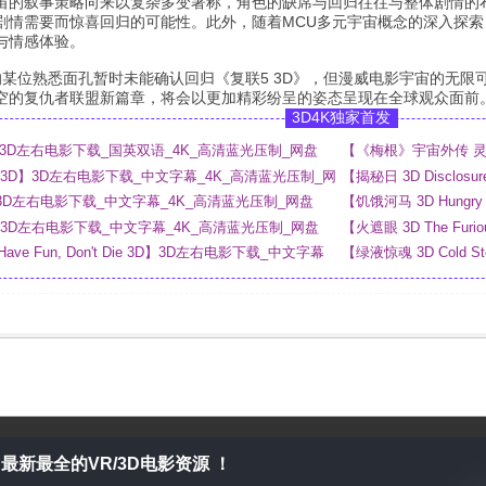
宙的叙事策略向来以复杂多变著称，角色的缺席与回归往往与整体剧情的
剧情需要而惊喜回归的可能性。此外，随着MCU多元宇宙概念的深入探
与情感体验。
的某位熟悉面孔暂时未能确认回归《复联5 3D》，但漫威电影宇宙的无
空的复仇者联盟新篇章，将会以更加精彩纷呈的姿态呈现在全球观众面前
3D4K独家首发
 3D】3D左右电影下载_国英双语_4K_高清蓝光压制_网盘
【《梅根》宇宙外传 灵魂
_4K_高清蓝光压制_网
ny 3D】3D左右电影下载_中文字幕_4K_高清蓝光压制_网
【揭秘日 3D Disclo
网盘
 3D】3D左右电影下载_中文字幕_4K_高清蓝光压制_网盘
【饥饿河马 3D Hung
3D】3D左右电影下载_中文字幕_4K_高清蓝光压制_网盘
【火遮眼 3D The F
 Have Fun, Don't Die 3D】3D左右电影下载_中文字幕
【绿液惊魂 3D Cold 
网盘
最新最全的VR/3D电影资源 ！