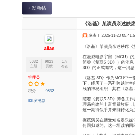
V
+ 发新帖
R
魔
《洛基》某演员亲述缺席
力
发表于 2025-11-20 05:41:5
论
《洛基》某演员亲述缺席《
坛
alias
在漫威电影宇宙（MCU）的
5032
9823
1万
简称《复联5 3D》）的消
主题
贡献
金币
3D》的正式邀约，这一消
管理员
《洛基 3D》作为MCU中
下，经历了一系列跨越时空
线的神秘组织，其在《洛基 
积分
9832
随着《复联5 3D》筹备工
发消息
理局构建的丰富背景故事，
这一期待似乎并未能转化为
据该演员在接受知名娱乐媒
何回归邀约。这一坦诚的回