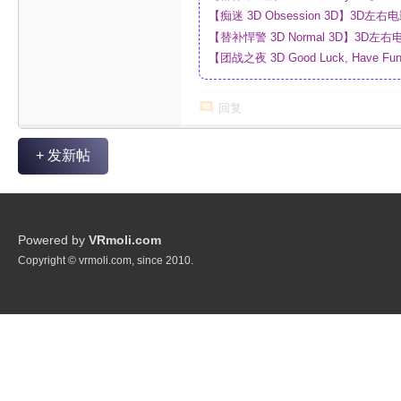
_网盘
【痴迷 3D Obsession 3D】3
【替补悍警 3D Normal 3D】3D
【团战之夜 3D Good Luck, Have F
幕_4K_高清蓝光压制_网盘
回复
+ 发新帖
Powered by
VRmoli.com
Copyright © vrmoli.com, since 2010.