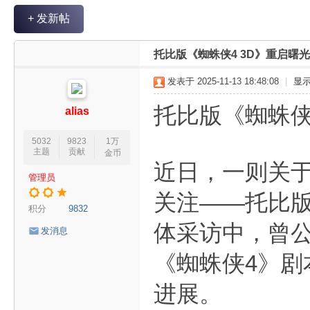
V
+ 发新帖
R
魔
托比版《蜘蛛侠4 3D》重启曙
力
发表于 2025-11-13 18:48:08
|
显
论
坛
托比版《蜘蛛侠
alias
5032
9823
1万
主题
贡献
金币
近日，一则关
管理员
关注——托比版
积分
9832
体采访中，曾公
发消息
《蜘蛛侠4》剧
进展。