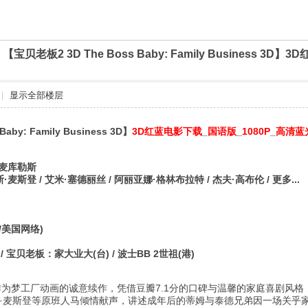
]
【宝贝老板2 3D The Boss Baby: Family Business 
|
显示全部楼层
Baby: Family Business 3D】
3D红蓝电影下载
_
国语版
_
1080P
_
高清蓝
·麦库勒斯
·麦斯登 / 艾米·塞德丽丝 / 阿丽亚娜·格林布拉特 / 杰夫·高布伦 / 更多...
国/美国网络)
 宝贝老板：家大业大(台) / 波士BB 2世祖(港)
作为梦工厂动画的诚意续作，凭借豆瓣7.1分的口碑与温馨的家庭喜剧风格
斯·麦斯登等原班人马倾情献声，讲述成年后的蒂姆与泰德兄弟因一场关乎