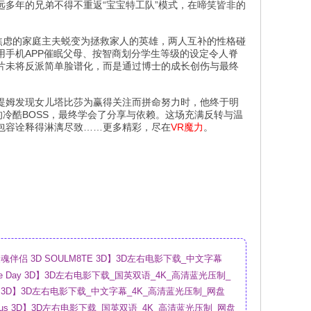
多年的兄弟不得不重返“宝宝特工队”模式，在啼笑皆非的
焦虑的家庭主夫蜕变为拯救家人的英雄，两人互补的性格碰
手机APP催眠父母、按智商划分学生等级的设定令人脊
片未将反派简单脸谱化，而是通过博士的成长创伤与最终
提姆发现女儿塔比莎为赢得关注而拼命努力时，他终于明
冷酷BOSS，最终学会了分享与依赖。这场充满反转与温
包容诠释得淋漓尽致……更多精彩，尽在
VR魔力
。
伴侣 3D SOULM8TE 3D】3D左右电影下载_中文字幕
盘
sure Day 3D】3D左右电影下载_国英双语_4K_高清蓝光压制_
ry 3D】3D左右电影下载_中文字幕_4K_高清蓝光压制_网盘
urious 3D】3D左右电影下载_国英双语_4K_高清蓝光压制_网盘