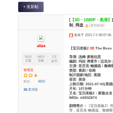
V
+ 发新帖
R
魔
[
【3D・1080P・高清】
力
制_网盘
[复制链接]
论
发表于 2021-7-2 08:07:06
坛
alias
【宝贝老板2
3D
The Boss 
导演: 汤姆·麦格拉思
5032
9823
1万
主题
贡献
金币
编剧: 玛拉·弗雷齐 / 迈克尔
主演: 亚历克·鲍德温 / 詹姆斯
管理员
类型: 喜剧 / 动画
制片国家/地区: 美国
语言: 英语
积分
9832
上映日期: 2021-07-02(美
片长: 107分钟
发消息
又名: 宝贝老板2：家族企业 /
IMDb: tt6932874
剧情简介：
《宝贝老板2》
导，亚历克·鲍德温、詹姆