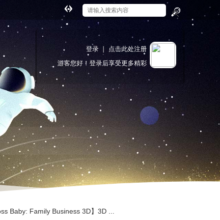
切
换
搜
到
索
宽
登录
|
点击此处注册
版
游客
您好！登录后享受更多精彩
Baby: Family Business 3D】3D ...