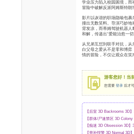
学业压力陷入校园困境，而
冒险中破解反派阿姆斯特朗
影片以诙谐的职场隐喻包裹
撞出无数笑料。导演巧妙地
背发凉，而蒂姆驾驶机器人
和解，传递出“爱能治愈一切
从兄弟互怼到联手对抗，从
白父母之爱从不是零和博弈
情的冒险，不仅让观众在笑
游客您好！当
您需要
登录
后才可
【后室 3D Backrooms
【群体/尸速禁区 3D Colo
盘
【痴迷 3D Obsession
【替补悍警 3D Normal 