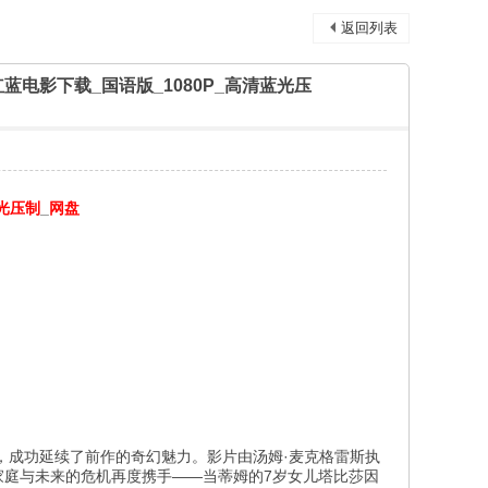
返回列表
3D】3D红蓝电影下载_国语版_1080P_高清蓝光压
光压制
_
网盘
，成功延续了前作的奇幻魅力。影片由汤姆·麦克格雷斯执
家庭与未来的危机再度携手——当蒂姆的7岁女儿塔比莎因