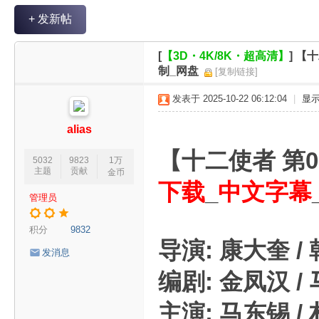
V
+ 发新帖
R
魔
[
【3D・4K/8K・超高清】
]
【十
力
制_网盘
[复制链接]
论
发表于 2025-10-22 06:12:04
|
显
坛
alias
【十二使者 第0
5032
9823
1万
主题
贡献
金币
下载
_
中文字幕
管理员
积分
9832
导演: 康大奎 /
发消息
编剧: 金凤汉 /
主演: 马东锡 / 