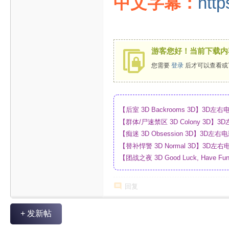
中文字幕：
http
游客您好！当前下载内
您需要
登录
后才可以查看或
【后室 3D Backrooms 3D】3
【群体/尸速禁区 3D Colony 3D
_网盘
【痴迷 3D Obsession 3D】3
【替补悍警 3D Normal 3D】3D
【团战之夜 3D Good Luck, Have F
幕_4K_高清蓝光压制_网盘
回复
+ 发新帖