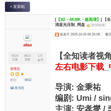
V
+ 发新帖
R
魔
[
【3D・4K/8K・超高清】
]
【全知
力
清蓝光压制_网盘
[复制链接]
论
发表于 2025-10-20 06:26:08
|
显
坛
alias
【全知读者视
5029
9823
1万
主题
贡献
金币
左右电影下载
_
管理员
积分
9832
导演: 金秉祐
发消息
编剧: Umi / si
主演: 安孝燮 / 