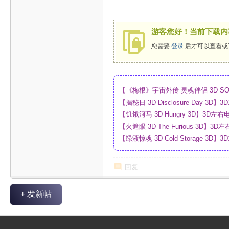
游客您好！当前下载内
您需要
登录
后才可以查看或
【《梅根》宇宙外传 灵魂伴侣 3D SO
_4K_高清蓝光压制_网盘
【揭秘日 3D Disclosure Day 
制_网盘
【饥饿河马 3D Hungry 3D】3D
【火遮眼 3D The Furious 3D
网盘
【绿液惊魂 3D Cold Storage 
制_网盘
回复
+ 发新帖