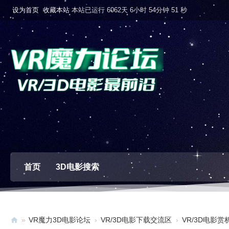
设为首页
收藏本站
本站已运行 6062天 6小时 54分钟 52 秒
首页
3D电影搜索
»
VR魔力3D电影论坛
›
VR/3D电影下载交流区
›
VR/3D电影赏