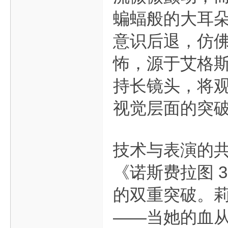
蝙蝠般的大耳
意识后退，仿
怖，源于艾格斯
持长镜头，将观
视觉层面的突
技术与表演的
《诺斯费拉图 
的双重突破。莉
——当她的血从