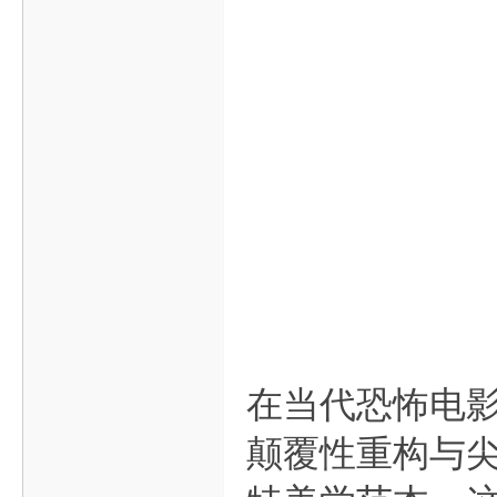
在当代恐怖电
颠覆性重构与尖