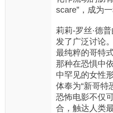
scare”，
莉莉-罗丝·德
发了广泛讨论。
最纯粹的哥特式
那种在恐惧中
中罕见的女性形
体奉为“新哥特
恐怖电影不仅
合，触达人类