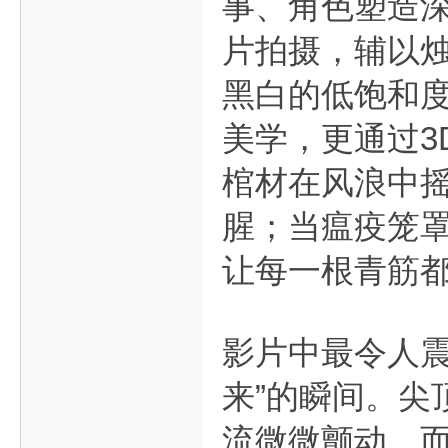
事、角色塑造深
片拍摄，辅以烛
黑白的低饱和度
美学，更通过3
棺材在风浪中
腥；当瘟疫笼罩
让每一根青筋
影片中最令人震
来”的瞬间。尖
流微微颤动，