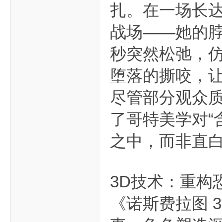
扎。在一场长达
战场——她的
秒突然松弛，
堕落的撕咬，让
尽管部分观众质
了哥特美学对“
之中，而非直
3D技术：重构
《诺斯费拉图 