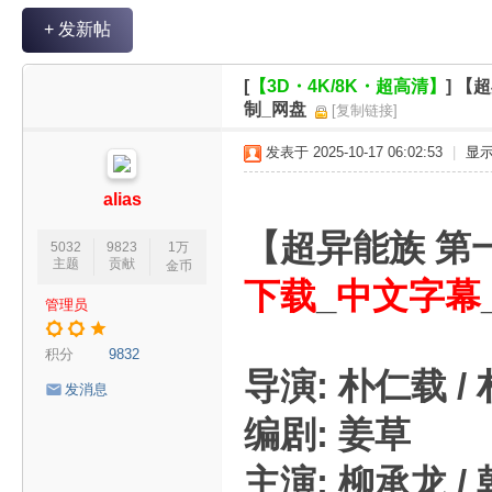
V
+ 发新帖
R
魔
[
【3D・4K/8K・超高清】
]
【超
力
制_网盘
[复制链接]
论
发表于 2025-10-17 06:02:53
|
显
坛
alias
【超异能族 第一
5032
9823
1万
主题
贡献
金币
下载
_
中文字幕
管理员
积分
9832
导演: 朴仁载 /
发消息
编剧: 姜草
主演: 柳承龙 / 