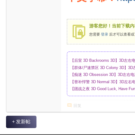
游客您好！当前下载内
您需要
登录
后才可以查看或
【后室 3D Backrooms 3D】3
【群体/尸速禁区 3D Colony 3D
_网盘
【痴迷 3D Obsession 3D】3
【替补悍警 3D Normal 3D】3D
【团战之夜 3D Good Luck, Have F
幕_4K_高清蓝光压制_网盘
回复
+ 发新帖