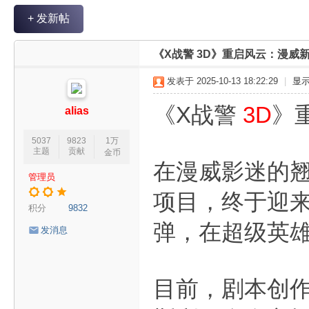
V
+ 发新帖
R
魔
《X战警 3D》重启风云：漫威
力
发表于 2025-10-13 18:22:29
|
显
论
坛
《X战警
3D
》
alias
5037
9823
1万
主题
贡献
金币
在漫威影迷的
管理员
项目，终于迎
积分
9832
弹，在超级英
发消息
目前，剧本创作