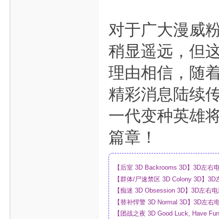
对于广大漫威粉
稍显遥远，但
理由相信，随着
精彩消息陆续传
一代变种英雄
篇章！
【后室 3D Backrooms 3D】3
【群体/尸速禁区 3D Colony 3D
_网盘
【痴迷 3D Obsession 3D】3
【替补悍警 3D Normal 3D】3D
【团战之夜 3D Good Luck, Have F