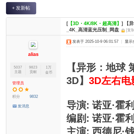
V
+ 发新帖
R
魔
[
【3D・4K/8K・超高清】
]
【异
力
_4K_高清蓝光压制_网盘
[复
论
发表于 2025-10-9 06:01:57
|
显示
坛
alias
【异形：地球 第
5037
9823
1万
主题
贡献
金币
3D】
3D左右电
管理员
积分
9832
导演: 诺亚·霍
发消息
编剧: 诺亚·霍
主演: 西德尼·钱