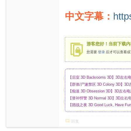
中文字幕：
http
游客您好！当前下载内
您需要
登录
后才可以查看或
【后室 3D Backrooms 3D】3
【群体/尸速禁区 3D Colony 3D
_网盘
【痴迷 3D Obsession 3D】3
【替补悍警 3D Normal 3D】3D
【团战之夜 3D Good Luck, Have F
幕_4K_高清蓝光压制_网盘
回复