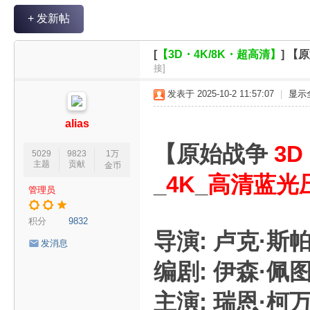
V
+ 发新帖
R
魔
[
【3D・4K/8K・超高清】
]
【原
力
接]
论
发表于 2025-10-2 11:57:07
|
显示
坛
alias
【原始战争
3D
5029
9823
1万
主题
贡献
金币
_
4K
_
高清蓝光
管理员
积分
9832
导演: 卢克·斯
发消息
编剧: 伊森·佩图
主演: 瑞恩·柯万