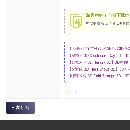
游客您好！当前下载内
您需要
登录
后才可以查看或
【《梅根》宇宙外传 灵魂伴侣 3D SO
_4K_高清蓝光压制_网盘
【揭秘日 3D Disclosure Day 
制_网盘
【饥饿河马 3D Hungry 3D】3D
【火遮眼 3D The Furious 3D
网盘
【绿液惊魂 3D Cold Storage 
制_网盘
回复
+ 发新帖