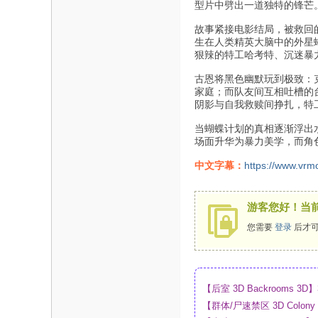
型片中劈出一道独特的锋芒
故事紧接电影结局，被救回
生在人类精英大脑中的外星
狠辣的特工哈考特、沉迷暴
古恩将黑色幽默玩到极致：
家庭；而队友间互相吐槽的
阴影与自我救赎间挣扎，特
当蝴蝶计划的真相逐渐浮出
场面升华为暴力美学，而角
中文字幕：
https://www.vrm
游客您好！当
您需要
登录
后才可
【后室 3D Backrooms
【群体/尸速禁区 3D Colo