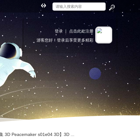
切
换
搜
到
索
宽
登录
|
点击此处注册
版
游客
您好！登录后享受更多精彩
 Peacemaker s01e04 3D】3D ...