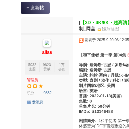
V
+ 发新帖
R
魔
[
【3D・4K/8K・超高清
力
制_网盘
[复制链接]
论
发表于 2025-9-20 06:12:35
坛
alias
【和平使者 第一季 第04集
导演: 詹姆斯·古恩 / 罗斯玛
5032
9823
1万
主题
贡献
金币
编剧: 詹姆斯·古恩
主演: 约翰·塞纳 / 丹妮尔·布
管理员
类型: 喜剧 / 动作 / 科幻 / 犯
制片国家/地区: 美国
语言: 英语
积分
9832
首播: 2022-01-13(美国)
集数: 8
发消息
单集片长: 50分钟
IMDb: tt13146488
剧情简介:
《和平使者 第一季
体盛赞为“DC宇宙最叛逆