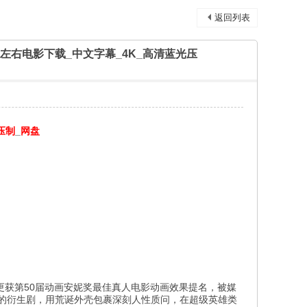
返回列表
3D】3D左右电影下载_中文字幕_4K_高清蓝光压
压制
_
网盘
更获第50届动画安妮奖最佳真人电影动画效果提名，被媒
刀的衍生剧，用荒诞外壳包裹深刻人性质问，在超级英雄类