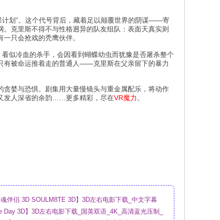
蝶计划”。这个代号背后，藏着足以颠覆世界的阴谋——寄
网。克里斯不得不与性格迥异的队友组队：表面天真实则
有一只会抢戏的秃鹰伙伴。
；看似冷血的杀手，会因看到蝴蝶幼虫而犹豫是否屠杀整个
只有被命运推着走的普通人——克里斯在父亲留下的暴力
的贪婪与恐惧。剧集用大量慢镜头与重金属配乐，将动作
又发人深省的余韵……更多精彩，尽在
VR魔力
。
伴侣 3D SOULM8TE 3D】3D左右电影下载_中文字幕
盘
sure Day 3D】3D左右电影下载_国英双语_4K_高清蓝光压制_