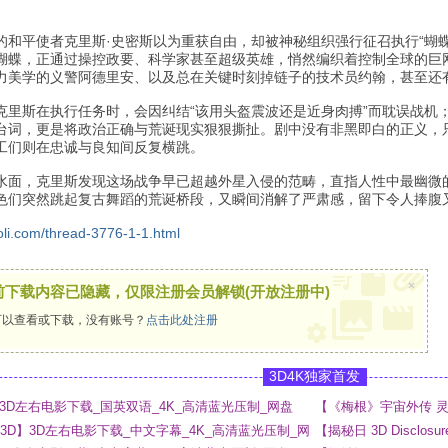
。
的和平使者克里斯·史密斯以为重获自由，却被神秘组织强行征召执行“蝴
蝴蝶，正通过操控政要、科学家甚至超级英雄，悄然编织着控制全球的巨
力美学的义警阿德里安、以及总在关键时刻掉链子的技术员约翰，甚至还
克里斯在执行任务时，会因纠结“该用头盔震波还是近身肉搏”而耽误战机
台词，更是将政治正确与荒诞现实狠狠撕扯。剧中没有非黑即白的正义，
工们则在忠诚与良知间反复横跳。
水面，克里斯发现这场战争早已超越外星入侵的范畴，直指人性中最幽微
色们突然跳起复古舞蹈的荒诞桥段，又瞬间消解了严肃感，留下令人捧腹
oli.com/thread-3776-1-1.html
×
前下载内容已隐藏，仅限注册会员解锁(开放注册中)
以查看或下载，没有账号？
点击此处注册
3D4K独家首发
 3D】3D左右电影下载_国英双语_4K_高清蓝光压制_网盘
【《梅根》宇宙外传 灵魂
_4K_高清蓝光压制_网
ny 3D】3D左右电影下载_中文字幕_4K_高清蓝光压制_网
【揭秘日 3D Disclo