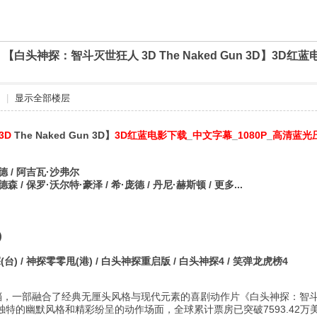
]
【白头神探：智斗灭世狂人 3D The Naked Gun 3D】3D
|
显示全部楼层
3D
The Naked Gun 3D】
3D红蓝电影下载
_
中文字幕
_
1080P
_
高清蓝光
德 / 阿吉瓦·沙弗尔
森 / 保罗·沃尔特·豪泽 / 希·庞德 / 丹尼·赫斯顿 / 更多...
)
台) / 神探零零甩(港) / 白头神探重启版 / 白头神探4 / 笑弹龙虎榜4
期档，一部融合了经典无厘头风格与现代元素的喜剧动作片《白头神探：智
特的幽默风格和精彩纷呈的动作场面，全球累计票房已突破7593.42万