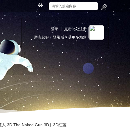
切
换
搜
到
索
宽
登录
|
点击此处注册
版
游客
您好！登录后享受更多精彩
 The Naked Gun 3D】3D红蓝 ...