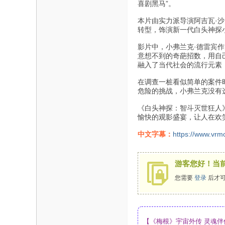
喜剧黑马”。
本片由实力派导演阿吉瓦·
转型，饰演新一代白头神探
影片中，小弗兰克·德雷宾
意想不到的奇葩招数，用自
融入了当代社会的流行元素
在调查一桩看似简单的案件
危险的挑战，小弗兰克没有
《白头神探：智斗灭世狂人
愉快的观影盛宴，让人在欢
中文字幕：
https://www.vrm
游客您好！当
您需要
登录
后才可
【《梅根》宇宙外传 灵魂伴侣 