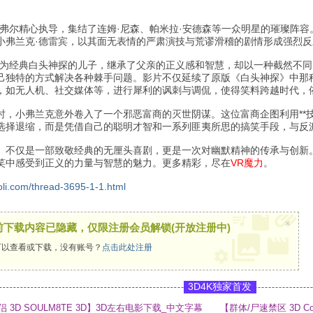
沙弗尔精心执导，集结了连姆·尼森、帕米拉·安德森等一众明星的璀璨阵容
小弗兰克·德雷宾，以其面无表情的严肃演技与荒谬滑稽的剧情形成强烈
作为经典白头神探的儿子，继承了父亲的正义感和智慧，却以一种截然不
己独特的方式解决各种棘手问题。影片不仅延续了原版《白头神探》中那
，如无人机、社交媒体等，进行犀利的讽刺与调侃，使得笑料跨越时代，
时，小弗兰克意外卷入了一个邪恶富商的灭世阴谋。这位富商企图利用**
选择退缩，而是凭借自己的聪明才智和一系列匪夷所思的搞笑手段，与反
》不仅是一部致敬经典的无厘头喜剧，更是一次对幽默精神的传承与创新
笑中感受到正义的力量与智慧的魅力。更多精彩，尽在
VR魔力
。
oli.com/thread-3695-1-1.html
×
前下载内容已隐藏，仅限注册会员解锁(开放注册中)
以查看或下载，没有账号？
点击此处注册
3D4K独家首发
3D SOULM8TE 3D】3D左右电影下载_中文字幕
【群体/尸速禁区 3D C