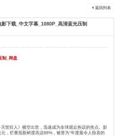
返回列表
红蓝电影下载_中文字幕_1080P_高清蓝光压制
压制
_
网盘
斗灭世狂人》横空出世，迅速成为全球观众热议的焦点。影
美元，烂番茄新鲜度高达88%，被誉为“年度最令人惊喜的