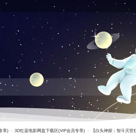
专享)
›
3D红蓝电影网盘下载区(VIP会员专享)
›
【白头神探：智斗灭世狂人 3D