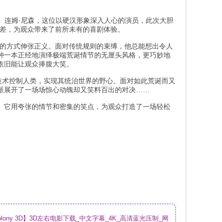
。连姆·尼森，这位以硬汉形象深入人心的演员，此次大胆
反差，为观众带来了前所未有的喜剧体验。
同的方式伸张正义。面对传统规则的束缚，他总能想出令人
种一本正经地演绎极端荒诞情节的无厘头风格，更巧妙地
依旧能让观众捧腹大笑。
技术控制人类，实现其统治世界的野心。面对如此荒诞而又
派展开了一场场惊心动魄却又笑料百出的对决……
。它用夸张的情节和密集的笑点，为观众打造了一场轻松
olony 3D】3D左右电影下载_中文字幕_4K_高清蓝光压制_网