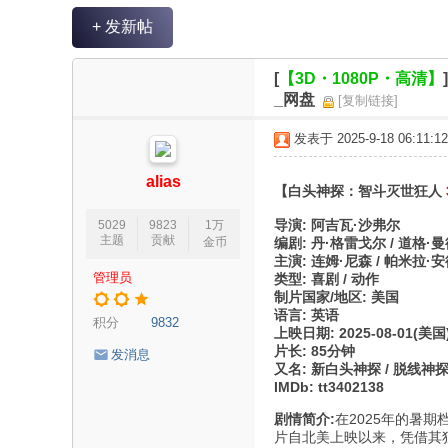
V
+ 发新帖
R
魔
[
【3D・1080P・高清】
力
_网盘
[复制链接]
论
发表于 2025-9-18 06:11:12
坛
alias
【白头神探：智斗灭世狂人
导演: 阿吉瓦·沙弗尔
5029
9823
1万
主题
贡献
金币
编剧: 丹·格雷戈尔 / 道格·曼
主演: 连姆·尼森 / 帕米拉·安德
管理员
类型: 喜剧 / 动作
制片国家/地区: 美国
语言: 英语
积分
9832
上映日期: 2025-08-01(美国
片长: 85分钟
发消息
又名: 新白头神探 / 脱线神探(
IMDb: tt3402138
剧情简介:
在2025年的暑
片自北美上映以来，凭借其独