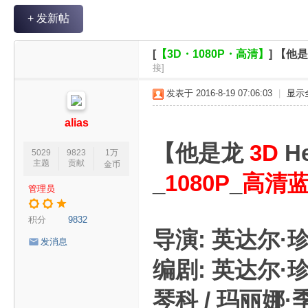
V
+ 发新帖
R
魔
[
【3D・1080P・高清】
]
【他是龙
力
接]
论
发表于 2016-8-19 07:06:03
|
显示
坛
alias
【他是龙
3D
He
5029
9823
1万
主题
贡献
金币
_
1080P
_
高清
管理员
积分
9832
导演: 英达尔·
发消息
编剧: 英达尔·
琴科 / 玛丽娜