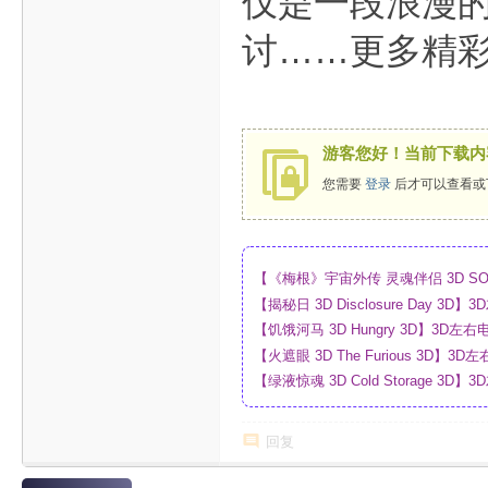
仅是一段浪漫
讨……更多精
游客您好！当前下载内
您需要
登录
后才可以查看或
【《梅根》宇宙外传 灵魂伴侣 3D SO
_4K_高清蓝光压制_网盘
【揭秘日 3D Disclosure Day 
制_网盘
【饥饿河马 3D Hungry 3D】3D
【火遮眼 3D The Furious 3D
网盘
【绿液惊魂 3D Cold Storage 
制_网盘
回复