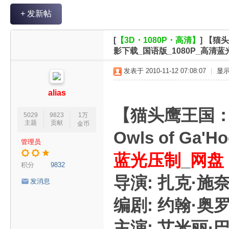
V
+ 发新帖
R
魔
[
【3D・1080P・高清】
]
【猫头鹰
力
影下载_国语版_1080P_高清
论
发表于 2010-11-12 07:08:07
|
显
坛
alias
【猫头鹰王国
5029
9823
1万
主题
贡献
金币
Owls of Ga'H
管理员
蓝光压制
_
网盘
积分
9832
导演: 扎克·施
发消息
编剧: 约翰·奥罗夫
主演: 艾米丽·巴