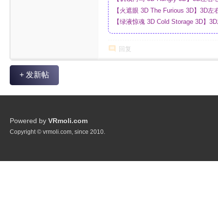
【火遮眼 3D The Furious 3D
网盘
【绿液惊魂 3D Cold Storage 
制_网盘
回复
+ 发新帖
Powered by
VRmoli.com
Copyright © vrmoli.com, since 2010.