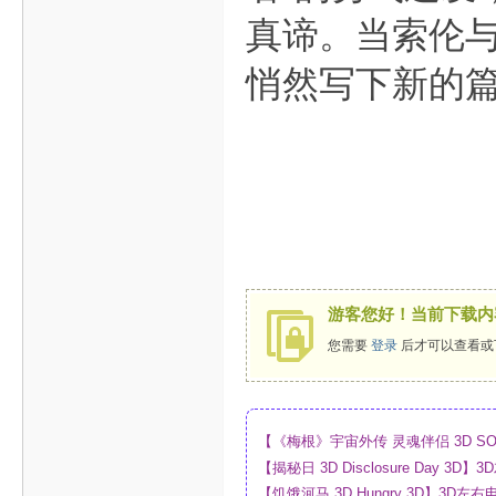
真谛。当索伦
悄然写下新的
游客您好！当前下载内
您需要
登录
后才可以查看或
【《梅根》宇宙外传 灵魂伴侣 3D SO
_4K_高清蓝光压制_网盘
【揭秘日 3D Disclosure Day 
制_网盘
【饥饿河马 3D Hungry 3D】3D