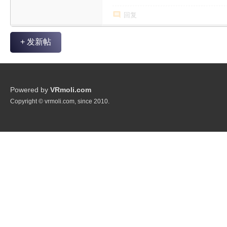
回复
+ 发新帖
Powered by
VRmoli.com
Copyright © vrmoli.com, since 2010.