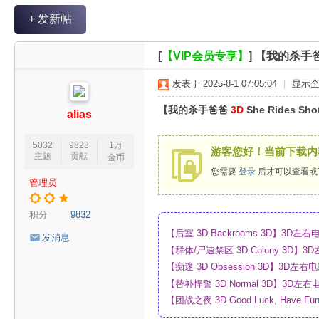
V
+ 发新帖
R
魔
[
【VIP会员专享】
]
【我的杀手爸爸 
力
发表于 2025-8-1 07:05:04
|
显示
论
【我的杀手爸爸
3D
She Rides Sh
坛
alias
5032
9823
1万
游客您好！当前下载内
主题
贡献
金币
您需要
登录
后才可以查看或
管理员
积分
9832
【后室 3D Backrooms 3D】3
发消息
【群体/尸速禁区 3D Colony 3D
_网盘
【痴迷 3D Obsession 3D】3
【替补悍警 3D Normal 3D】3D
【团战之夜 3D Good Luck, Have F
幕_4K_高清蓝光压制_网盘