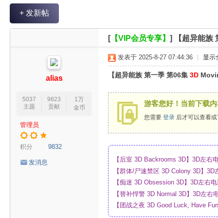
V
+ 发新帖
R
魔
[
【VIP会员专享】
]
【超异能族 第一
力
发表于 2025-8-27 07:44:36
|
显示
论
【超异能族 第一季 第06集
3D
Movi
坛
alias
5037
9823
1万
游客您好！当前下载内
主题
贡献
金币
您需要
登录
后才可以查看或
管理员
积分
9832
【后室 3D Backrooms 3D】3
发消息
【群体/尸速禁区 3D Colony 3D
_网盘
【痴迷 3D Obsession 3D】3
【替补悍警 3D Normal 3D】3D
【团战之夜 3D Good Luck, Have F
幕_4K_高清蓝光压制_网盘