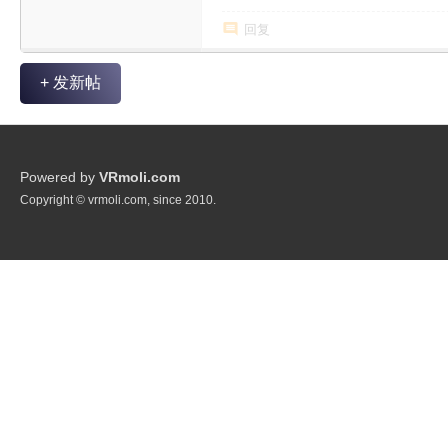
回复
+ 发新帖
Powered by
VRmoli.com
Copyright © vrmoli.com, since 2010.