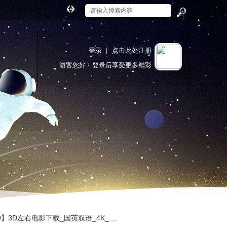
切
换
搜
到
索
宽
登录
|
点击此处注册
版
游客
您好！登录后享受更多精彩
3D】3D左右电影下载_国英双语_4K_ ...