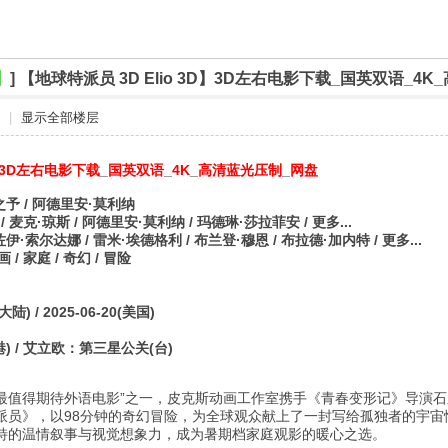
】
]
【地球特派员 3D Elio 3D】3D左右电影下载_国英双语_4
|
显示全部楼层
3D左右电影下载
_
国英双语
_
4K
_
高清蓝光压制
_
网盘
之予 / 阿德里安·莫利纳
/ 麦克·琼斯 / 阿德里安·莫利纳 / 玛德琳·莎拉菲安 / 更多...
伊·索尔达娜 / 雷米·埃德格利 / 布兰登·穆恩 / 布拉德·加内特 / 更多...
画 / 家庭 / 奇幻 / 冒险
陆) / 2025-06-20(美国)
港) / 艾立欧：第三星公关(台)
瓣“最值得期待外语电影”之一，皮克斯动画工作室携手《青春变形记》导演
员》，以98分钟的奇幻冒险，为全球观众献上了一封写给孤独者的宇宙情书
特的温情叙事与视觉想象力，成为暑期档家庭观影的暖心之选。