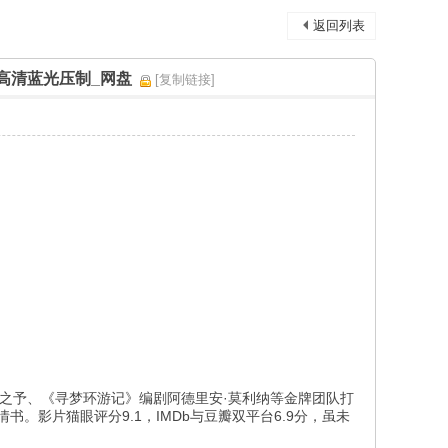
返回列表
K_高清蓝光压制_网盘
[复制链接]
石之予、《寻梦环游记》编剧阿德里安·莫利纳等金牌团队打
。影片猫眼评分9.1，IMDb与豆瓣双平台6.9分，虽未