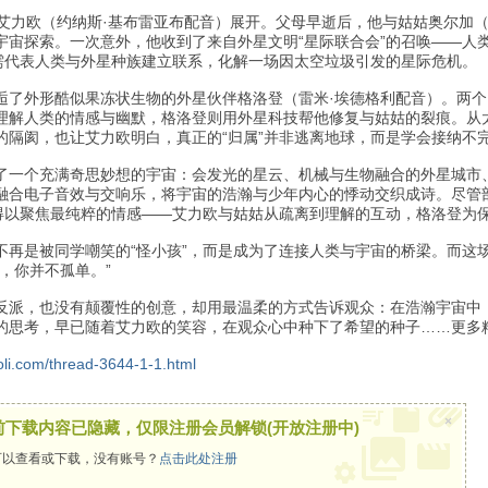
孩艾力欧（约纳斯·基布雷亚布配音）展开。父母早逝后，他与姑姑奥尔加
宇宙探索。一次意外，他收到了来自外星文明“星际联合会”的召唤——人
，需代表人类与外星种族建立联系，化解一场因太空垃圾引发的星际危机。
逅了外形酷似果冻状生物的外星伙伴格洛登（雷米·埃德格利配音）。两个
理解人类的情感与幽默，格洛登则用外星科技帮他修复与姑姑的裂痕。从
的隔阂，也让艾力欧明白，真正的“归属”并非逃离地球，而是学会接纳不
了一个充满奇思妙想的宇宙：会发光的星云、机械与生物融合的外星城市
融合电子音效与交响乐，将宇宙的浩瀚与少年内心的悸动交织成诗。尽管
片得以聚焦最纯粹的情感——艾力欧与姑姑从疏离到理解的互动，格洛登为
不再是被同学嘲笑的“怪小孩”，而是成为了连接人类与宇宙的桥梁。而这
，你并不孤单。”
反派，也没有颠覆性的创意，却用最温柔的方式告诉观众：在浩瀚宇宙中
的思考，早已随着艾力欧的笑容，在观众心中种下了希望的种子……更多
oli.com/thread-3644-1-1.html
×
前下载内容已隐藏，仅限注册会员解锁(开放注册中)
以查看或下载，没有账号？
点击此处注册