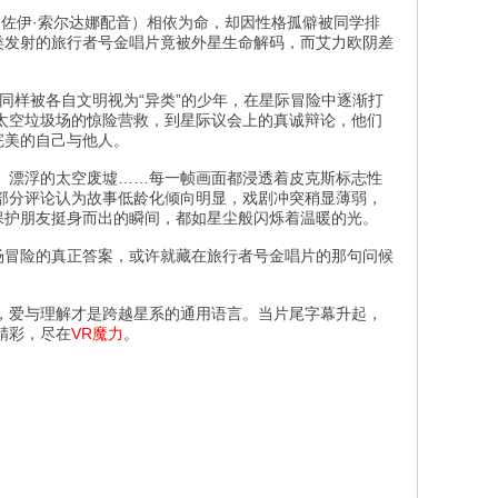
（佐伊·索尔达娜配音）相依为命，却因性格孤僻被同学排
类发射的旅行者号金唱片竟被外星生命解码，而艾力欧阴差
同样被各自文明视为“异类”的少年，在星际冒险中逐渐打
太空垃圾场的惊险营救，到星际议会上的真诚辩论，他们
完美的自己与他人。
、漂浮的太空废墟……每一帧画面都浸透着皮克斯标志性
部分评论认为故事低龄化倾向明显，戏剧冲突稍显薄弱，
保护朋友挺身而出的瞬间，都如星尘般闪烁着温暖的光。
场冒险的真正答案，或许就藏在旅行者号金唱片的那句问候
，爱与理解才是跨越星系的通用语言。当片尾字幕升起，
精彩，尽在
VR魔力
。