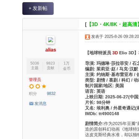
V
+ 发新帖
R
魔
[
【3D・4K/8K・超高清
力
发表于 2025-8-26 09:28:20
论
坛
alias
【地球特派员
3D
Elio 3D】
导演: 玛德琳·莎拉菲安 / 石
5036
9823
1万
主题
贡献
金币
编剧: 茱莉亚·赵 / 马克·汉默 
主演: 约纳斯·基布雷亚布 / 佐
管理员
类型: 剧情 / 喜剧 / 科幻 / 动
制片国家/地区: 美国
语言: 英语
积分
9832
上映日期: 2025-06-27(中国大
片长: 98分钟
发消息
又名: 埃利奥 / 外星奇遇记(
IMDb: tt4900148
剧情简介:
作为2025年豆
造的原创科幻动画《地球特派
达皮克斯经典水准，却以独