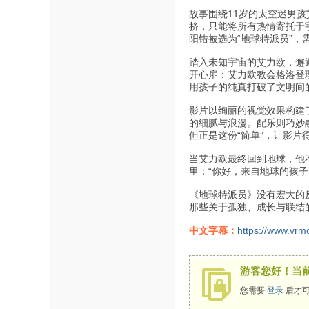
故事围绕11岁的太空迷男
挤，只能将所有热情寄托于
阳错被选为“地球特派员”
踏入未知宇宙的艾力欧，邂
开心扉：艾力欧教会格洛登
用孩子的纯真打破了文明间
影片以绚丽的视觉效果构建
的细腻与浪漫。配乐则巧妙
但正是这份“简单”，让影
当艾力欧最终回到地球，他
里：“你好，来自地球的孩子
《地球特派员》没有宏大的
那些关于孤独、成长与联结
中文字幕：
https://www.vrm
游客您好！当
您需要
登录
后才可