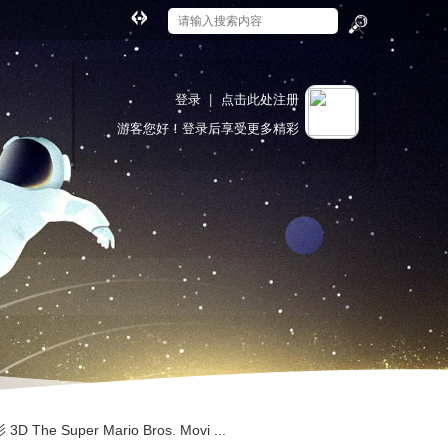
切
换
搜
到
索
宽
登录
|
点击此处注册
版
游客
您好！登录后享受更多精彩
e Super Mario Bros. Movi ...