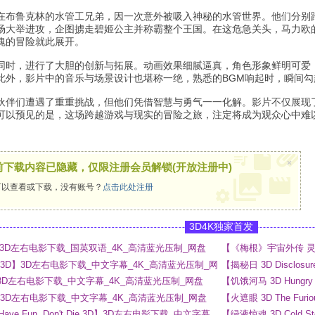
在布鲁克林的水管工兄弟，因一次意外被吸入神秘的水管世界。他们分别
场大举进攻，企图掳走碧姬公主并称霸整个王国。在这危急关头，马力欧
魄的冒险就此展开。
同时，进行了大胆的创新与拓展。动画效果细腻逼真，角色形象鲜明可爱
此外，影片中的音乐与场景设计也堪称一绝，熟悉的BGM响起时，瞬间勾
伙伴们遭遇了重重挑战，但他们凭借智慧与勇气一一化解。影片不仅展现
可以预见的是，这场跨越游戏与现实的冒险之旅，注定将成为观众心中难
×
前下载内容已隐藏，仅限注册会员解锁(开放注册中)
以查看或下载，没有账号？
点击此处注册
3D4K独家首发
 3D】3D左右电影下载_国英双语_4K_高清蓝光压制_网盘
【《梅根》宇宙外传 灵魂
_4K_高清蓝光压制_网
ny 3D】3D左右电影下载_中文字幕_4K_高清蓝光压制_网
【揭秘日 3D Disclo
网盘
 3D】3D左右电影下载_中文字幕_4K_高清蓝光压制_网盘
【饥饿河马 3D Hung
3D】3D左右电影下载_中文字幕_4K_高清蓝光压制_网盘
【火遮眼 3D The F
 Have Fun, Don't Die 3D】3D左右电影下载_中文字幕
【绿液惊魂 3D Cold 