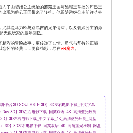
踏入了由碧姬公主统治的蘑菇王国与酷霸王掌控的库巴王
的出现为蘑菇王国带来了转机。他跟随碧姬公主前往丛林
，尤其是马力欧与路易吉的兄弟情深，以及碧姬公主的勇
起无数玩家的童年回忆。
了精彩的冒险故事，更传递了友情、勇气与坚持的正能
以忘怀的经典……更多精彩，尽在
VR魔力
。
伴侣 3D SOULM8TE 3D】3D左右电影下载_中文字幕
盘
sure Day 3D】3D左右电影下载_国英双语_4K_高清蓝光压制_
ry 3D】3D左右电影下载_中文字幕_4K_高清蓝光压制_网盘
urious 3D】3D左右电影下载_国英双语_4K_高清蓝光压制_网盘
Storage 3D】3D左右电影下载_国英双语_4K_高清蓝光压制_