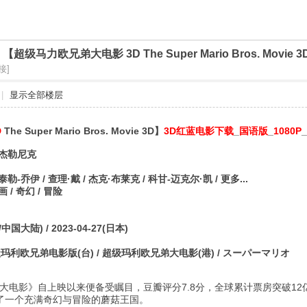
]
【超级马力欧兄弟大电影 3D The Super Mario Bros. Mov
接]
|
显示全部楼层
D
The Super Mario Bros. Movie 3D】
3D红蓝电影下载
_
国语版
_
1080P
_
·杰勒尼克
勒-乔伊 / 查理·戴 / 杰克·布莱克 / 科甘-迈克尔·凯 / 更多...
画 / 奇幻 / 冒险
中国大陆) / 2023-04-27(日本)
级玛利欧兄弟电影版(台) / 超级玛利欧兄弟大电影(港) / スーパーマリオ
大电影》自上映以来便备受瞩目，豆瓣评分7.8分，全球累计票房突破12
入了一个充满奇幻与冒险的蘑菇王国。