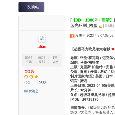
V
+ 发新帖
R
魔
[
【3D・1080P・高清】
力
蓝光压制_网盘
[复制链
论
发表于 2023-4-5 07:05:05
坛
alias
【超级马力欧兄弟大电影
3
导演: 亚伦·霍瓦斯 / 迈克尔
5037
9823
1万
主题
贡献
金币
编剧: 马修·福格尔
主演: 克里斯·帕拉特 / 安雅·泰
管理员
类型: 喜剧 / 爱情 / 科幻 / 动
制片国家/地区: 美国 / 日本
语言: 英语
积分
9832
上映日期: 2023-04-05(美国/
片长: 92分钟
发消息
又名: 超级马里奥兄弟 / 超
IMDb: tt6718170
剧情简介:
《超级马力欧兄弟
游戏IP为蓝本，将观众带