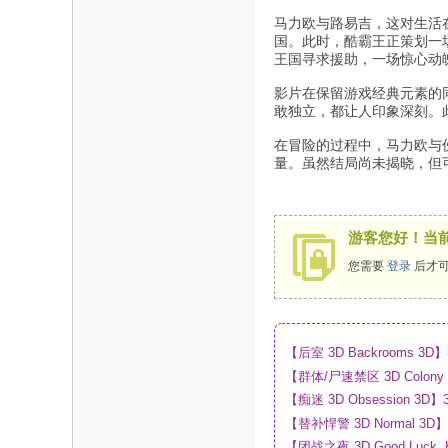
马力欧与路易吉，这对生活
国。此时，酷霸王正策划一
王国寻求援助，一场惊心动
影片在保留游戏经典元素的
敢独立，都让人印象深刻。
在冒险的过程中，马力欧与
量。虽然结局尚未揭晓，但
游客您好！当
您需要
登录
后才可
【后室 3D Backrooms
【群体/尸速禁区 3D Colo
盘
【痴迷 3D Obsession
【替补悍警 3D Normal 
【团战之夜 3D Good Luck,