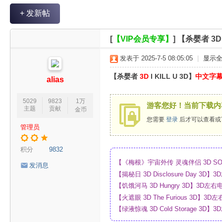
V
+ 发新帖
R
魔
[
【VIP会员专享】
]
【杀婴者 3D 
力
发表于 2025-7-5 08:05:05
|
显示
论
【杀婴者
3D
I KILL U 3D】
中文字
坛
alias
5029
9823
1万
游客您好！当前下载内
主题
贡献
金币
您需要
登录
后才可以查看或
管理员
积分
9832
【《梅根》宇宙外传 灵魂伴侣 3D SO
发消息
_4K_高清蓝光压制_网盘
【揭秘日 3D Disclosure Day 
制_网盘
【饥饿河马 3D Hungry 3D】3D
【火遮眼 3D The Furious 3D
网盘
【绿液惊魂 3D Cold Storage 
制_网盘