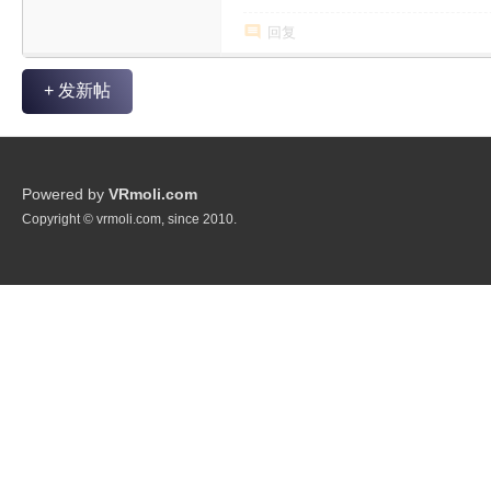
回复
+ 发新帖
Powered by
VRmoli.com
Copyright © vrmoli.com, since 2010.