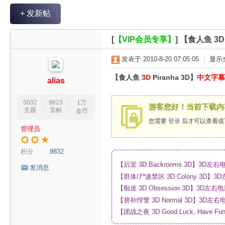
V
+ 发新帖
R
魔
[
【VIP会员专享】
]
【食人鱼 3D 
力
发表于 2010-8-20 07:05:05
|
显示
论
【食人鱼
3D
Piranha 3D】
中文字幕
坛
alias
5032
9823
1万
游客您好！当前下载内
主题
贡献
金币
您需要
登录
后才可以查看或
管理员
积分
9832
【后室 3D Backrooms 3D】3
发消息
【群体/尸速禁区 3D Colony 3D
_网盘
【痴迷 3D Obsession 3D】3
【替补悍警 3D Normal 3D】3D
【团战之夜 3D Good Luck, Have F
幕_4K_高清蓝光压制_网盘