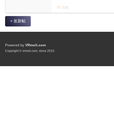
回复
+ 发新帖
Powered by
VRmoli.com
Copyright © vrmoli.com, since 2010.