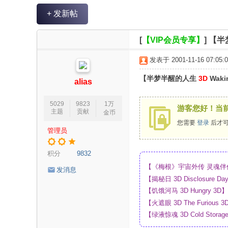
V
+ 发新帖
R
魔
[
【VIP会员专享】
]
【半梦
力
发表于 2001-11-16 07:05:0
论
【半梦半醒的人生
3D
Wakin
坛
alias
5029
9823
1万
游客您好！当
主题
贡献
金币
您需要
登录
后才可
管理员
积分
9832
【《梅根》宇宙外传 灵魂伴侣 
发消息
_4K_高清蓝光压制_网盘
【揭秘日 3D Disclosur
网盘
【饥饿河马 3D Hungry 
【火遮眼 3D The Furi
【绿液惊魂 3D Cold Sto
网盘