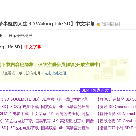
半醒的人生 3D Waking Life 3D】中文字幕
[复制链接]
5
|
显示全部楼层
g Life 3D】
中文字幕
×
前下载内容已隐藏，仅限注册会员解锁(开放注册中)
以查看或下载，没有账号？
点击此处注册
3D4K独家首发
3D SOULM8TE 3D】3D左右电影下载_中文字幕
【群体/尸速禁区 3D C
盘
e Day 3D】3D左右电影下载_国英双语_4K_高清蓝光压制_
【痴迷 3D Obsess
3D】3D左右电影下载_中文字幕_4K_高清蓝光压制_网盘
【替补悍警 3D Norm
ous 3D】3D左右电影下载_国英双语_4K_高清蓝光压制_网盘
【团战之夜 3D Good Lu
_4K_高清蓝光压制_网
rage 3D】3D左右电影下载_国英双语_4K_高清蓝光压制_
【诺曼底72小时 3D P
网盘