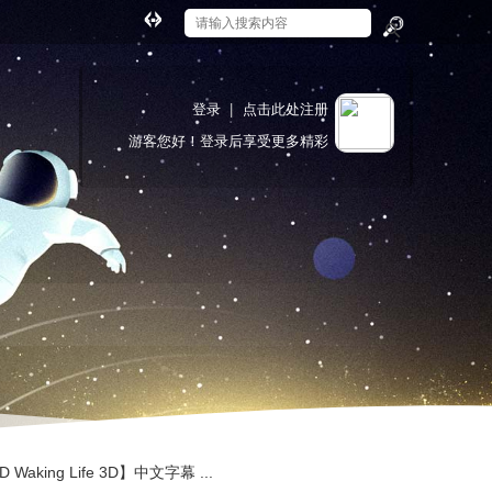
切
换
搜
到
索
宽
登录
|
点击此处注册
版
游客
您好！登录后享受更多精彩
aking Life 3D】中文字幕 ...