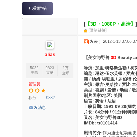
V
+ 发新帖
R
魔
[
【3D・1080P・高清】
力
[复制链接]
论
发表于 2012-1-13 07:06:07
坛
alias
【美女与野兽
3D
Beauty a
导演: 加里·特洛斯达勒 / 柯
5032
9823
1万
主题
贡献
金币
编剧: 琳达·伍尔芙顿 / 罗杰·
德 / 汤姆·埃勒里 / 罗伯特·
管理员
主演: 佩吉·奥哈拉 / 罗比·本
类型: 喜剧 / 爱情 / 动画 / 歌
制片国家/地区: 美国
积分
9832
语言: 英语 / 法语
上映日期: 1991-09-29(纽约电影
发消息
片长: 84分钟 / 91分钟(特别
又名: 美女与野兽3D
IMDb: tt0101414
剧情简介:
作为迪士尼动画史