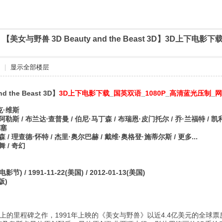
]
【美女与野兽 3D Beauty and the Beast 3D】3D上下
|
显示全部楼层
nd the Beast 3D】
3D上下电影下载
_
国英双语
_
1080P
_
高清蓝光压制
_
网
克·维斯
阿勒斯 / 布兰达∙查普曼 / 伯尼·马丁森 / 布瑞恩·皮门托尔 / 乔·兰福特 / 
伦塞
森 / 理查德·怀特 / 杰里·奥尔巴赫 / 戴维·奥格登·施蒂尔斯 / 更多...
舞 / 奇幻
节) / 1991-11-22(美国) / 2012-01-13(美国)
版)
上的里程碑之作，1991年上映的《美女与野兽》以近4.4亿美元的全球