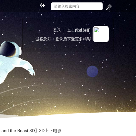
切
换
搜
到
索
宽
登录
|
点击此处注册
版
游客
您好！登录后享受更多精彩
nd the Beast 3D】3D上下电影 ...