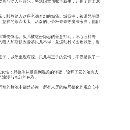
绘动画与动人的音乐，将法国童话赋予新生，开创了迪士尼
亲，毅然踏入这座充满奇幻的城堡。城堡中，被诅咒的野
、慈祥的茶壶太太、活泼的小茶杯奇奇等魔法家具，他们
却重伤倒地。贝儿被这份隐忍的善意打动，细心照料野
的猎人加斯顿因爱慕贝儿不得，竟煽动村民围攻城堡，誓
王子，城堡重现辉煌。贝儿与王子的爱情，不仅拯救了一
立女性；野兽则从暴戾到温柔的转变，诠释了爱的治愈力
片增添了浪漫与奇幻的色彩。
辉煌的舞池中翩然起舞，所有未尽的结局都化作观众心中