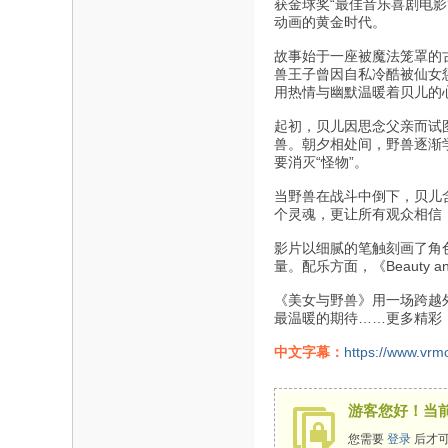
获金球奖“最佳音乐喜剧电
动画的黄金时代。
故事始于一座被魔法笼罩的
兽王子曾因自私冷酷被仙女
用热情与幽默温暖着贝儿的
起初，贝儿因思念父亲而试
兽。朝夕相处间，野兽逐渐
要消灭“怪物”。
当野兽在战斗中倒下，贝儿
个灵魂，更让所有观众相信
影片以细腻的笔触刻画了角
量。配乐方面，《Beauty a
《美女与野兽》用一场跨越
最温暖的期待……更多精彩
中文字幕：
https://www.vrm
游客您好！当
您需要
登录
后才可