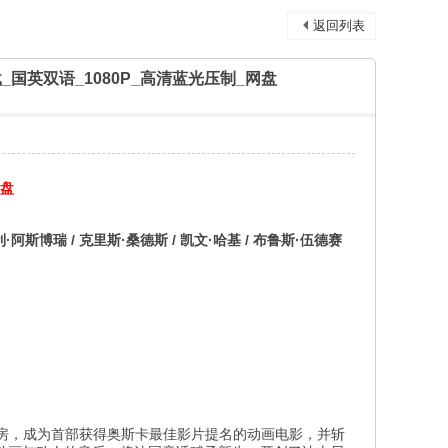
返回列表
电影下载_国英双语_1080P_高清蓝光压制_网盘
盘
凯利·阿斯博瑞 / 克里斯·桑德斯 / 凯文·哈基 / 布鲁斯·伍德赛
票房，成为首部获得奥斯卡最佳影片提名的动画电影，并斩