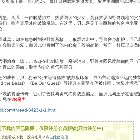
影”及奥斯卡最佳原创配乐、最佳原创歌曲两项大奖。影片用绚丽的2D手
古堡。贝儿，一位聪慧独立、热爱阅读的少女，为解救误闯野兽领地的父
惩罚，唯有真爱才能破除魔法。在这里，贝儿遇见了会跳舞的烛台卢米亚
心。
图逃离，却在危急时刻被野兽所救——狼群袭击中，野兽舍身相护，自己
学会温柔与爱，而贝儿也看到了他内心金子般的品格。然而，村庄里自负
含泪俯身一吻……奇迹在此刻绽放，魔法消散，野兽变回风度翩翩的亚当
：真正的美丽，源于内心的勇气与善良。
色的成长，贝儿打破“公主等待拯救”的刻板印象，成为主动选择命运的独
nd the Beast》《Be Our Guest》等经典曲目至今仍被传唱，为影
外表的真爱传奇，证明了善良与勇气终将战胜偏见。当贝儿与王子在金碧
，尽在
VR魔力
。
oli.com/thread-3423-1-1.html
×
前下载内容已隐藏，仅限注册会员解锁(开放注册中)
以查看或下载，没有账号？
点击此处注册