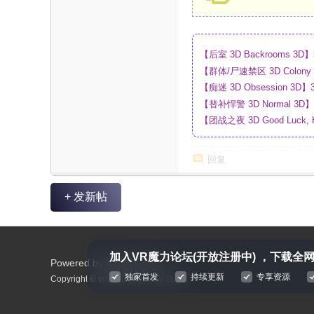
【后室 3D Backrooms
【群体/尸速禁区 3D Colo
盘
【痴迷 3D Obsession
【替补悍警 3D Normal 
【团战之夜 3D Good Luck,
_4K_高清蓝光压制_网盘
回复
+ 发新帖
加入VR魔力论坛(开放注册中) ，下载全网
Powered by
VRmoli.com
独家首发
持续更新
专享资源
Copyright © vrmoli.com, since 2010.