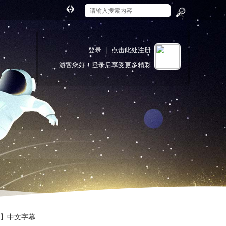
切
换
搜
到
索
宽
登录
|
点击此处注册
版
游客
您好！登录后享受更多精彩
 3D】中文字幕