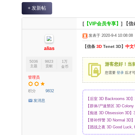
V
+ 发新帖
R
魔
[
【VIP会员专享】
]
【信条
力
发表于 2020-9-4 10:08:08
论
【信条
3D
Tenet 3D】
中文
坛
alias
5036
9823
1万
游客您好！当
主题
贡献
金币
您需要
登录
后才可
管理员
积分
9832
【后室 3D Backrooms
发消息
【群体/尸速禁区 3D Colo
盘
【痴迷 3D Obsession
【替补悍警 3D Normal 
【团战之夜 3D Good Luck,
_4K_高清蓝光压制_网盘