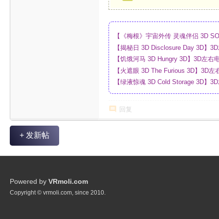
【《梅根》宇宙外传 灵魂伴侣 3D SO
_4K_高清蓝光压制_网盘
【揭秘日 3D Disclosure Day 
制_网盘
【饥饿河马 3D Hungry 3D】3D
【火遮眼 3D The Furious 3D
网盘
【绿液惊魂 3D Cold Storage 
制_网盘
回复
+ 发新帖
Powered by
VRmoli.com
Copyright © vrmoli.com, since 2010.