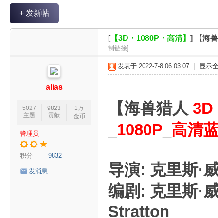
V
+ 发新帖
R
魔
[
【3D・1080P・高清】
]
【海兽猎
力
制链接]
论
发表于 2022-7-8 06:03:07
|
显示
坛
alias
【海兽猎人
3D
5027
9823
1万
主题
贡献
金币
_
1080P
_
高清
管理员
积分
9832
导演: 克里斯·
发消息
编剧: 克里斯·威廉姆
Stratton