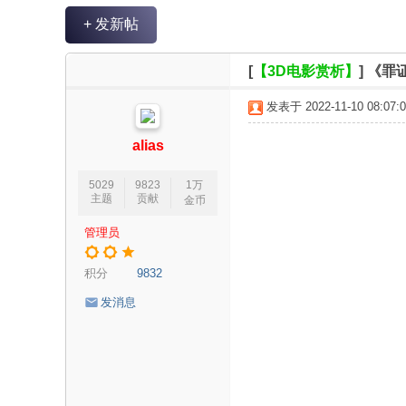
V
+ 发新帖
R
魔
[
【3D电影赏析】
]
《罪
力
发表于 2022-11-10 08:07:0
论
坛
alias
5029
9823
1万
主题
贡献
金币
管理员
积分
9832
发消息