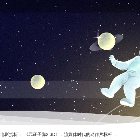
3D电影赏析
›
《罪证子弹2 3D》：流媒体时代的动作片标杆 ...