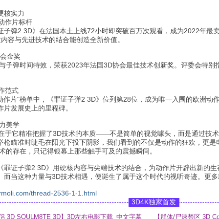
硬核实力
的动作片标杆
子弹2 3D》在法国本土上线72小时即突破百万次观看，成为2022年
质内容与先进技术的结合能创造全新价值。
协会金奖
与子弹时间特效，荣获2023年法国3D协会最佳技术创新奖。评委会特别
创作范式
最佳动作片"榜单中，《罪证子弹2 3D》位列第28位，成为唯一入围的欧洲
作片发展史上的里程碑。
力美学
，在于它精准把握了3D技术的本质——不是简单的视觉噱头，而是通过技
举枪瞄准时睫毛在阳光下投下阴影，我们看到的不仅是动作的狂欢，更是
术的存在，只记得银幕上那些触手可及的震撼瞬间。
《罪证子弹2 3D》用硬核内容与尖端技术的结合，为动作片开辟出新的
。而当这种力量与3D技术相遇，便诞生了属于这个时代的视听奇迹。更多
rmoli.com/thread-2536-1-1.html
3D4K独家首发
3D SOULM8TE 3D】3D左右电影下载_中文字幕
【群体/尸速禁区 3D C