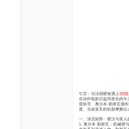
引言：当法国硬核遇上
3D
在动作电影日益同质化的今
雷执导、奥尔本·勒努瓦领
度。当改装车的轮胎摩擦出
一、演员矩阵：硬汉与美人
1. 奥尔本·勒努瓦：机械