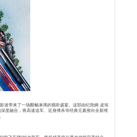
球影迷带来了一场酣畅淋漓的视听盛宴。这部由纪尧姆·皮埃
的深度融合，将高速追车、近身搏杀等经典元素推向全新维
。