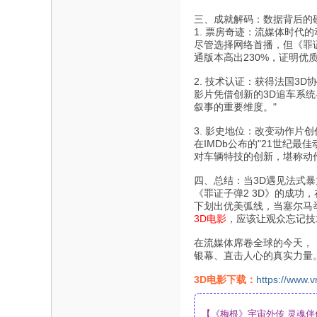
三、成就解码：数据背后的
1. 票房奇迹：流媒体时代
尽管选择网络首播，但《罪证
通版本高出230%，证明优
2. 技术认证：获得法国3D
影片凭借创新的3D追车系统
叙事的重要维度。"
3. 影史地位：改变动作片
在IMDb公布的"21世纪
对车辆特技的创新，堪称动
四、总结：当3D遇见法式暴
《罪证子弹2 3D》的成功
下划出优美弧线，当塞尔马
3D电影
，应该让观众忘记技
在流媒体席卷全球的今天，
银幕、直击人心的真实力量
3D电影下载：
https://www.v
【《梅根》宇宙外传 灵魂伴侣 