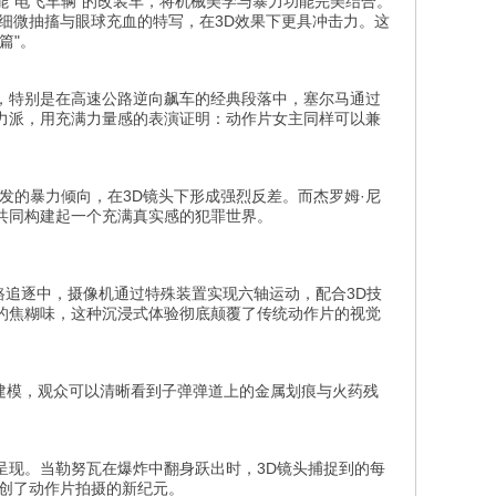
"电飞车辆"的改装车，将机械美学与暴力功能完美结合。
细微抽搐与眼球充血的特写，在3D效果下更具冲击力。这
篇"。
，特别是在高速公路逆向飙车的经典段落中，塞尔马通过
力派，用充满力量感的表演证明：动作片女主同样可以兼
发的暴力倾向，在3D镜头下形成强烈反差。而杰罗姆·尼
共同构建起一个充满真实感的犯罪世界。
路追逐中，摄像机通过特殊装置实现六轴运动，配合3D技
的焦糊味，这种沉浸式体验彻底颠覆了传统动作片的视觉
D建模，观众可以清晰看到子弹弹道上的金属划痕与火药残
呈现。当勒努瓦在爆炸中翻身跃出时，3D镜头捕捉到的每
开创了动作片拍摄的新纪元。