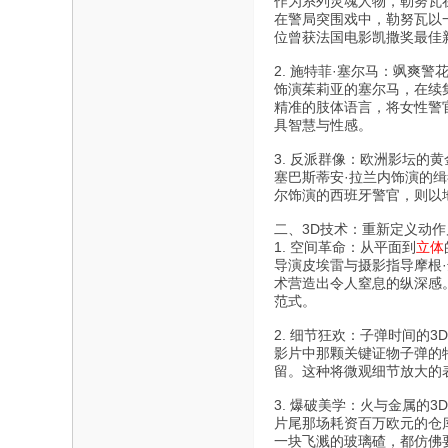
作为系列灵魂人物，勒努瓦
在警局突围戏中，勒努瓦以
位曾获法国电影凯撒奖最佳
2. 施特菲·塞尔马：飒爽警
饰演茱莉亚的塞尔马，在续
精准的肢体语言，将女性警
具智慧与性感。
3. 反派群像：欧洲影坛的
塞巴斯蒂安·拉兰内饰演的
尔饰演的西班牙警官，则以
二、3D技术：重新定义动
1. 空间革命：从平面到
立体
导演皮埃雷与摄影指导摩根
术营造出令人窒息的纵深感
范式。
2. 细节狂欢：子弹时间的3
影片中那颗关键证物子弹的
留。这种将微观细节放大的
3. 爆破美学：火与金属的3
片尾那场耗资百万欧元的仓
一块飞溅的玻璃碴，都仿佛