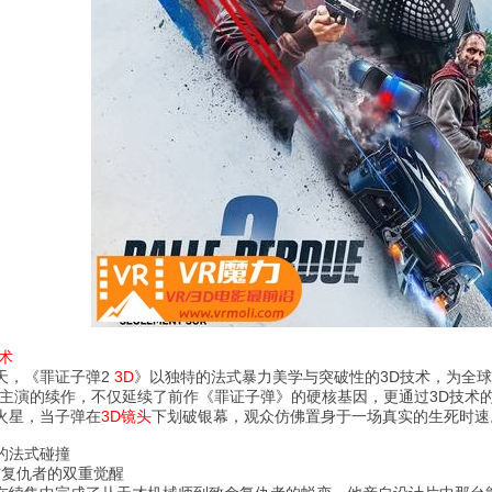
技术
天，《罪证子弹2
3D
》以独特的法式暴力美学与突破性的3D技术，为全
衔主演的续作，不仅延续了前作《罪证子弹》的硬核基因，更通过3D技术
火星，当子弹在
3D镜头
下划破银幕，观众仿佛置身于一场真实的生死时速
的法式碰撞
师与复仇者的双重觉醒