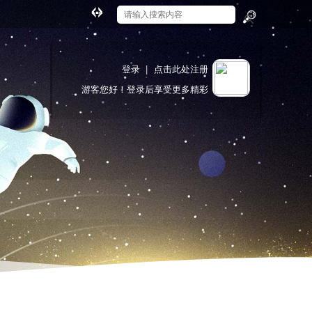
切
换
搜
到
索
宽
登录
|
点击此处注册
版
游客
您好！登录后享受更多精彩