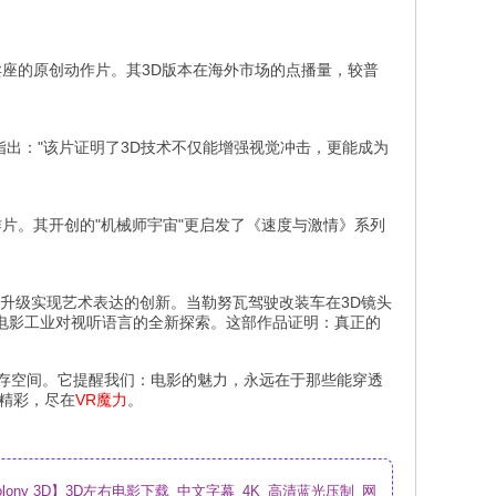
最卖座的原创动作片。其3D版本在海外市场的点播量，较普
指出："该片证明了3D技术不仅能增强视觉冲击，更能成为
动作片。其开创的"机械师宇宙"更启发了《速度与激情》系列
术升级实现艺术表达的创新。当勒努瓦驾驶改装车在3D镜头
电影工业对视听语言的全新探索。这部作品证明：真正的
生存空间。它提醒我们：电影的魅力，永远在于那些能穿透
精彩，尽在
VR魔力
。
olony 3D】3D左右电影下载_中文字幕_4K_高清蓝光压制_网