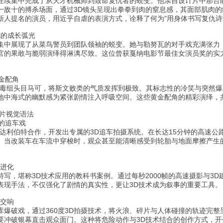
在续集中完成了从天才机械师到致命复仇者的蜕变。他亲自设计片中那台能
一敌十的搏杀场面，通过3D镜头呈现出拳拳到肉的窒息感，其面部肌肉的
新人提名的演员，用近乎自虐的表演方式，诠释了何为"用身体书写复仇诗
花的成长弧光
集中展现了从菜鸟警员到团队领袖的蜕变。她与勒努瓦的对手戏充满张力
官的果敢与脆弱演绎得淋漓尽致。这位曾获戛纳电影节最佳女演员奖的实
黄金配角
缉毒组头目马可，将斯文败类的气质发挥到极致。其标志性的冷笑与突然爆
地中海式的幽默感为紧张剧情注入呼吸空间。这些黄金配角的精彩演绎，
作片视觉语法
的追车戏
·达利伯特合作，开发出专属的3D追车拍摄系统。在长达15分钟的高速公
。当改装车在车流中穿梭时，观众甚至能清晰感受到轮胎与地面摩擦产生
D进化
特写，堪称3D技术应用的教科书案例。通过每秒2000帧的高速摄影与3
表现手法，不仅强化了剧情的真实性，更让3D技术成为叙事的重要工具。
D交响
库爆破戏，通过360度3D拍摄技术，将火浪、碎片与人体碰撞的轨迹完整
要冲破银幕直击观众面门。这种将危险动作与3D技术结合的创作方式，