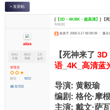
V
+ 发新帖
R
魔
[
【3D・4K/8K・超高清】
]
【死
力
制链接]
论
发表于 2000-3-17 09:09:09
|
显示
坛
alias
【死神来了
3D
5041
9823
1万
主题
贡献
金币
语
_
4K
_
高清蓝
管理员
积分
9832
导演: 黄毅瑜
发消息
编剧: 格伦·摩根
主演: 戴文·萨瓦