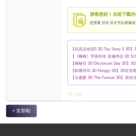
游客您好！当前下载内
您需要
登录
后才可以查看或
【玩具总动员5 3D Toy Story 5
制_网盘
【《梅根》宇宙外传 灵魂伴侣 3D SO
_4K_高清蓝光压制_网盘
【揭秘日 3D Disclosure Day 
制_网盘
【饥饿河马 3D Hungry 3D】3D
【火遮眼 3D The Furious 3D
网盘
回复
+ 发新帖