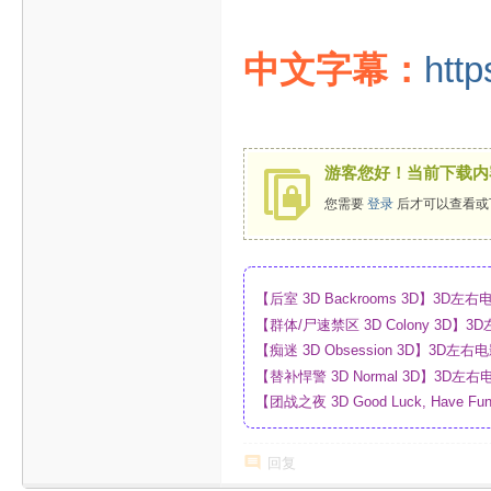
中文字幕：
http
游客您好！当前下载内
您需要
登录
后才可以查看或
【后室 3D Backrooms 3D】3
【群体/尸速禁区 3D Colony 3D
_网盘
【痴迷 3D Obsession 3D】3
【替补悍警 3D Normal 3D】3D
【团战之夜 3D Good Luck, Have F
幕_4K_高清蓝光压制_网盘
回复