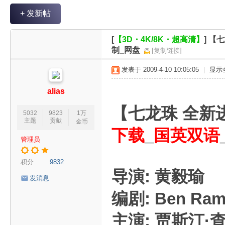
V
+ 发新帖
R
魔
[
【3D・4K/8K・超高清】
]
【七
力
制_网盘
[复制链接]
论
发表于 2009-4-10 10:05:05
|
显示
坛
alias
【七龙珠 全新
5032
9823
1万
主题
贡献
金币
下载
_
国英双语
管理员
积分
9832
导演: 黄毅瑜
发消息
编剧: Ben Ram
主演: 贾斯汀·查