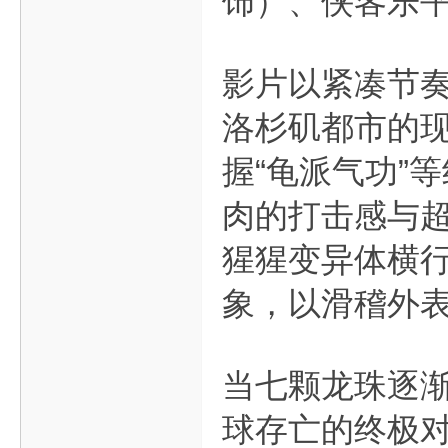
饰）、侠客乐
影片以紧凑节
洛杉矶都市的
握“龟派气功”
肉的打击感与
猩猩变异体横
象，以滑稽外
当七颗龙珠逐
球存亡的终极