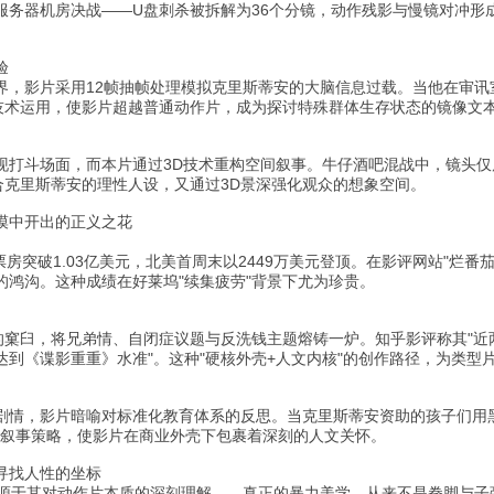
服务器机房决战——U盘刺杀被拆解为36个分镜，动作残影与慢镜对冲形
验
界，影片采用12帧抽帧处理模拟克里斯蒂安的大脑信息过载。当他在审讯室
的技术运用，使影片超越普通动作片，成为探讨特殊群体生存状态的镜像文
现打斗场面，而本片通过3D技术重构空间叙事。牛仔酒吧混战中，镜头
合克里斯蒂安的理性人设，又通过3D景深强化观众的想象空间。
漠中开出的正义之花
票房突破1.03亿美元，北美首周末以2449万美元登顶。在影评网站"烂番
的鸿沟。这种成绩在好莱坞"续集疲劳"背景下尤为珍贵。
的窠臼，将兄弟情、自闭症议题与反洗钱主题熔铸一炉。知乎影评称其"近
达到《谍影重重》水准"。这种"硬核外壳+人文内核"的创作路径，为类型
剧情，影片暗喻对标准化教育体系的反思。当克里斯蒂安资助的孩子们用
"的叙事策略，使影片在商业外壳下包裹着深刻的人文关怀。
寻找人性的坐标
功，源于其对动作片本质的深刻理解——真正的暴力美学，从来不是拳脚与