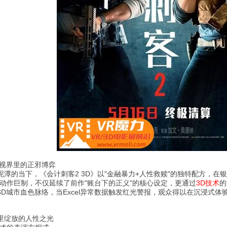
视界里的正邪博弈
潭的当下，《会计刺客2 3D》以"金融暴力+人性救赎"的独特配方，在
动作巨制，不仅延续了前作"账台下的正义"的核心设定，更通过
3D技术
的
D城市血色脉络，当Excel异常数据触发红光警报，观众得以在沉浸式
里绽放的人性之光