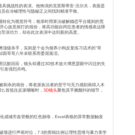
涯最具挑战性的表演。他饰演的克里斯蒂安·沃尔夫，表面是
演员在冷峻理性与隐秘正义间找到精准平衡。
感转化为视觉符号；相亲时用算法破解婚恋平台规则的荒
弟开心故意挨打的戏份，将高功能自闭症患者的情感表达障
的导演功力，却在此次表演中达到新的高度。
洲顶级杀手，实则是个会为领养小狗反复练习话术的"哥
中却因哥哥八年未联系而委屈落泪。
克用沉默回应，镜头却通过3D技术放大博恩瑟眼中闪过的失
，引发强烈共鸣。
场被刺杀的戏份，将老派执法者的坚守与无力感刻画得入木
用匕首抵住反派咽喉时，
3D镜头
聚焦其手腕颤抖的细节，
化成城市血管般的红色脉络，Excel表格的异常数据触发
破墙进行声画对位，7:3的剪辑比例让理性思维与暴力美学