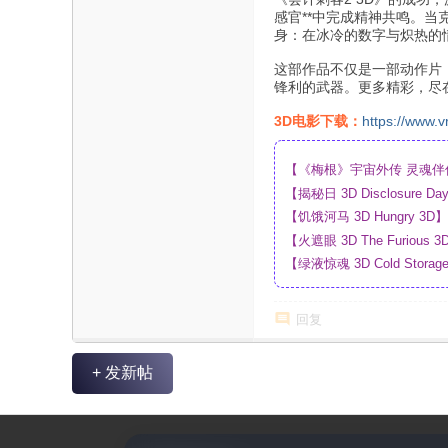
感官**中完成精神共鸣。
身：在冰冷的数字与炽热的
这部作品不仅是一部动作片
锋利的武器。更多精彩，尽
3D电影下载：
https://www.v
【《梅根》宇宙外传 灵魂伴侣 
_4K_高清蓝光压制_网盘
【揭秘日 3D Disclosur
网盘
【饥饿河马 3D Hungry 
【火遮眼 3D The Furi
【绿液惊魂 3D Cold Sto
网盘
回复
+ 发新帖