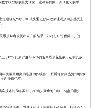
成数学模型般的暴力转化，这种将抽象计算具象化的手
遭遇强光**时，3D镜头通过频闪效果让观众同步感受主
本。
仅展示挑衅者被扔出窗户的结果，却将打斗过程留白。这
茄"上，82%的新鲜度与92%的观众爆米花指数，证明其成
两年质量最顶尖的悬疑动作续作"，豆瓣评价则盛赞"动作戏
片革新提供范本。
黑客技术协助破案时，3D镜头聚焦他们敲击键盘的指尖，
子弹的简单堆砌，而是通过技术革新与人性挖掘，让观众在