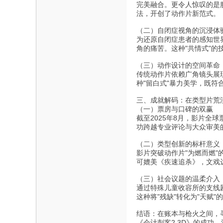
完美融合。更令人惊叹的是
法，开创了动作片新范式。
（二）自闭症视角的沉浸体
为还原自闭症患者的感知世
角的痛苦。这种"共情式"
（三）动作设计的空间革命
传统动作片依赖广角镜头展
种"留白式"暴力美学，既符
三、成就解码：在类型片荒
（一）票房与口碑的双赢
截至2025年8月，影片全球
功跨越专业评论与大众审美
（二）类型创新的标杆意义
影片突破动作片"为燃而燃"
可媲美《疾速追杀》，文戏
（三）社会议题的温柔介入
通过特殊儿童收容所的支线
这种将"残缺"转化为"天赋
结语：在账本与枪火之间，
《会计刺客2 3D》的成