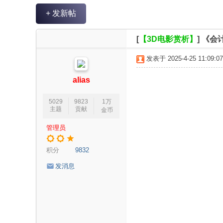
V
+ 发新帖
R
魔
[
【3D电影赏析】
]
《会
力
发表于 2025-4-25 11:09:07
论
坛
alias
5029
9823
1万
主题
贡献
金币
管理员
积分
9832
发消息