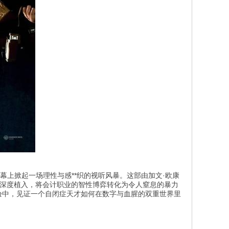
银幕上掀起一场理性与感**织的视听风暴。这部由加文·欧康
深度植入，将会计职业的智性博弈转化为令人窒息的暴力
体验中，见证一个自闭症天才如何在数字与血腥的双重世界里