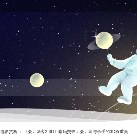
3D电影赏析
›
《会计刺客2 3D》暗码交锋：会计师与杀手的3D双重奏 ...