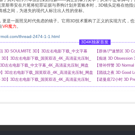
当克里斯蒂安在片尾将犯罪证据与养狗计划并置账本时，3D镜头定格在他
情感之间，为迷失的现代人标注出人性的坐标。
，更是一面照见时代焦虑的镜子。它用3D技术重构了正义的实现方式，
在
VR魔力
。
rmoli.com/thread-2474-1-1.html
3D4K独家首发
3D SOULM8TE 3D】3D左右电影下载_中文字幕
【群体/尸速禁区 3D C
盘
e Day 3D】3D左右电影下载_国英双语_4K_高清蓝光压制_
【痴迷 3D Obsess
3D】3D左右电影下载_中文字幕_4K_高清蓝光压制_网盘
【替补悍警 3D Norm
ous 3D】3D左右电影下载_国英双语_4K_高清蓝光压制_网盘
【团战之夜 3D Good Lu
_4K_高清蓝光压制_网
rage 3D】3D左右电影下载_国英双语_4K_高清蓝光压制_
【诺曼底72小时 3D P
网盘