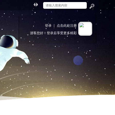
切
换
搜
到
索
宽
登录
|
点击此处注册
版
游客
您好！登录后享受更多精彩