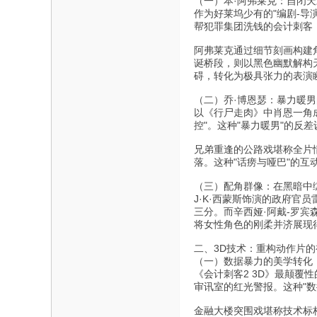
（一）本·阿弗莱克：自闭
作为好莱坞少有的"编剧-导
帮犯罪集团洗钱的会计刺客
阿弗莱克通过细节刻画构建
诞桥段，则以黑色幽默解构
碍，转化为极具张力的表演
（二）乔·博恩瑟：暴力暖
以《行尸走肉》中肖恩一角
控"。这种"暴力暖男"的
兄弟重逢的公路戏堪称全片情
落。这种"话痨与哑巴"的互
（三）配角群像：在黑暗中
J·K·西蒙斯饰演的政府
三分。而辛西娅·阿戴-罗
将女性角色的刚柔并济展现
二、3D技术：重构动作片
（一）数据暴力的美学转化
《会计刺客2 3D》最颠覆
审讯室的红光警报。这种"
金融大楼突围戏堪称技术标