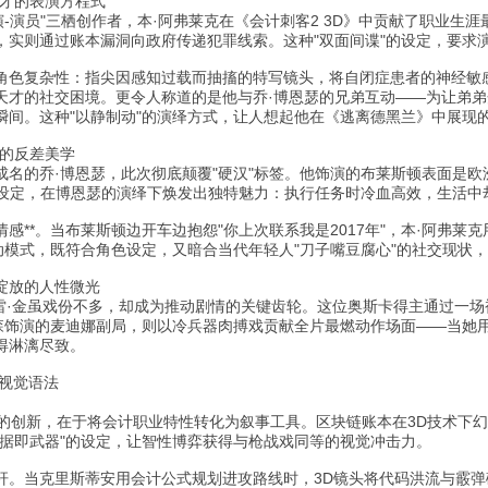
天才的表演方程式
演-演员"三栖创作者，本·阿弗莱克在《会计刺客2 3D》中贡献了职业生
，实则通过账本漏洞向政府传递犯罪线索。这种"双面间谍"的设定，要求
角色复杂性：指尖因感知过载而抽搐的特写镜头，将自闭症患者的神经敏
天才的社交困境。更令人称道的是他与乔·博恩瑟的兄弟互动——为让弟
瞬间。这种"以静制动"的演绎方式，让人想起他在《逃离德黑兰》中展现
男的反差美学
成名的乔·博恩瑟，此次彻底颠覆"硬汉"标签。他饰演的布莱斯顿表面是欧
反差设定，在博恩瑟的演绎下焕发出独特魅力：执行任务时冷血高效，生活
感**。当布莱斯顿边开车边抱怨"你上次联系我是2017年"，本·阿弗莱
动模式，既符合角色设定，又暗合当代年轻人"刀子嘴豆腐心"的社交现状
绽放的人性微光
官员雷·金虽戏份不多，却成为推动剧情的关键齿轮。这位奥斯卡得主通过一
宾森饰演的麦迪娜副局，则以冷兵器肉搏戏贡献全片最燃动作场面——当她
得淋漓尽致。
的视觉语法
性的创新，在于将会计职业特性转化为叙事工具。区块链账本在3D技术下幻
数据即武器"的设定，让智性博弈获得与枪战戏同等的视觉冲击力。
杆。当克里斯蒂安用会计公式规划进攻路线时，3D镜头将代码洪流与霰弹