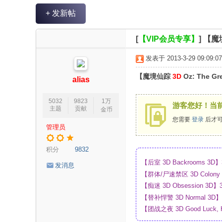
V
+ 发新帖
R
魔
[
【VIP会员专享】
]
【魔境
力
发表于 2013-3-29 09:09:07
论
【魔境仙踪
3D
Oz: The Gr
坛
alias
5032
9823
1万
游客您好！当
主题
贡献
金币
您需要
登录
后才可
管理员
积分
9832
【后室 3D Backrooms
发消息
【群体/尸速禁区 3D Colo
盘
【痴迷 3D Obsession
【替补悍警 3D Normal 
【团战之夜 3D Good Luck,
_4K_高清蓝光压制_网盘