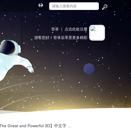
切
换
搜
到
索
宽
登录
|
点击此处注册
版
游客
您好！登录后享受更多精彩
e Great and Powerful 3D】中文字 ...