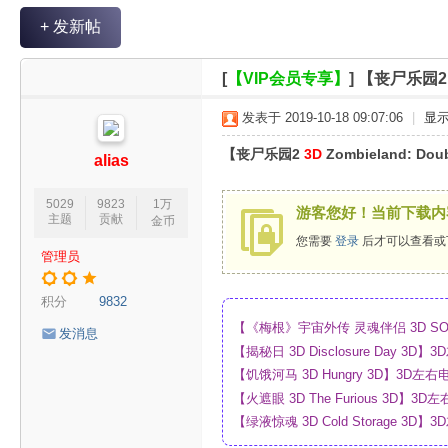
V
+ 发新帖
R
魔
[
【VIP会员专享】
]
【丧尸乐园2 3
力
发表于 2019-10-18 09:07:06
|
显
论
【丧尸乐园2
3D
Zombieland: Dou
坛
alias
5029
9823
1万
游客您好！当前下载内
主题
贡献
金币
您需要
登录
后才可以查看或
管理员
积分
9832
【《梅根》宇宙外传 灵魂伴侣 3D SO
发消息
_4K_高清蓝光压制_网盘
【揭秘日 3D Disclosure Day 
制_网盘
【饥饿河马 3D Hungry 3D】3D
【火遮眼 3D The Furious 3D
网盘
【绿液惊魂 3D Cold Storage 
制_网盘