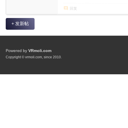
回复
+ 发新帖
Powered by
VRmoli.com
Copyright © vrmoli.com, since 2010.