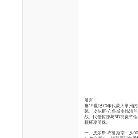
引言
当19世纪70年代蒙大拿州
隙。皮尔斯·布鲁斯南饰演
战、民俗惊悚与3D视觉革命
颗璀璨明珠。
一、皮尔斯·布鲁斯南：从0