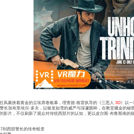
的狂风裹挟着黄金的尘埃席卷银幕，理查德·格雷执导的《三恶人
3D
》以一
的警长加布里埃尔·多夫，以银发如雪的威严与深邃眼眸，在教堂藏金的秘
的影片，不仅刷新了观众对传统西部片的认知，更以皮尔斯·布鲁斯南的颠
07到西部警长的传奇蜕变