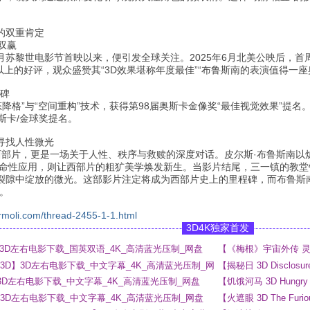
的双重肯定
双赢
10月苏黎世电影节首映以来，便引发全球关注。2025年6月北美公映后，首
分以上的好评，观众盛赞其“3D效果堪称年度最佳”“布鲁斯南的表演值得一座
程碑
态降格”与“空间重构”技术，获得第98届奥斯卡金像奖“最佳视觉效果”提
斯卡/金球奖提名。
寻找人性微光
部西部片，更是一场关于人性、秩序与救赎的深度对话。皮尔斯·布鲁斯南以
革命性应用，则让西部片的粗犷美学焕发新生。当影片结尾，三一镇的教堂
裂隙中绽放的微光。这部影片注定将成为西部片史上的里程碑，而布鲁斯
。
rmoli.com/thread-2455-1-1.html
3D4K独家首发
 3D】3D左右电影下载_国英双语_4K_高清蓝光压制_网盘
【《梅根》宇宙外传 灵魂
_4K_高清蓝光压制_网
ny 3D】3D左右电影下载_中文字幕_4K_高清蓝光压制_网
【揭秘日 3D Disclo
网盘
 3D】3D左右电影下载_中文字幕_4K_高清蓝光压制_网盘
【饥饿河马 3D Hung
3D】3D左右电影下载_中文字幕_4K_高清蓝光压制_网盘
【火遮眼 3D The F