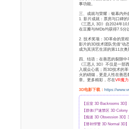
事功能。
三、成就与荣耀：银幕内外
1. 影片成就：票房与口碑的
《三恶人 3D》自2024年
在豆瓣与IMDb均获得7.5
2. 技术奖项：3D革命的里
影片的3D技术团队凭借“动
成为其演艺生涯的第11次奥
四、结语：在善恶的裂隙中
《三恶人 3D》不仅是一
入观众心底；而3D技术的
火的硝烟，更是人性在善恶
章。更多精彩，尽在
VR魔力
3D电影下载：
https://www.v
【后室 3D Backrooms
【群体/尸速禁区 3D Colo
盘
【痴迷 3D Obsession
【替补悍警 3D Normal 