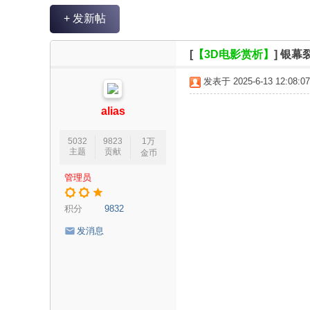
V
+ 发新帖
R
魔
[
【3D电影赏析】
]
银幕
力
发表于 2025-6-13 12:08:07
论
坛
alias
5032
9823
1万
主题
贡献
金币
管理员
积分
9832
发消息