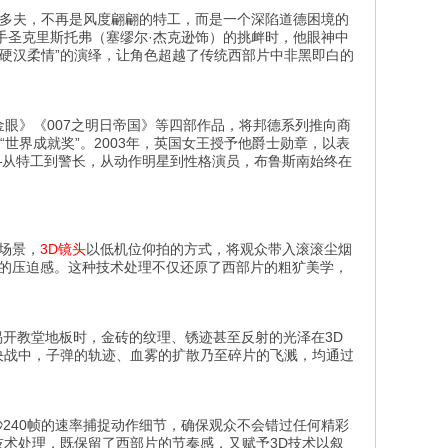
尔·多夫，不再是风度翩翩的特工，而是一个深陷道德困境的
手圣克里斯托弗（塞缪尔·杰克逊饰）的挑衅时，他眼神中
硬汉柔情”的演绎，让角色超越了传统西部片中非黑即白的
黄金眼》《007之明日帝国》等四部作品，将邦德系列推向商
“世界成就奖”。2003年，英国女王授予他爵士勋章，以表
—从特工到警长，从动作明星到性格演员，布鲁斯南始终在
”场景，
3D镜头
以低机位仰拍的方式，将观众带入滚滚尘烟
息的压迫感。这种技术处理不仅还原了西部片的粗犷美学，
揭开教堂地板时，金砖的纹理、锈迹甚至反射的光泽在3D
决战中，子弹的轨迹、血雾的扩散乃至碎片的飞溅，均通过
秒240帧的速率捕捉动作细节，确保观众不会错过任何精彩
技术处理，既保留了西部片的节奏感，又赋予3D技术以叙