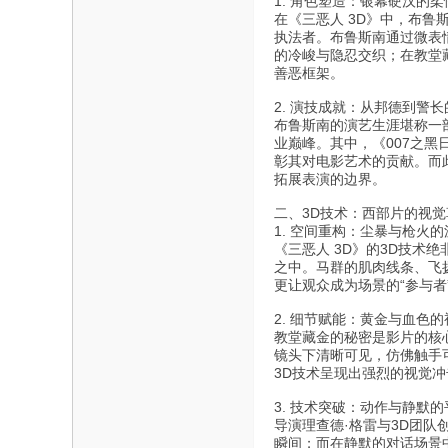
1. 角色塑造：银幕硬汉的
在《三恶人 3D》中，布鲁
执法者。布鲁斯南通过微表
的冷峻与隐忍交织；在教堂
善恶框架。
2. 演技成就：从邦德到警
布鲁斯南的演艺生涯堪称一部
业巅峰。其中，《007之黑
彰其对电影艺术的贡献。而
拓展表演的边界。
二、3D技术：西部片的视觉
1. 空间重构：尘暴与枪火
《三恶人 3D》的3D技术
之中。马群的肌肉线条、飞
更让观众成为场景的“参与者
2. 细节赋能：黄金与血色
教堂藏金的秘密是影片的核
镜头下清晰可见，仿佛触手
3D技术呈现出强烈的视觉
3. 技术突破：动作与静默
导演理查德·格雷与3D团队
瞬间；而在静默的对话场景