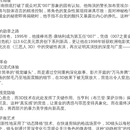
柔性颠覆
斯南彻底打破了观众对其“007”形象的固有认知。他饰演的警长加布里埃
情与肢体语言的精准控制，将角色的复杂性展现得淋漓尽致：面对神秘枪
藏金的秘密即将揭晓时，他手指不自觉的颤抖又暴露出内心的挣扎。这种“
长的勋章之路
传奇。1995年，他接棒肖恩·康纳利成为第五任“007”，凭借《007之
日危机》以3.6亿美元票房创下系列新高，更让他在1998年斩获欧洲电影奖
此次在《三恶人 3D》中的突破性表演，再次证明其演技的深度与广度—
革命
的沉浸式体验
绝非简单的“视觉噱头”，而是通过空间重构深化叙事。影片开篇的“万马奔腾
扬的鬃毛乃至地面震颤的细节，在3D效果下被无限放大，营造出令人窒
”。
的视觉隐喻
心悬念，而3D技术在此处发挥了关键作用。当亨利（布兰登·莱萨尔饰）
可及。这种“真实感”的营造，让黄金的诱惑与罪恶变得具象化。而在最终
冲击，将西部片的暴力美学推向新高度。
的平衡艺术
创新性地采用了“动态降格”技术。在快速剪辑的枪战场景中，3D镜头以每
中，镜头则通过景深变化引导观众关注角色的微表情。这种“动静相宜”的