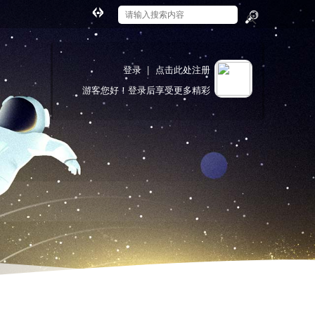
切
换
搜
到
索
宽
登录
|
点击此处注册
版
游客
您好！登录后享受更多精彩