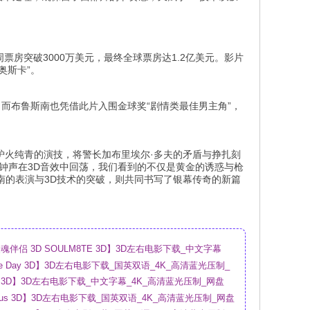
周票房突破3000万美元，最终全球票房达1.2亿美元。影片
奥斯卡”。
名。而布鲁斯南也凭借此片入围金球奖“剧情类最佳男主角”，
炉火纯青的演技，将警长加布里埃尔·多夫的矛盾与挣扎刻
钟声在3D音效中回荡，我们看到的不仅是黄金的诱惑与枪
南的表演与3D技术的突破，则共同书写了银幕传奇的新篇
伴侣 3D SOULM8TE 3D】3D左右电影下载_中文字幕
盘
sure Day 3D】3D左右电影下载_国英双语_4K_高清蓝光压制_
ry 3D】3D左右电影下载_中文字幕_4K_高清蓝光压制_网盘
urious 3D】3D左右电影下载_国英双语_4K_高清蓝光压制_网盘