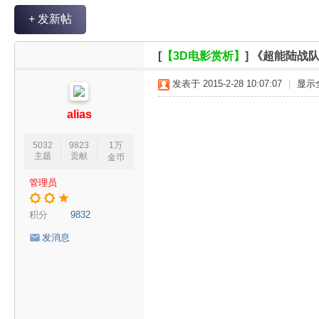
V
+ 发新帖
R
魔
[
【3D电影赏析】
]
《超能陆战队
力
发表于 2015-2-28 10:07:07
|
显示
论
坛
alias
5032
9823
1万
主题
贡献
金币
管理员
积分
9832
发消息