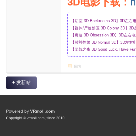
3D电影下载：
h
【后室 3D Backrooms 3D】3
【群体/尸速禁区 3D Colony 3D
_网盘
【痴迷 3D Obsession 3D】3
【替补悍警 3D Normal 3D】3D
【团战之夜 3D Good Luck, Have F
幕_4K_高清蓝光压制_网盘
回复
+ 发新帖
Powered by
VRmoli.com
Copyright © vrmoli.com, since 2010.