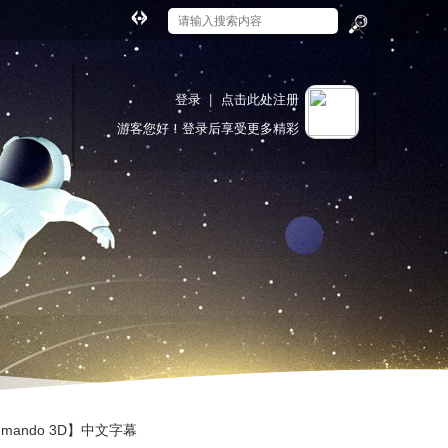
切
换
搜
到
索
宽
登录
|
点击此处注册
版
游客
您好！登录后享受更多精彩
mmando 3D】中文字幕