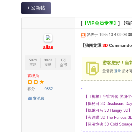
V
+ 发新帖
R
魔
[
【VIP会员专享】
]
【独闯
力
发表于 1985-10-4 09:08:08
论
【独闯龙潭
3D
Commando
坛
alias
5029
9823
1万
游客您好！当
主题
贡献
金币
您需要
登录
后才可
管理员
积分
9832
【《梅根》宇宙外传 灵魂伴侣 
发消息
_4K_高清蓝光压制_网盘
【揭秘日 3D Disclosur
网盘
【饥饿河马 3D Hungry 
【火遮眼 3D The Furi
【绿液惊魂 3D Cold Sto
网盘