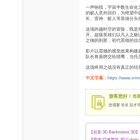
一声响指，宇宙半数生命化
的蚁人意外回归，为绝望中
长、雷神、蚁人等英雄分头
这场跨越时空的冒险，既是
开。超级英雄们以凡人之躯
之锤的刹那，初代英雄的信
影片以震撼的视觉效果构建
队长将盾牌交给猎鹰，当托
这场终局之战没有真正的结
中文字幕：
https://www.vrm
游客您好！当
您需要
登录
后才可
【后室 3D Backrooms
【群体/尸速禁区 3D Colo