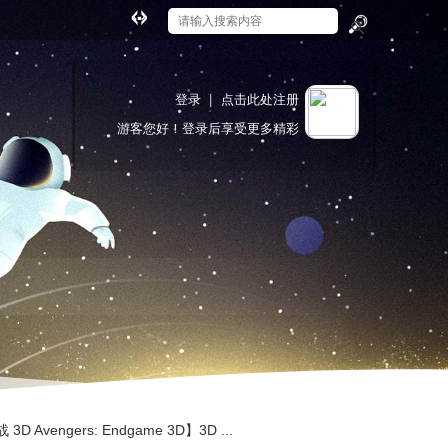
切
换
搜
到
索
宽
登录
|
点击此处注册
版
游客
您好！登录后享受更多精彩
vengers: Endgame 3D】3D ...