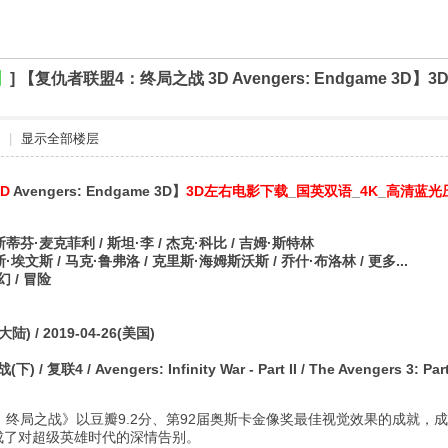
】
]
【复仇者联盟4：终局之战 3D Avengers: Endgame 3
|
显示全部楼层
3D
Avengers: Endgame 3D】
3D左右电影下载
_
国英双语
_
4K
_
高清蓝光
蒂芬·麦克菲利 / 斯坦·李 / 杰克·科比 / 吉姆·斯特林
·埃文斯 / 马克·鲁弗洛 / 克里斯·海姆斯沃斯 / 乔什·布洛林 / 更多...
幻 / 冒险
陆) / 2019-04-26(美国)
4 / Avengers: Infinity War - Part II / The Avengers 3: Part 
：终局之战》以豆瓣9.2分、第92届奥斯卡金像奖最佳视觉效果的成就
成了对超级英雄时代的深情告别。