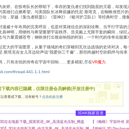
为灰烬。在惊奇队长的帮助下，幸存的复仇者们找到隐居的灭霸，却发现
的英雄们点燃希望。与美国队长冰释前嫌的托尼·斯塔克，在蜘蛛侠照片
行动，穿越《复仇者联盟1》《雷神2》《银河护卫队1》等经典时空，搜
对漫威十年布局的完美呼应，也是对英雄信念的深刻诠释。当平行宇宙的
比肩神明，用牺牲与希望重塑宇宙秩序。浩克戴上无限手套的瞬间，绿巨
念与力量震撼苍穹；钢铁侠打出致命响指的时刻，一个时代的传奇在能量
起宏大的宇宙图景，从量子领域的奇幻穿梭到瓦坎达战场的史诗对决，每
尼·斯塔克在女儿耳边轻声说“我爱你三千遍”，那些跨越时空的羁绊与传
局，只有永恒的传奇在宇宙中回响……更多精彩,尽在
VR魔力
.
oli.com/thread-441-1-1.html
×
前下载内容已隐藏，仅限注册会员解锁(开放注册中)
以查看或下载，没有账号？
点击此处注册
3D4K独家首发
 3D】3D左右电影下载_国英双语_4K_高清蓝光压制_网盘
【《梅根》宇宙外传 灵魂
_4K_高清蓝光压制_网
ny 3D】3D左右电影下载_中文字幕_4K_高清蓝光压制_网
【揭秘日 3D Disclo