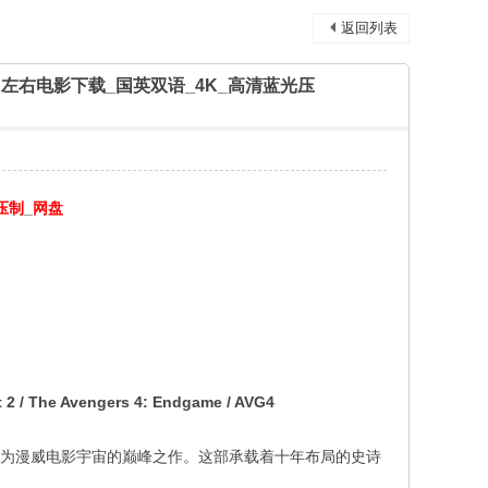
返回列表
D】3D左右电影下载_国英双语_4K_高清蓝光压
压制
_
网盘
2 / The Avengers 4: Endgame / AVG4
，成为漫威电影宇宙的巅峰之作。这部承载着十年布局的史诗