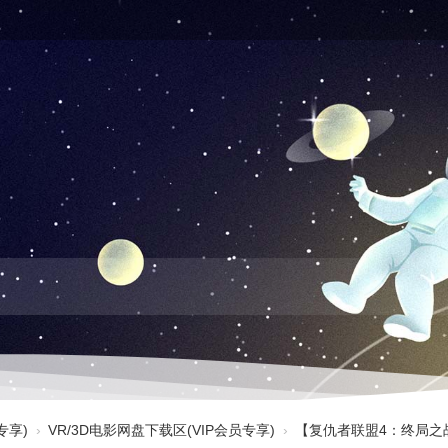
专享)
›
VR/3D电影网盘下载区(VIP会员专享)
›
【复仇者联盟4：终局之战 3D A