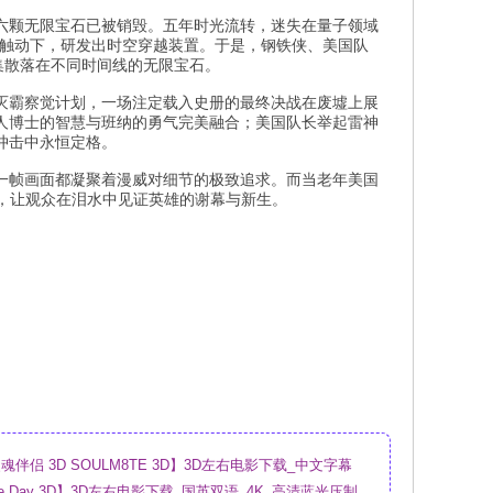
六颗无限宝石已被销毁。五年时光流转，迷失在量子领域
的触动下，研发出时空穿越装置。于是，钢铁侠、美国队
集散落在不同时间线的无限宝石。
灭霸察觉计划，一场注定载入史册的最终决战在废墟上展
人博士的智慧与班纳的勇气完美融合；美国队长举起雷神
冲击中永恒定格。
一帧画面都凝聚着漫威对细节的极致追求。而当老年美国
承，让观众在泪水中见证英雄的谢幕与新生。
伴侣 3D SOULM8TE 3D】3D左右电影下载_中文字幕
盘
sure Day 3D】3D左右电影下载_国英双语_4K_高清蓝光压制_