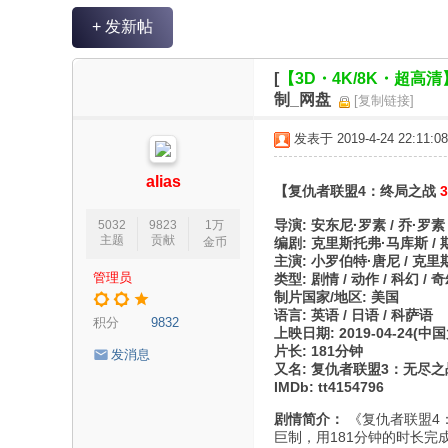
V
+ 发新帖
R
魔
[
【3D・4K/8K・超高清
力
制_网盘
[复制链接]
论
发表于 2019-4-24 22:11:08
坛
alias
【复仇者联盟4：终局之战
导演: 安东尼·罗素 / 乔·罗素
5032
9823
1万
主题
贡献
金币
编剧: 克里斯托弗·马库斯 / 斯
主演: 小罗伯特·唐尼 / 克里斯
管理员
类型: 剧情 / 动作 / 科幻 / 奇
制片国家/地区: 美国
语言: 英语 / 日语 / 科萨语
积分
9832
上映日期: 2019-04-24(中国大
片长: 181分钟
发消息
又名: 复仇者联盟3：无尽之战(下) / 复联
IMDb: tt4154796
剧情简介：
《复仇者联盟4
巨制，用181分钟的时长完